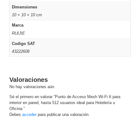
Wave
XMR
Dimensiones
CEIBAII /
10 × 10 × 10 cm
KAPOK
Videograbadoras
Marca
Móviles,
RUIJIE
Dash
Cams y
Codigo SAT
Body
43222608
Cams
Accesorios
Body
Cams
(Portátiles)
Cámaras
Valoraciones
Móviles
Dash
No hay valoraciones aún.
Cams
Sé el primero en valorar “Punto de Acceso Mesh Wi-Fi 6 para
Videoporteros
interior en pared, hasta 512 usuarios ideal para Hotelería u
e
Oficina.”
Interfonos
Debes
acceder
para publicar una valoración.
Accesorios
Intercomunicadores
Videoporteros
Analógicos
Videoporteros
IP