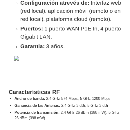
Configuración atrevés de:
Interfaz web
Turret
Especiales
Lente
Motorizado
Ocultas
(red local), aplicación móvil (remoto o en
-
red local), plataforma cloud (remoto).
Pinhole
PTZ
Videograbadoras
Puertos:
1 puerto WAN PoE In, 4 puerto
Analógicas
Gigabit LAN.
- TurboHD
TVI / AHD
Garantia:
3 años.
/ CVI
Drones,
Robots e
Industrial
Cámaras
Industriales
Energía
Características RF
Adaptadores
Ancho de banda:
2.4 GHz 574 Mbps; 5 GHz 1200 Mbps
de
Ganancia de las Antenas:
2.4 GHz 3 dBi; 5 GHz 3 dBi
Pared
Baterías
Fuentes
Potencia de transmisión:
2.4 GHz 26 dBm (398 mW); 5 GHz
de
26 dBm (398 mW)
Alimentación
Fuentes
de