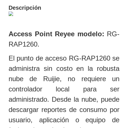
y
Descripción
Electricidad
RG59
Tipo
CaP
Telefónico
VGA
Access Point Reyee modelo:
RG-
/ DVI /
HDMI
RAP1260.
Cámaras
IP y NVRs
El punto de acceso RG-RAP1260 se
Ambientes
Salinos
administra sin costo en la robusta
(Anticorrosión)
Antiexplosión
Bala
Codificadores
nube de Ruijie, no requiere un
y
Decodificadores
controlador local para ser
de
administrado. Desde la nube, puede
Video
Cubo
Domo
/ Eyeball /
descargar reportes de consumo por
Turret
Fisheye
usuario, aplicación o equipo de
y
Hemisféricas
Lente