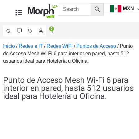
MXN
0
Inicio
/
Redes e IT
/
Redes WiFi
/
Puntos de Acceso
/ Punto
Videovigilancia
de Acceso Mesh Wi-Fi 6 para interior en pared, hasta 512
Accesorios
usuarios ideal para Hotelería u Oficina.
Generales
Accesorios
Ethernet y
Punto de Acceso Mesh Wi-Fi 6 para
Fibra
Accesorios
interior en pared, hasta 512 usuarios
para
ideal para Hotelería u Oficina.
Computadora
y
Smartphones
Cajas
de
Interconexión
Controladores
PTZ
Gabinetes