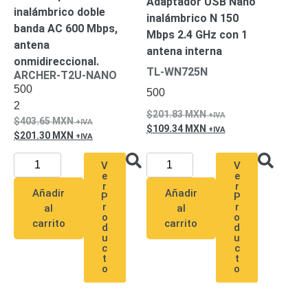
Adaptador USB Nano
inalámbrico doble
inalámbrico N 150
banda AC 600 Mbps,
Mbps 2.4 GHz con 1
antena
antena interna
onmidireccional.
TL-WN725N
ARCHER-T2U-NANO
500
500
2
201.83
MXN
403.65
MXN
109.34
MXN
201.30
MXN
V
V
e
e
r
r
Añadir
Añadir
P
P
r
r
al
al
o
o
carrito
carrito
d
d
u
u
c
c
t
t
o
o