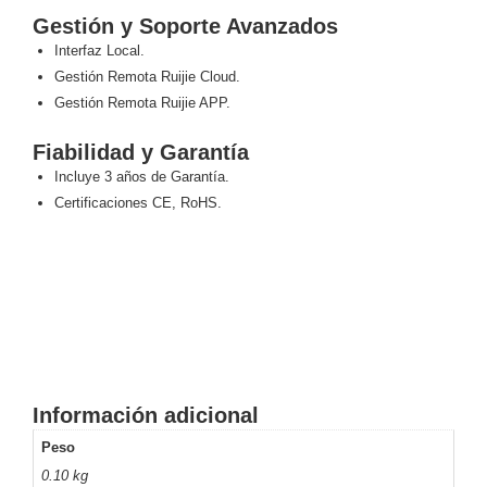
SAN /
Gestión y Soporte Avanzados
eSATA
Discos
Interfaz Local.
Duros
Gestión Remota Ruijie Cloud.
Mecánicos
Gestión Remota Ruijie APP.
(HDD)
Memorias
SD /
Fiabilidad y Garantía
Memorias
Incluye 3 años de Garantía.
Micro
Certificaciones CE, RoHS.
SD
Servidores
de
Aplicación
Unidades
de Estado
Sólido
(SSD)
Software
VMS y
Información adicional
Analíticas
EPCOM
Peso
Cloud
HIKVISION
Honeywell
Wisenet
0.10 kg