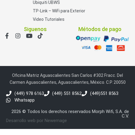
Ubiquiti UBWS
TP-Link – WiFi para Exterior
Video Tutoriales
Siguenos
Métodos de pago
Oficina Matriz Aguascalientes San Carlos #302 Fracc. Del
Carmen Aguascalientes, Aguascalientes, México. C.P. 20050
(449) 978 6163
(449) 551 8562
(449)551 8563
Whatsapp
2026 © Todos los derechos reservados Morph Wifi, S.A. de
C.V.
Desarrollo web por Newemage