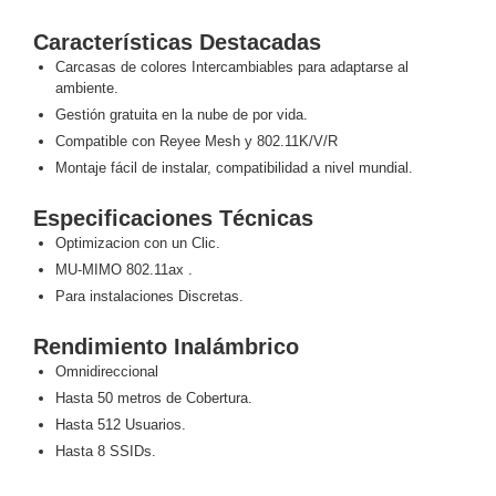
Pantallas
y
Características Destacadas
Mobiliario
Carcasas de colores Intercambiables para adaptarse al
Accesorios
Mobiliario
ambiente.
de
Gestión gratuita en la nube de por vida.
Apoyo
Pantallas
Compatible con Reyee Mesh y 802.11K/V/R
/
Montaje fácil de instalar, compatibilidad a nivel mundial.
Monitores
Videowall
Especificaciones Técnicas
Seguridad
Protección
Optimizacion con un Clic.
Contra
MU-MIMO 802.11ax .
Descargas
Para instalaciones Discretas.
Coaxial
Corriente
Alterna
Corriente
Rendimiento Inalámbrico
Directa
Redes
Omnidireccional
Servidores
Hasta 50 metros de Cobertura.
/
Hasta 512 Usuarios.
Almacenamiento
Hasta 8 SSIDs.
Accesorios
Almacenamiento
NAS /