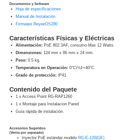
Documentos y Software
Alimentación
Hoja de especificaciones
con
Manual de Instalación
Respaldo
Inyectores
Firmware ReyeeOS280
PoE
PDU
Plantas
Características Físicas y Eléctricas
de
Energía
PoE
Alimentación:
PoE 802.3AF, consumo Max 12 Watts.
de Largo
Dimensiones:
124 mm x 86 mm x 24 mm.
Alcance
UPS
Peso:
0.5 kg.
- No Break
Temperatura en Operación:
0°Cï½ž+40°C
Kits-
Grado de protección:
IP41
Sistemas
Completos
Contenido del Paquete
IP
1 x Access Point RG-RAP1260
Megapixel
TurboHD
1 x Montaje para Instalacion Pared
de 4
Guía rápida de instalación.
Canales
TurboHD
de 8
Accesorios Sugeridos
Canales
(Venta por separado)
Inyector PoE estándar modelo
RG-E-120(GE)
Monitores