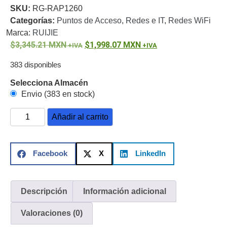
SKU:
RG-RAP1260
o
Categorías:
Puntos de Acceso
,
Redes e IT
,
Redes WiFi
Refacciones
Probadores
Marca:
RUIJIE
de
3,345.21
MXN
1,998.07
MXN
Video
Transceptores
de Video
383 disponibles
Cables y
Conectores
Selecciona Almacén
Adaptador
Envio (383 en stock)
a
Añadir al carrito
RCA
Audio
y
Video
Cable
Facebook
X
LinkedIn
Coaxial y
Conectores
Cables
Armados -
Coaxial
Categoría
Descripción
Información adicional
5e
Fibra
Valoraciones (0)
Óptica
Para
Alimentación