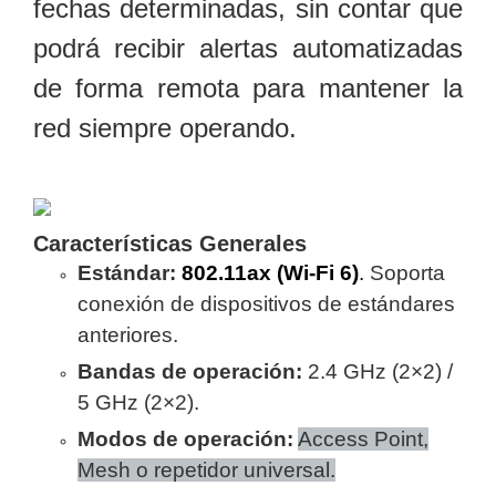
fechas determinadas, sin contar que
Motorizado
NVRs
podrá recibir alertas automatizadas
Network
Video
de forma remota para mantener la
Recorders
Ocultas
red siempre operando.
-
Pinhole
Profesionales
-
Caja
PTZ
Térmicas
WiFi
/ 4G /
Características Generales
Inalámbricas
Estándar:
802.11ax (Wi-Fi 6)
.
Soporta
Cámaras
conexión de dispositivos de estándares
y DVRs
anteriores.
HD
TurboHD
Bandas de operación:
2.4 GHz (2×2) /
/ AHD /
5 GHz (2×2).
HD-TVI
Ambientes
Modos de operación:
Access Point,
Salinos
Antiexplosión
Bala
Domo
Mesh o repetidor universal.
/ Eyeball /