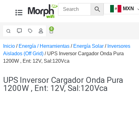
MXN
0
Inicio
/
Energía / Herramientas
/
Energía Solar
/
Inversores
Videovigilancia
Aislados (Off Grid)
/ UPS Inversor Cargador Onda Pura
Accesorios
1200W , Ent: 12V, Sal:120Vca
Generales
Accesorios
Ethernet y
UPS Inversor Cargador Onda Pura
Fibra
Accesorios
1200W , Ent: 12V, Sal:120Vca
para
Computadora
y
Smartphones
Cajas
de
Interconexión
Controladores
PTZ
Gabinetes