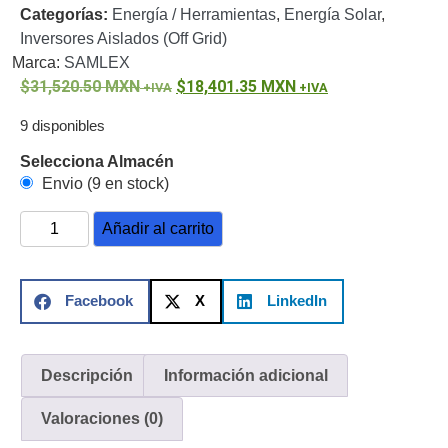
Categorías:
Energía / Herramientas
,
Energía Solar
,
o
Inversores Aislados (Off Grid)
Refacciones
Probadores
Marca:
SAMLEX
de
31,520.50
MXN
18,401.35
MXN
Video
Transceptores
de Video
9 disponibles
Cables y
Selecciona Almacén
Conectores
Envio (9 en stock)
Adaptador
a
Añadir al carrito
RCA
Audio
y
Video
Cable
Facebook
X
LinkedIn
Coaxial y
Conectores
Cables
Armados -
Descripción
Información adicional
Coaxial
Categoría
5e
Fibra
Valoraciones (0)
Óptica
Para
Alimentación