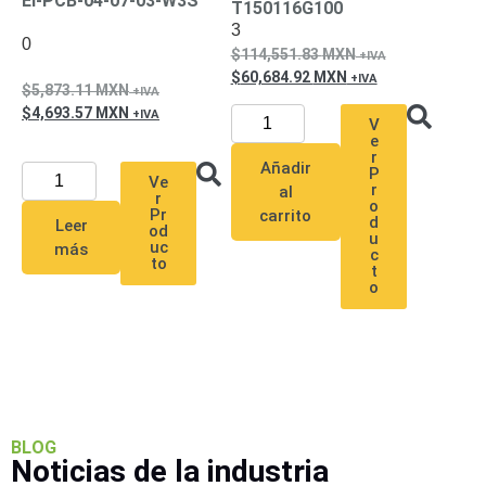
EI-PCB-04-07-03-W3S
T150116G100
Accesorios
Body
3
Cams
0
114,551.83
MXN
(Portátiles)
Cámaras
60,684.92
MXN
Móviles
Dash
5,873.11
MXN
Cams
4,693.57
MXN
V
Videoporteros
e
r
e
Añadir
P
Interfonos
Ve
r
al
r
Accesorios
Intercomunicadores
Videoporteros
o
Pr
carrito
d
Leer
Analógicos
Videoporteros
od
u
uc
más
c
IP
to
t
o
BLOG
Noticias de la industria