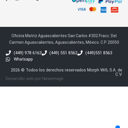
Oficina Matriz Aguascalientes San Carlos #302 Fracc. Del
Carmen Aguascalientes, Aguascalientes, México. C.P. 20050
(449) 978 6163
(449) 551 8562
(449)551 8563
Whatsapp
2026 © Todos los derechos reservados Morph Wifi, S.A. de
C.V.
Desarrollo web por Newemage