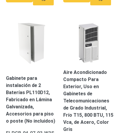
SD /
Memorias
Micro
SD
Servidores
de
Aplicación
Unidades
de Estado
Sólido
(SSD)
Software
Aire Acondicionado
VMS y
Gabinete para
Analíticas
Compacto Para
instalación de 2
EPCOM
Exterior, Uso en
Baterías PL110D12,
Cloud
HIKVISION
Gabinetes de
Videograbadoras
Fabricado en Lámina
Telecomunicaciones
Móviles,
Galvanizada,
de Grado Industrial,
Dash
Accesorios para piso
Frío T15, 800 BTU, 115
Cams y
o poste (No incluidos)
Vca, de Acero, Color
Body
Cams
Gris