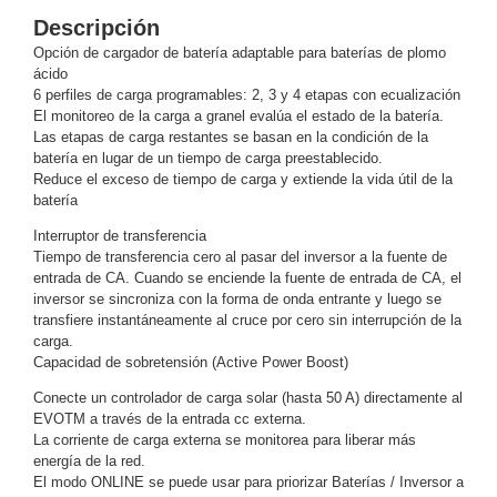
Descripción
y
Electricidad
RG59
Opción de cargador de batería adaptable para baterías de plomo
ácido
Tipo
6 perfiles de carga programables: 2, 3 y 4 etapas con ecualización
CaP
Telefónico
VGA
El monitoreo de la carga a granel evalúa el estado de la batería.
/ DVI /
Las etapas de carga restantes se basan en la condición de la
batería en lugar de un tiempo de carga preestablecido.
HDMI
Reduce el exceso de tiempo de carga y extiende la vida útil de la
Cámaras
batería
IP y NVRs
Ambientes
Interruptor de transferencia
Salinos
Tiempo de transferencia cero al pasar del inversor a la fuente de
entrada de CA. Cuando se enciende la fuente de entrada de CA, el
(Anticorrosión)
Antiexplosión
Bala
Codificadores
inversor se sincroniza con la forma de onda entrante y luego se
y
transfiere instantáneamente al cruce por cero sin interrupción de la
Decodificadores
carga.
Capacidad de sobretensión (Active Power Boost)
de
Video
Cubo
Domo
Conecte un controlador de carga solar (hasta 50 A) directamente al
/ Eyeball /
EVOTM a través de la entrada cc externa.
La corriente de carga externa se monitorea para liberar más
Turret
Fisheye
energía de la red.
y
El modo ONLINE se puede usar para priorizar Baterías / Inversor a
Hemisféricas
Lente