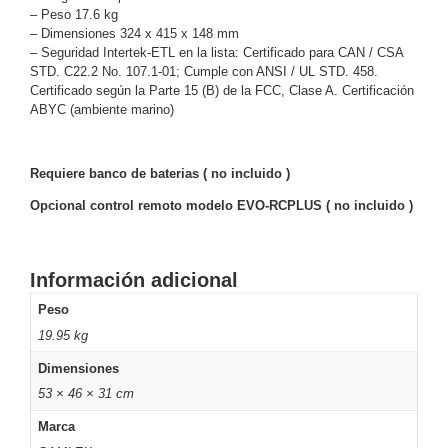
-
– Peso 17.6 kg
Pinhole
PTZ
Videograbadoras
– Dimensiones 324 x 415 x 148 mm
– Seguridad Intertek-ETL en la lista: Certificado para CAN / CSA
Analógicas
STD. C22.2 No. 107.1-01; Cumple con ANSI / UL STD. 458.
- TurboHD
Certificado según la Parte 15 (B) de la FCC, Clase A.
Certificación
TVI / AHD
ABYC (ambiente marino)
/ CVI
Drones,
Robots e
Requiere banco de baterias ( no incluido )
Industrial
Opcional control remoto modelo EVO-RCPLUS ( no incluido )
Cámaras
Industriales
Energía
Información adicional
Adaptadores
de
Peso
Pared
Baterías
Fuentes
19.95 kg
de
Dimensiones
Alimentación
Fuentes
53 × 46 × 31 cm
de
Alimentación
Marca
con