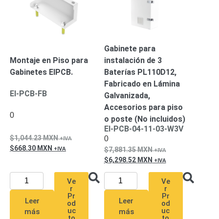
Mobiliario
Accesorios
Mobiliario
de
Apoyo
Pantallas
Gabinete para
/
Montaje en Piso para
instalación de 3
Monitores
Videowall
Gabinetes EIPCB.
Baterías PL110D12,
Seguridad
Protección
Fabricado en Lámina
Contra
EI-PCB-FB
Galvanizada,
Descargas
Accesorios para piso
Corriente
0
o poste (No incluidos)
Alterna
Corriente
EI-PCB-04-11-03-W3V
Directa
1,044.23
MXN
0
Servidores
668.30
MXN
7,881.35
MXN
/
6,298.52
MXN
Almacenamiento
Accesorios
Discos
Ve
Ve
r
r
Duros
Pr
Pr
Leer
Leer
Mecánicos
od
od
uc
uc
más
más
(HDD)
Memorias
to
to