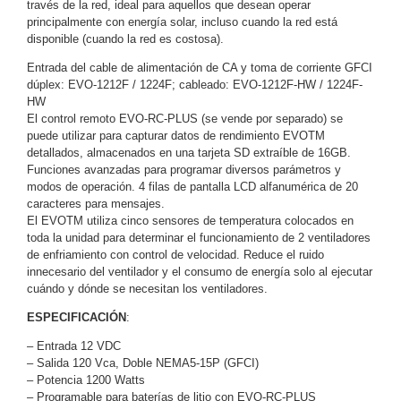
través de la red, ideal para aquellos que desean operar
Motorizado
NVRs
principalmente con energía solar, incluso cuando la red está
disponible (cuando la red es costosa).
Network
Video
Entrada del cable de alimentación de CA y toma de corriente GFCI
dúplex: EVO-1212F / 1224F; cableado: EVO-1212F-HW / 1224F-
Recorders
Profesionales
HW
-
El control remoto EVO-RC-PLUS (se vende por separado) se
Caja
PTZ
Térmicas
WiFi
puede utilizar para capturar datos de rendimiento EVOTM
/ 4G /
detallados, almacenados en una tarjeta SD extraíble de 16GB.
Funciones avanzadas para programar diversos parámetros y
Inalámbricas
modos de operación. 4 filas de pantalla LCD alfanumérica de 20
Cámaras
caracteres para mensajes.
y DVRs
El EVOTM utiliza cinco sensores de temperatura colocados en
HD
toda la unidad para determinar el funcionamiento de 2 ventiladores
TurboHD
de enfriamiento con control de velocidad. Reduce el ruido
/ AHD /
innecesario del ventilador y el consumo de energía solo al ejecutar
HD-TVI
cuándo y dónde se necesitan los ventiladores.
Ambientes
ESPECIFICACIÓN
:
Salinos
Antiexplosión
Bala
Domo
/ Eyeball /
– Entrada 12 VDC
– Salida 120 Vca, Doble NEMA5-15P (GFCI)
Turret
Especiales
Lente
– Potencia 1200 Watts
Motorizado
Ocultas
– Programable para baterías de litio con EVO-RC-PLUS