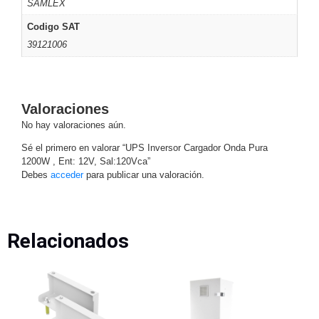
SAMLEX
Respaldo
Inyectores
Codigo SAT
PoE
PDU
Plantas
39121006
de
Energía
PoE
de Largo
Alcance
UPS
Valoraciones
- No Break
No hay valoraciones aún.
Kits-
Sé el primero en valorar “UPS Inversor Cargador Onda Pura
Sistemas
1200W , Ent: 12V, Sal:120Vca”
Completos
Debes
acceder
para publicar una valoración.
IP
Megapixel
TurboHD
de 4
Canales
TurboHD
Relacionados
de 8
Canales
Monitores
Pantallas
y