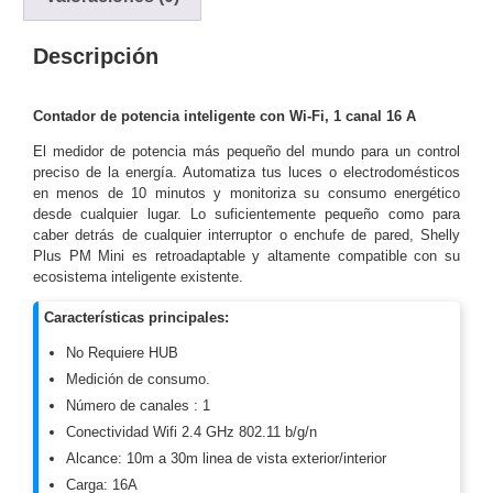
y
Electricidad
RG59
Descripción
Tipo
CaP
Telefónico
VGA
Contador de potencia inteligente con Wi-Fi, 1 canal 16 A
/ DVI /
El medidor de potencia más pequeño del mundo para un control
HDMI
preciso de la energía. Automatiza tus luces o electrodomésticos
Cámaras
en menos de 10 minutos y monitoriza su consumo energético
IP y NVRs
desde cualquier lugar. Lo suficientemente pequeño como para
Ambientes
caber detrás de cualquier interruptor o enchufe de pared, Shelly
Salinos
Plus PM Mini es retroadaptable y altamente compatible con su
ecosistema inteligente existente.
(Anticorrosión)
Antiexplosión
Bala
Codificadores
y
Características principales:
Decodificadores
No Requiere HUB
de
Medición de consumo.
Video
Cubo
Domo
Número de canales : 1
/ Eyeball /
Conectividad Wifi 2.4 GHz 802.11 b/g/n
Turret
Fisheye
Alcance: 10m a 30m linea de vista exterior/interior
y
Carga: 16A
Hemisféricas
Lente