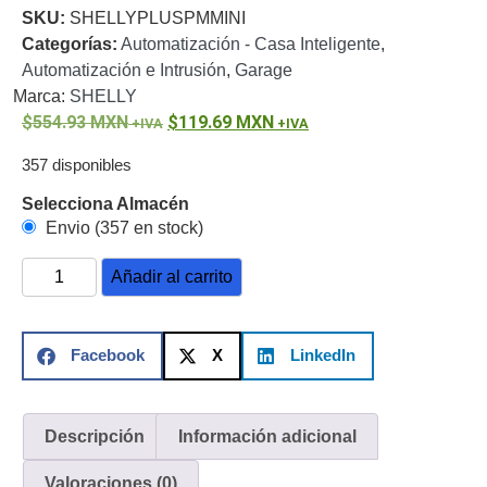
SKU:
SHELLYPLUSPMMINI
o
Categorías:
Automatización - Casa Inteligente
,
Refacciones
Probadores
Automatización e Intrusión
,
Garage
de
Marca:
SHELLY
Video
Transceptores
554.93
MXN
119.69
MXN
de Video
Cables y
357 disponibles
Conectores
Adaptador
Selecciona Almacén
a
Envio (357 en stock)
RCA
Audio
Añadir al carrito
y
Video
Cable
Coaxial y
Facebook
X
LinkedIn
Conectores
Cables
Armados -
Coaxial
Categoría
5e
Fibra
Descripción
Información adicional
Óptica
Para
Valoraciones (0)
Alimentación