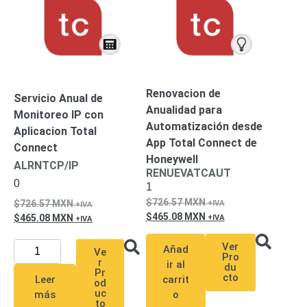
SD /
Memorias
Micro
SD
Servidores
de
Aplicación
Unidades
Renovacion de
Servicio Anual de
de Estado
Anualidad para
Monitoreo IP con
Sólido
Automatización desde
Aplicacion Total
(SSD)
App Total Connect de
Connect
Software
Honeywell
ALRNTCP/IP
VMS y
RENUEVATCAUT
Analíticas
0
1
EPCOM
726.57
MXN
726.57
MXN
Cloud
HIKVISION
465.08
MXN
465.08
MXN
Videograbadoras
Móviles,
Ver
Añad
Ve
Dash
Pro
r
ir al
du
Cams y
Pr
cto
Leer
carrit
od
Body
uc
más
o
Cams
to