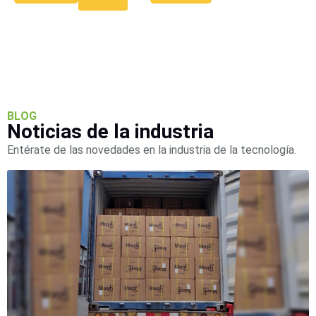
Accesorios
Body
Cams
(Portátiles)
Cámaras
Móviles
Dash
Cams
Videoporteros
e
BLOG
Interfonos
Noticias de la industria
Accesorios
Intercomunicadores
Videoporteros
Analógicos
Videoporteros
Entérate de las novedades en la industria de la tecnología.
IP