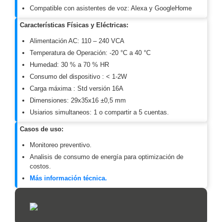
Compatible con asistentes de voz: Alexa y GoogleHome
Motorizado
NVRs
Network
Características Físicas y Eléctricas:
Video
Alimentación AC: 110 – 240 VCA
Recorders
Profesionales
Temperatura de Operación: -20 °C a 40 °C
-
Humedad: 30 % a 70 % HR
Caja
PTZ
Térmicas
WiFi
Consumo del dispositivo : < 1-2W
/ 4G /
Carga máxima : Std versión 16A
Inalámbricas
Dimensiones: 29x35x16 ±0,5 mm
Cámaras
Usiarios simultaneos: 1 o compartir a 5 cuentas.
y DVRs
HD
Casos de uso:
TurboHD
Monitoreo preventivo.
/ AHD /
HD-TVI
Analisis de consumo de energía para optimización de
Ambientes
costos.
Salinos
Antiexplosión
Bala
Domo
Más información técnica.
/ Eyeball /
Turret
Especiales
Lente
Motorizado
Ocultas