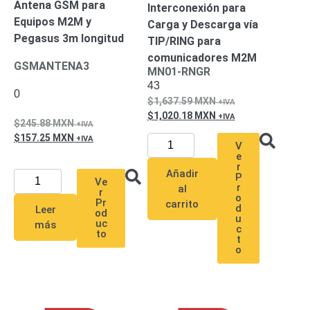
Mobiliario
Antena GSM para
Interconexión para
Accesorios
Mobiliario
Equipos M2M y
Carga y Descarga vía
de
Pegasus 3m longitud
TIP/RING para
Apoyo
Pantallas
comunicadores M2M
GSMANTENA3
/
MN01-RNGR
43
Monitores
Videowall
0
1,637.59
MXN
Seguridad
1,020.18
MXN
Protección
245.88
MXN
Contra
157.25
MXN
Descargas
V
e
Corriente
r
Añadir
P
Alterna
Corriente
Ve
r
al
r
Directa
o
Pr
carrito
d
Servidores
Leer
od
u
/
uc
más
c
to
Almacenamiento
t
o
Accesorios
Discos
Duros
Mecánicos
(HDD)
Memorias