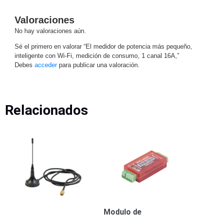
Respaldo
Inyectores
Valoraciones
PoE
PDU
Plantas
No hay valoraciones aún.
de
Energía
PoE
Sé el primero en valorar “El medidor de potencia más pequeño,
inteligente con Wi-Fi, medición de consumo, 1 canal 16A,”
de Largo
Debes
acceder
para publicar una valoración.
Alcance
UPS
- No Break
Kits-
Sistemas
Relacionados
Completos
IP
Megapixel
TurboHD
de 4
Canales
TurboHD
de 8
Canales
Monitores
Pantallas
y
Modulo de