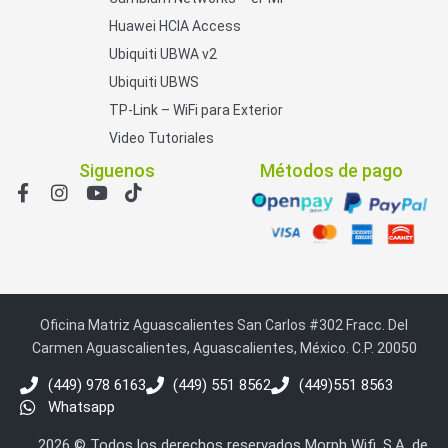
Huawei HCIA Access
Ubiquiti UBWA v2
Ubiquiti UBWS
TP-Link – WiFi para Exterior
Video Tutoriales
Siguenos
Métodos de pago
Oficina Matriz Aguascalientes San Carlos #302 Fracc. Del
Carmen Aguascalientes, Aguascalientes, México. C.P. 20050
(449) 978 6163
(449) 551 8562
(449)551 8563
Whatsapp
2026 © Todos los derechos reservados Morph Wifi, S.A. de