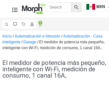
MXN
0
Inicio
/
Automatización e Intrusión
/
Automatización - Casa
Videovigilancia
Inteligente
/
Garage
/ El medidor de potencia más pequeño,
Accesorios
inteligente con Wi-Fi, medición de consumo, 1 canal 16A,
Generales
Accesorios
Ethernet y
El medidor de potencia más pequeño,
Fibra
Accesorios
inteligente con Wi-Fi, medición de
para
consumo, 1 canal 16A,
Computadora
y
Smartphones
Cajas
de
Interconexión
Controladores
PTZ
Gabinetes