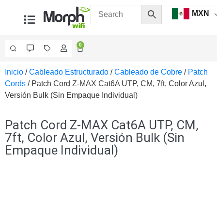
MXN
0
Inicio
/
Cableado Estructurado
/
Cableado de Cobre
/
Patch
Videovigilancia
Cords
/ Patch Cord Z-MAX Cat6A UTP, CM, 7ft, Color Azul,
Accesorios
Versión Bulk (Sin Empaque Individual)
Generales
Accesorios
Ethernet y
Patch Cord Z-MAX Cat6A UTP, CM,
Fibra
Accesorios
7ft, Color Azul, Versión Bulk (Sin
para
Empaque Individual)
Computadora
y
Smartphones
Cajas
de
Interconexión
Controladores
PTZ
Gabinetes