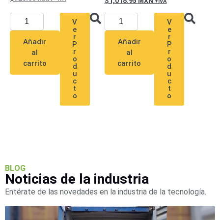
1,018.95
MXN
SAN /
eSATA
Discos
V
V
Duros
e
e
r
r
Mecánicos
Añadir
Añadir
P
P
r
r
al
al
(HDD)
Memorias
o
o
carrito
carrito
SD /
d
d
u
u
Memorias
c
c
Micro
t
t
o
o
SD
Servidores
de
Aplicación
Unidades
de Estado
Sólido
(SSD)
BLOG
Software
Noticias de la industria
VMS y
Analíticas
Entérate de las novedades en la industria de la tecnología.
EPCOM
Cloud
HIKVISION
Honeywell
Wisenet