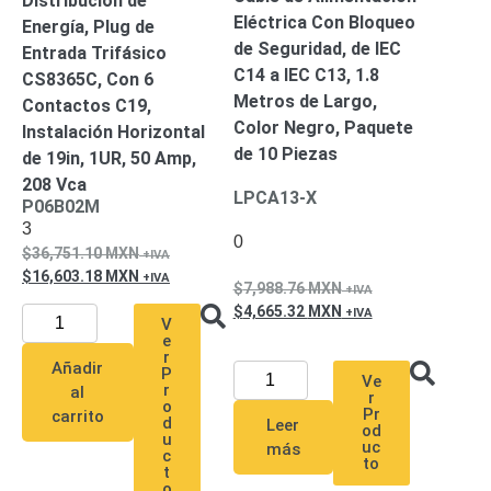
Distribución de
Eléctrica Con Bloqueo
Energía, Plug de
Alimentación
de Seguridad, de IEC
Entrada Trifásico
con
C14 a IEC C13, 1.8
CS8365C, Con 6
Respaldo
Inyectores
Metros de Largo,
Contactos C19,
PoE
PDU
Plantas
Color Negro, Paquete
Instalación Horizontal
de
de 10 Piezas
de 19in, 1UR, 50 Amp,
Energía
PoE
208 Vca
de Largo
LPCA13-X
P06B02M
Alcance
UPS
3
- No Break
0
36,751.10
MXN
Kits-
16,603.18
MXN
Sistemas
7,988.76
MXN
Completos
4,665.32
MXN
V
IP
e
Megapixel
TurboHD
r
Añadir
P
de 4
Ve
r
al
r
o
Canales
TurboHD
Pr
carrito
d
Leer
od
de 8
u
uc
más
c
Canales
to
t
Monitores
o