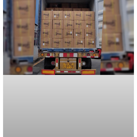
Wave
XMR
CEIBAII /
KAPOK
Videograbadoras
Móviles,
Dash
Cams y
Body
Cams
Accesorios
Body
Cams
(Portátiles)
Cámaras
Móviles
Dash
Cams
Videoporteros
e
Interfonos
Accesorios
Intercomunicadores
Videoporteros
Analógicos
Videoporteros
IP