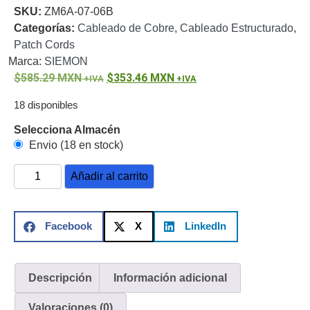
SKU:
ZM6A-07-06B
o
Categorías:
Cableado de Cobre
,
Cableado Estructurado
,
Refacciones
Probadores
Patch Cords
de
Marca:
SIEMON
Video
Transceptores
585.29
MXN
353.46
MXN
de Video
Cables y
18 disponibles
Conectores
Adaptador
Selecciona Almacén
a
Envio (18 en stock)
RCA
Audio
Añadir al carrito
y
Video
Cable
Coaxial y
Facebook
X
LinkedIn
Conectores
Cables
Armados -
Coaxial
Categoría
5e
Fibra
Descripción
Información adicional
Óptica
Para
Valoraciones (0)
Alimentación