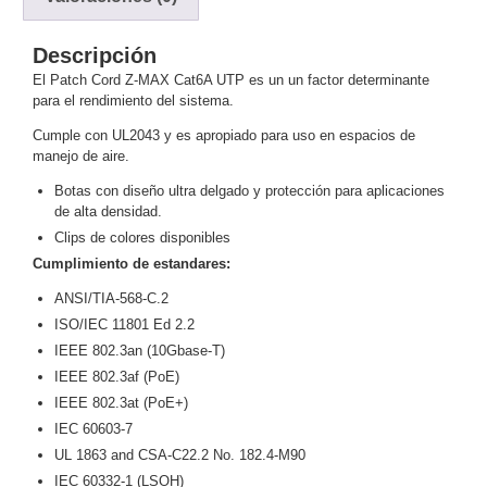
y
Electricidad
RG59
Descripción
Tipo
El Patch Cord Z-MAX Cat6A UTP es un un factor determinante
para el rendimiento del sistema.
CaP
Telefónico
VGA
/ DVI /
Cumple con UL2043 y es apropiado para uso en espacios de
HDMI
manejo de aire.
Cámaras
Botas con diseño ultra delgado y protección para aplicaciones
IP y NVRs
de alta densidad.
Ambientes
Clips de colores disponibles
Salinos
Cumplimiento de estandares:
(Anticorrosión)
Antiexplosión
Bala
Codificadores
ANSI/TIA-568-C.2
y
ISO/IEC 11801 Ed 2.2
Decodificadores
IEEE 802.3an (10Gbase-T)
de
IEEE 802.3af (PoE)
Video
Cubo
Domo
IEEE 802.3at (PoE+)
/ Eyeball /
IEC 60603-7
Turret
Fisheye
UL 1863 and CSA-C22.2 No. 182.4-M90
y
IEC 60332-1 (LSOH)
Hemisféricas
Lente