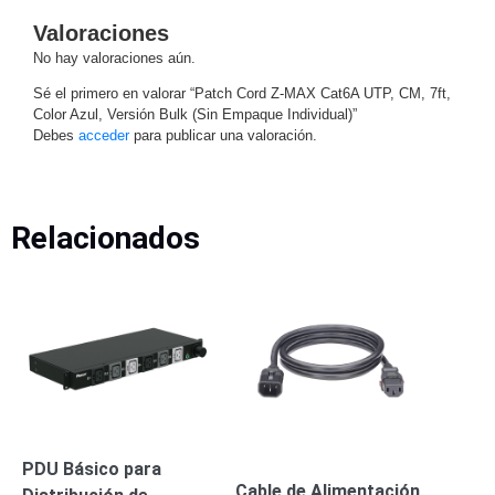
Turret
Especiales
Lente
Valoraciones
Motorizado
Ocultas
No hay valoraciones aún.
-
Pinhole
PTZ
Videograbadoras
Sé el primero en valorar “Patch Cord Z-MAX Cat6A UTP, CM, 7ft,
Analógicas
Color Azul, Versión Bulk (Sin Empaque Individual)”
Debes
acceder
para publicar una valoración.
- TurboHD
TVI / AHD
/ CVI
Drones,
Relacionados
Robots e
Industrial
Cámaras
Industriales
Energía
Adaptadores
de
Pared
Baterías
Fuentes
de
PDU Básico para
Alimentación
Fuentes
Cable de Alimentación
de