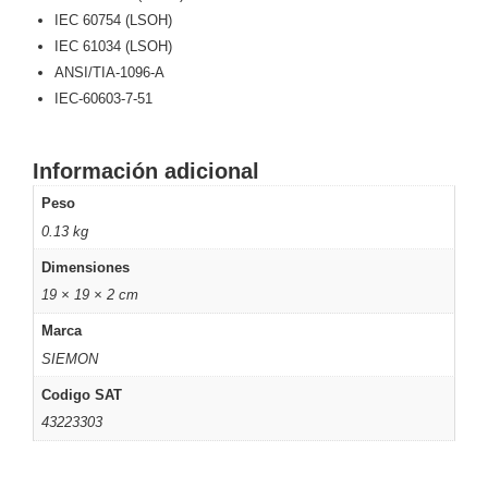
IEC 60754 (LSOH)
Motorizado
NVRs
IEC 61034 (LSOH)
Network
ANSI/TIA-1096-A
Video
IEC-60603-7-51
Recorders
Ocultas
-
Pinhole
Profesionales
Información adicional
-
Peso
Caja
PTZ
Térmicas
WiFi
0.13 kg
/ 4G /
Inalámbricas
Dimensiones
Cámaras
19 × 19 × 2 cm
y DVRs
HD
Marca
TurboHD
SIEMON
/ AHD /
HD-TVI
Codigo SAT
Ambientes
43223303
Salinos
Antiexplosión
Bala
Domo
/ Eyeball /