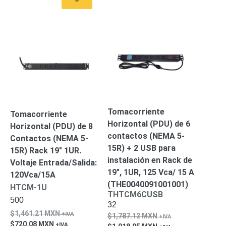
Pantallas
y
Mobiliario
Accesorios
Mobiliario
de
Apoyo
Pantallas
/
Monitores
Videowall
Seguridad
Protección
Tomacorriente
Tomacorriente
Contra
Horizontal (PDU) de 6
Horizontal (PDU) de 8
Descargas
contactos (NEMA 5-
Contactos (NEMA 5-
Coaxial
Corriente
15R) + 2 USB para
15R) Rack 19″ 1UR.
Alterna
Corriente
instalación en Rack de
Voltaje Entrada/Salida:
Directa
Redes
19″, 1UR, 125 Vca/ 15 A
120Vca/15A
Servidores
(THE0040091001001)
/
HTCM-1U
THTCM6CUSB
Almacenamiento
500
32
Accesorios
Almacenamiento
1,461.21
MXN
1,787.12
MXN
NAS /
720.08
MXN