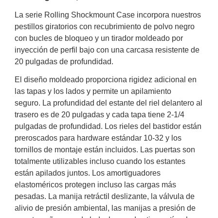
y
La serie Rolling Shockmount Case incorpora nuestros
Electricidad
RG59
pestillos giratorios con recubrimiento de polvo negro
Tipo
con bucles de bloqueo y un tirador moldeado por
CaP
Telefónico
VGA
inyección de perfil bajo con una carcasa resistente de
/ DVI /
20 pulgadas de profundidad.
HDMI
El diseño moldeado proporciona rigidez adicional en
Cámaras
IP y NVRs
las tapas y los lados y permite un apilamiento
Ambientes
seguro. La profundidad del estante del riel delantero al
Salinos
trasero es de 20 pulgadas y cada tapa tiene 2-1/4
(Anticorrosión)
Antiexplosión
Bala
Codificadores
pulgadas de profundidad. Los rieles del bastidor están
y
preroscados para hardware estándar 10-32 y los
Decodificadores
tornillos de montaje están incluidos. Las puertas son
de
totalmente utilizables incluso cuando los estantes
Video
Cubo
Domo
están apilados juntos. Los amortiguadores
/ Eyeball /
elastoméricos protegen incluso las cargas más
Turret
Fisheye
pesadas. La manija retráctil deslizante, la válvula de
y
alivio de presión ambiental, las manijas a presión de
Hemisféricas
Lente