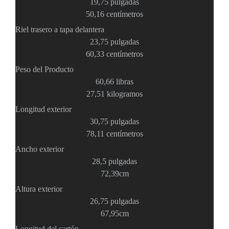
19,75 pulgadas
Respaldo
Inyectores
50,16 centímetros
PoE
PDU
Plantas
Riel trasero a tapa delantera
de
23,75 pulgadas
Energía
PoE
60,33 centímetros
de Largo
Peso del Producto
Alcance
UPS
60,66 libras
- No Break
27,51 kilogramos
Kits-
Sistemas
Longitud exterior
Completos
30,75 pulgadas
IP
78,11 centímetros
Megapixel
TurboHD
Ancho exterior
de 4
28,5 pulgadas
Canales
TurboHD
72,39cm
de 8
Altura exterior
Canales
26,75 pulgadas
Monitores
Pantallas
67,95cm
y
Longitud del cartón