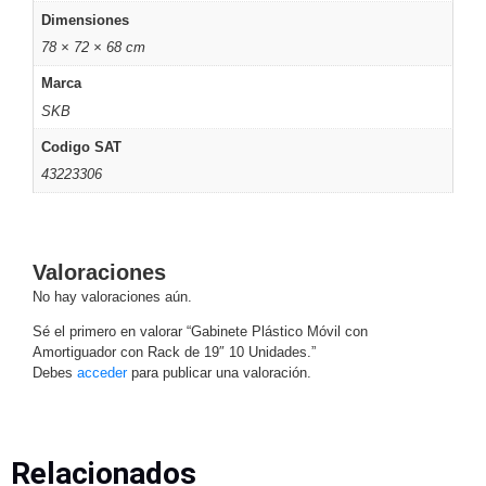
SD /
Dimensiones
Memorias
78 × 72 × 68 cm
Micro
Marca
SD
Servidores
SKB
de
Aplicación
Unidades
Codigo SAT
de Estado
43223306
Sólido
(SSD)
Software
VMS y
Valoraciones
Analíticas
No hay valoraciones aún.
EPCOM
Sé el primero en valorar “Gabinete Plástico Móvil con
Cloud
HIKVISION
Amortiguador con Rack de 19″ 10 Unidades.”
Videograbadoras
Debes
acceder
para publicar una valoración.
Móviles,
Dash
Cams y
Body
Relacionados
Cams