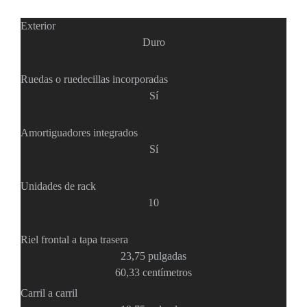
-
Pinhole
PTZ
Videograbadoras
Exterior
Analógicas
Duro
- TurboHD
TVI / AHD
Ruedas o ruedecillas incorporadas
/ CVI
Sí
Drones,
Robots e
Industrial
Amortiguadores integrados
Cámaras
Sí
Industriales
Energía
Unidades de rack
Adaptadores
10
de
Pared
Baterías
Fuentes
Riel frontal a tapa trasera
de
23,75 pulgadas
Alimentación
Fuentes
60,33 centímetros
de
Alimentación
Carril a carril
con