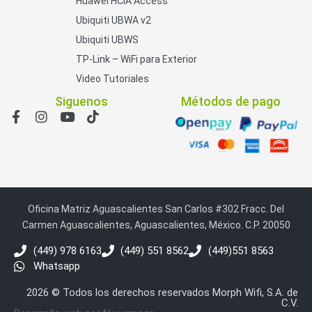
Huawei HCIA Access
Ubiquiti UBWA v2
Ubiquiti UBWS
TP-Link – WiFi para Exterior
Video Tutoriales
Siguenos
Métodos de pago
Oficina Matriz Aguascalientes San Carlos #302 Fracc. Del
Carmen Aguascalientes, Aguascalientes, México. C.P. 20050
(449) 978 6163
(449) 551 8562
(449)551 8563
Whatsapp
2026 © Todos los derechos reservados Morph Wifi, S.A. de
C.V.