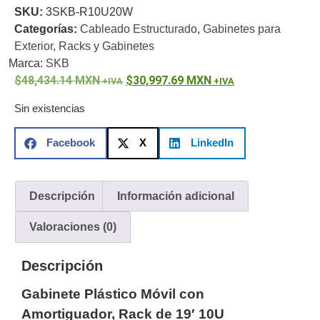
SKU:
3SKB-R10U20W
o
Categorías:
Cableado Estructurado
,
Gabinetes para
Refacciones
Probadores
Exterior
,
Racks y Gabinetes
de
Marca:
SKB
Video
Transceptores
48,434.14
MXN
30,997.69
MXN
de Video
Cables y
Sin existencias
Conectores
Adaptador
Facebook
X
LinkedIn
a
RCA
Audio
y
Descripción
Información adicional
Video
Cable
Coaxial y
Valoraciones (0)
Conectores
Cables
Armados -
Descripción
Coaxial
Categoría
5e
Fibra
Gabinete Plástico Móvil con
Óptica
Para
Amortiguador, Rack de 19′ 10U
Alimentación