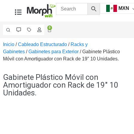
MXN
0
Inicio
/
Cableado Estructurado
/
Racks y
Videovigilancia
Gabinetes
/
Gabinetes para Exterior
/ Gabinete Plástico
Accesorios
Móvil con Amortiguador con Rack de 19″ 10 Unidades.
Generales
Accesorios
Ethernet y
Gabinete Plástico Móvil con
Fibra
Accesorios
Amortiguador con Rack de 19″ 10
para
Unidades.
Computadora
y
Smartphones
Cajas
de
Interconexión
Controladores
PTZ
Gabinetes