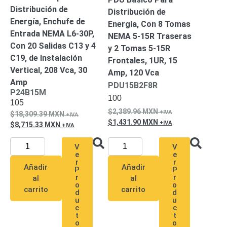
Distribución de
Distribución de
Energía, Enchufe de
Energía, Con 8 Tomas
Entrada NEMA L6-30P,
NEMA 5-15R Traseras
Con 20 Salidas C13 y 4
y 2 Tomas 5-15R
C19, de Instalación
Frontales, 1UR, 15
Vertical, 208 Vca, 30
Amp, 120 Vca
Amp
PDU15B2F8R
P24B15M
100
105
2,389.96
MXN
18,309.39
MXN
1,431.90
MXN
8,715.33
MXN
V
V
e
e
r
r
Añadir
Añadir
P
P
r
r
al
al
o
o
carrito
carrito
d
d
u
u
c
c
t
t
o
o