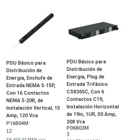
Accesorios
Body
Cams
(Portátiles)
Cámaras
Móviles
Dash
Cams
Videoporteros
e
Interfonos
Accesorios
Intercomunicadores
Videoporteros
PDU Básico para
PDU Básico para
Analógicos
Videoporteros
Distribución de
Distribución de
IP
Energía, Plug de
Energía, Enchufe de
Entrada Trifásico
Entrada NEMA 5-15P,
CS8365C, Con 6
Con 16 Contactos
Contactos C19,
NEMA 5-20R, de
Instalación Horizontal
Instalación Vertical, 15
de 19in, 1UR, 50 Amp,
Amp, 120 Vca
208 Vca
P16B04M
P06B02M
12
3
8,458.92
MXN