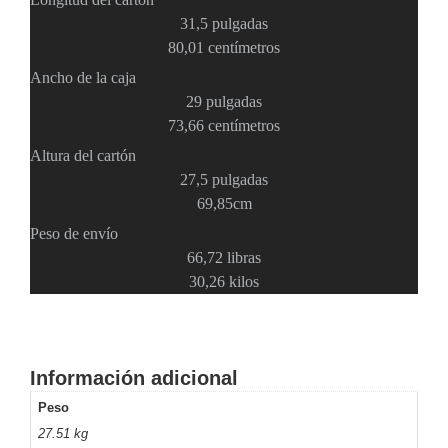
Mobiliario
31,5 pulgadas
Accesorios
Mobiliario
80,01 centímetros
de
Apoyo
Pantallas
Ancho de la caja
/
29 pulgadas
Monitores
Videowall
73,66 centímetros
Seguridad
Altura del cartón
Protección
27,5 pulgadas
Contra
69,85cm
Descargas
Corriente
Peso de envío
Alterna
Corriente
66,72 libras
Directa
30,26 kilos
Servidores
/
Almacenamiento
Accesorios
Discos
Información adicional
Duros
Peso
Mecánicos
27.51 kg
(HDD)
Memorias