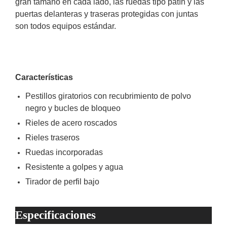
gran tamaño en cada lado, las ruedas tipo patín y las
Motorizado
NVRs
puertas delanteras y traseras protegidas con juntas
Network
son todos equipos estándar.
Video
Recorders
Profesionales
-
Caja
PTZ
Térmicas
WiFi
Características
/ 4G /
Pestillos giratorios con recubrimiento de polvo
Inalámbricas
negro y bucles de bloqueo
Cámaras
y DVRs
Rieles de acero roscados
HD
Rieles traseros
TurboHD
/ AHD /
Ruedas incorporadas
HD-TVI
Resistente a golpes y agua
Ambientes
Tirador de perfil bajo
Salinos
Antiexplosión
Bala
Domo
/ Eyeball /
Turret
Especiales
Lente
Especificaciones
Motorizado
Ocultas