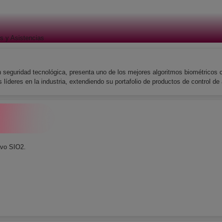
ash Cams y Body Cams
es)
Cámaras Móviles
Dash Cams
os y Asistencias
Videoporteros Analógicos
Videoporteros IP
n seguridad tecnológica, presenta uno de los mejores algoritmos biométricos c
líderes en la industria, extendiendo su portafolio de productos de control d
avo SIO2.