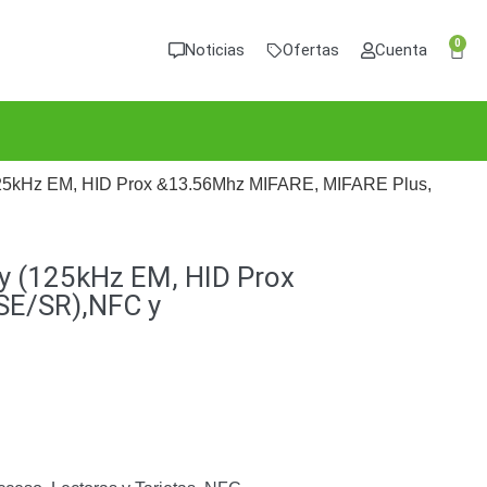
0
Noticias
Ofertas
Cuenta
 (125kHz EM, HID Prox &13.56Mhz MIFARE, MIFARE Plus,
 y (125kHz EM, HID Prox
SE/SR),NFC y