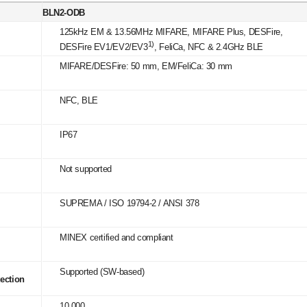
BLN2-ODB
125kHz EM & 13.56MHz MIFARE, MIFARE Plus, DESFire,
1)
DESFire EV1/EV2/EV3
, FeliCa, NFC & 2.4GHz BLE
MIFARE/DESFire: 50 mm, EM/FeliCa: 30 mm
NFC, BLE
IP67
Not supported
SUPREMA / ISO 19794-2 / ANSI 378
MINEX certified and compliant
Supported (SW-based)
tection
10,000