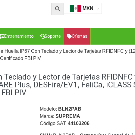
MXN
Entrenamiento
Soporte
Ofertas
 de Huella IP67 Con Teclado y Lector de Tarjetas RFIDNFC y
rtificado FBI PIV
esorios para Computadora y Smartphones
Cajas de
n Teclado y Lector de Tarjetas RFIDNFC
Z
Gabinetes de Acero para DVR y NVR
Gabinetes para
Luz Blanca
Kits Extensores, Convertidores , Divisores, HDMI,
E Plus, DESFire/EV1, FeliCa, iCLASS 
tajes y Brackets para Cámaras
Partes o
 FBI PIV
eo
Transceptores de Video
Modelo:
BLN2PAB
o
Cable Coaxial y Conectores
Cables Armados -
Marca:
SUPREMA
ca
Para Alimentación y Electricidad
RG59 Tipo
Código SAT:
44103206
I