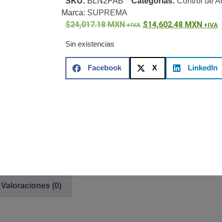
SKU:
BLN2PAB
Categorías:
Control de 
ón)
Antiexplosión
Bala
Codificadores y Decodificadores de
Marca:
SUPREMA
ret
Fisheye y Hemisféricas
Lente Motorizado
NVRs Network
24,017.18
MXN
14,602.48
MXN
- Caja
PTZ
Térmicas
WiFi / 4G / Inalámbricas
/ AHD / HD-TVI
Sin existencias
n
Bala
Domo / Eyeball / Turret
Especiales
Lente
Z
Videograbadoras Analógicas - TurboHD TVI / AHD / CVI
Facebook
X
LinkedIn
Fuentes de Alimentación
Fuentes de Alimentación con
lantas de Energía
PoE de Largo Alcance
UPS - No Break
ales
TurboHD de 8 Canales
rio
Pantallas / Monitores
Videowall Seguridad
cta
Valoraciones (0)
icos (HDD)
Memorias SD / Memorias Micro SD
Servidores de
Sólido (SSD)