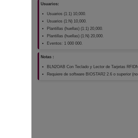
Usuarios:
Usuarios (1:1) 10,000.
Usuarios (1:N) 10,000.
Plantillas (huellas) (1:1) 20,000.
Plantillas (huellas) (1:N) 20,000.
Eventos: 1 000 000.
Notas :
BLN2OAB Con Teclado y Lector de Tarjetas RFI
Requiere de software BIOSTAR2 2.6 o superior (no 