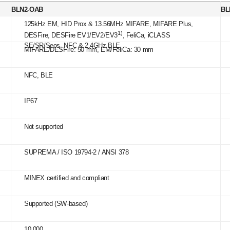
BLN2-OAB
BL
125kHz EM, HID Prox & 13.56MHz MIFARE, MIFARE Plus,
1)
DESFire, DESFire EV1/EV2/EV3
, FeliCa, iCLASS
SE/SR/Seos, NFC & 2.4GHz BLE
MIFARE/DESFire: 50 mm, EM/FeliCa: 30 mm
NFC, BLE
IP67
Not supported
SUPREMA / ISO 19794-2 / ANSI 378
MINEX certified and compliant
Supported (SW-based)
10,000