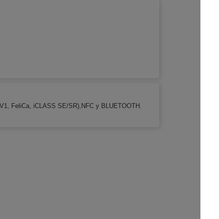
/EV1, FeliCa, iCLASS SE/SR),NFC y BLUETOOTH.