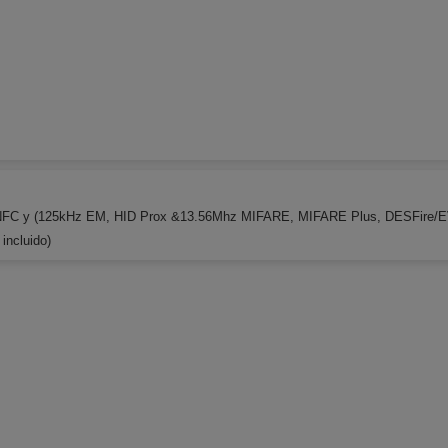
DNFC y (125kHz EM, HID Prox &13.56Mhz MIFARE, MIFARE Plus, DESFire
incluido)