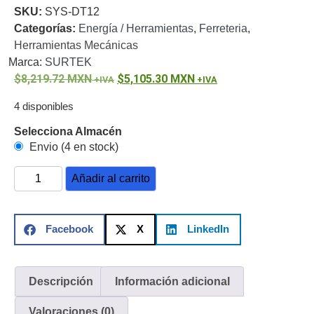
SKU:
SYS-DT12
o
Categorías:
Energía / Herramientas
,
Ferreteria
,
Refacciones
Probadores
Herramientas Mecánicas
de
Marca:
SURTEK
Video
Transceptores
8,219.72
MXN
5,105.30
MXN
de Video
Cables y
4 disponibles
Conectores
Adaptador
Selecciona Almacén
a
Envio (4 en stock)
RCA
Audio
Añadir al carrito
y
Video
Cable
Coaxial y
Facebook
X
LinkedIn
Conectores
Cables
Armados -
Coaxial
Categoría
5e
Fibra
Descripción
Información adicional
Óptica
Para
Valoraciones (0)
Alimentación