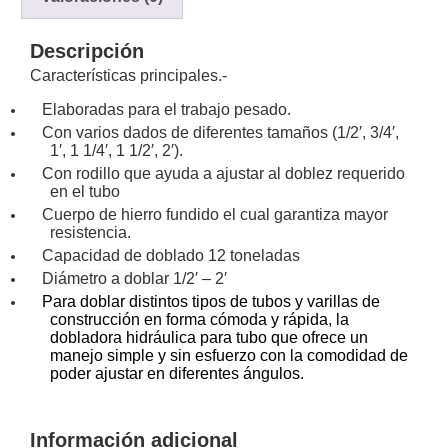
y
Electricidad
RG59
Descripción
Tipo
Características principales.-
CaP
Telefónico
VGA
Elaboradas para el trabajo pesado.
/ DVI /
Con varios dados de diferentes tamaños (
1/
2′, 3/4′,
HDMI
1′, 1 1/4′, 1 1/2′, 2′).
Cámaras
Con rodillo que ayuda a ajustar al doblez requerido
IP y NVRs
en el tubo
Ambientes
Cuerpo de hierro fundido el cual garantiza mayor
Salinos
resistencia.
Capacidad de doblado 12 toneladas
(Anticorrosión)
Antiexplosión
Bala
Codificadores
Diámetro a doblar
1/2′ – 2′
y
Para doblar distintos tipos de tubos y varillas de
Decodificadores
construcción en forma cómoda y rápida, la
de
dobladora hidráulica para tubo que ofrece un
Video
Cubo
Domo
manejo simple y sin esfuerzo con la comodidad de
poder ajustar en diferentes ángulos.
/ Eyeball /
Turret
Fisheye
y
Información adicional
Hemisféricas
Lente