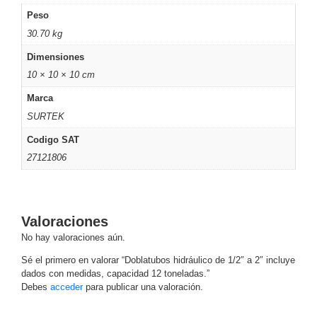
Peso
Motorizado
NVRs
Network
30.70 kg
Video
Dimensiones
Recorders
Ocultas
10 × 10 × 10 cm
-
Marca
Pinhole
Profesionales
SURTEK
-
Caja
PTZ
Térmicas
WiFi
Codigo SAT
/ 4G /
27121806
Inalámbricas
Cámaras
y DVRs
HD
Valoraciones
TurboHD
No hay valoraciones aún.
/ AHD /
HD-TVI
Sé el primero en valorar “Doblatubos hidráulico de 1/2″ a 2″ incluye
Ambientes
dados con medidas, capacidad 12 toneladas.”
Debes
acceder
para publicar una valoración.
Salinos
Antiexplosión
Bala
Domo
/ Eyeball /