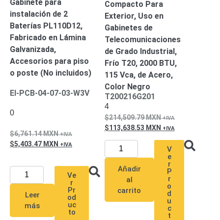
Gabinete para
Compacto Para
Pantallas
instalación de 2
Exterior, Uso en
y
Baterías PL110D12,
Mobiliario
Gabinetes de
Accesorios
Mobiliario
Fabricado en Lámina
Telecomunicaciones
de
Galvanizada,
de Grado Industrial,
Apoyo
Pantallas
Accesorios para piso
Frío T20, 2000 BTU,
/
o poste (No incluidos)
115 Vca, de Acero,
Monitores
Videowall
Color Negro
EI-PCB-04-07-03-W3V
Seguridad
T200216G201
4
Protección
0
Contra
214,509.79
MXN
Descargas
113,638.53
MXN
6,761.14
MXN
Coaxial
Corriente
5,403.47
MXN
Alterna
Corriente
V
e
Directa
Redes
r
Añadir
P
Servidores
Ve
r
al
/
r
o
Pr
carrito
Almacenamiento
d
Leer
od
u
Accesorios
Almacenamiento
uc
más
c
to
NAS /
t