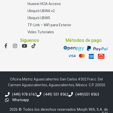
Huawei HCIA Access
Ubiquiti UBWA v2
Ubiquiti UBWS
TP-Link – WiFi para Exterior
Video Tutoriales
Siguenos
Métodos de pago
Oficina Matriz Aguascalientes San Carlos #302 Fracc. Del
Carmen Aguascalientes, Aguascalientes, México. C.P. 20050
(449) 978 6163
(449) 551 8562
(449)551 8563
Whatsapp
2026 © Todos los derechos reservados Morph Wifi, S.A. de