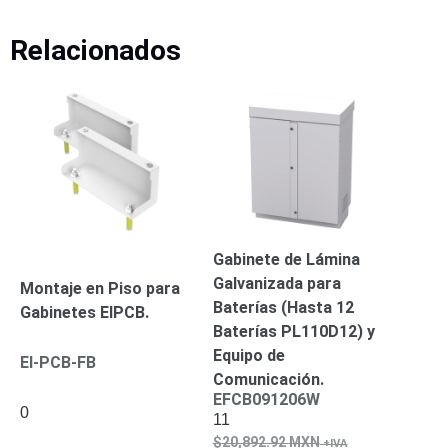
Turret
Especiales
Lente
Motorizado
Ocultas
Relacionados
-
Pinhole
PTZ
Videograbadoras
Analógicas
- TurboHD
TVI / AHD
/ CVI
Drones,
Robots e
Industrial
Gabinete de Lámina
Cámaras
Galvanizada para
Industriales
Montaje en Piso para
Energía
Baterías (Hasta 12
Gabinetes EIPCB.
Adaptadores
Baterías PL110D12) y
de
Equipo de
EI-PCB-FB
Pared
Baterías
Fuentes
Comunicación.
EFCB091206W
de
0
11
Alimentación
Fuentes
20,892.92
MXN
de