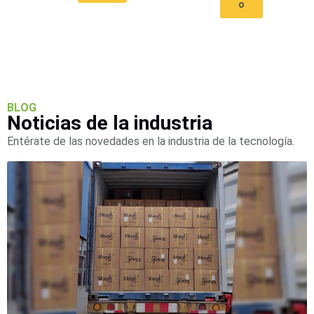
o
SAN /
eSATA
Discos
Duros
Mecánicos
(HDD)
Memorias
SD /
BLOG
Memorias
Noticias de la industria
Micro
Entérate de las novedades en la industria de la tecnología.
SD
Servidores
de
Aplicación
Unidades
de Estado
Sólido
(SSD)
Software
VMS y
Analíticas
EPCOM
Cloud
HIKVISION
Honeywell
Wisenet