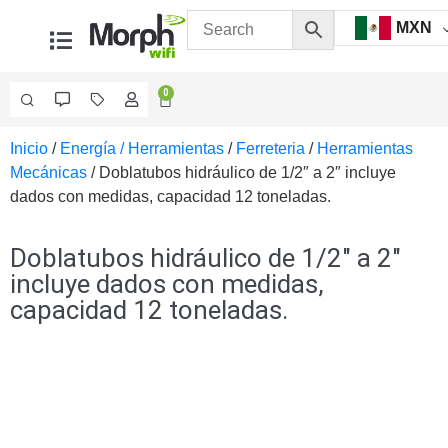
MXN
0
Inicio
/
Energía / Herramientas
/
Ferreteria
/
Herramientas
Videovigilancia
Mecánicas
/ Doblatubos hidráulico de 1/2″ a 2″ incluye
Accesorios
dados con medidas, capacidad 12 toneladas.
Generales
Accesorios
Ethernet y
Doblatubos hidráulico de 1/2″ a 2″
Fibra
Accesorios
incluye dados con medidas,
para
capacidad 12 toneladas.
Computadora
y
Smartphones
Cajas
de
Interconexión
Controladores
PTZ
Gabinetes