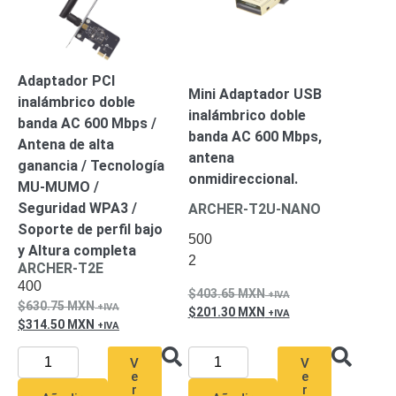
Adaptador PCI
Mini Adaptador USB
inalámbrico doble
inalámbrico doble
banda AC 600 Mbps /
banda AC 600 Mbps,
Antena de alta
antena
ganancia / Tecnología
onmidireccional.
MU-MUMO /
Seguridad WPA3 /
ARCHER-T2U-NANO
Soporte de perfil bajo
500
y Altura completa
2
ARCHER-T2E
400
403.65
MXN
630.75
MXN
201.30
MXN
314.50
MXN
V
V
e
e
r
r