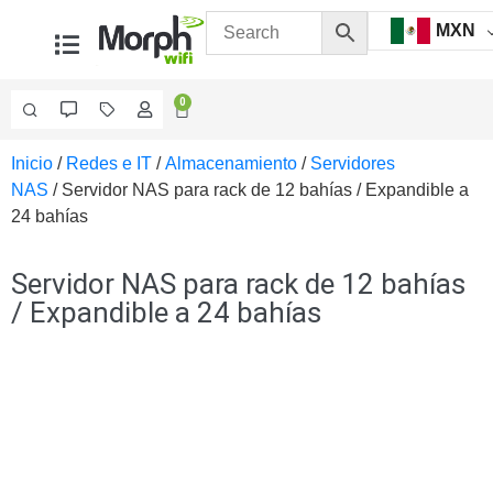
MXN
0
Inicio
/
Redes e IT
/
Almacenamiento
/
Servidores
Videovigilancia
NAS
/ Servidor NAS para rack de 12 bahías / Expandible a
Accesorios
24 bahías
Generales
Accesorios
Ethernet y
Servidor NAS para rack de 12 bahías
Fibra
Accesorios
/ Expandible a 24 bahías
para
Computadora
y
Smartphones
Cajas
de
Interconexión
Controladores
PTZ
Gabinetes