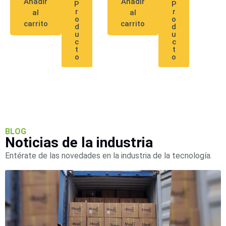
Añadir
Añadir
P
P
r
r
al
al
o
o
carrito
carrito
d
d
u
u
c
c
t
t
o
o
BLOG
Noticias de la industria
Entérate de las novedades en la industria de la tecnología.