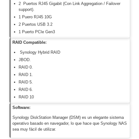
-
2 Puertos RJ45 Gigabit (Con Link Aggregation / Failover
support).
Pinhole
PTZ
Videograbadoras
1 Puero RJ45 10G
Analógicas
2 Puertos USB 3.2
- TurboHD
1 Puerto PCIe Gen3
TVI / AHD
/ CVI
RAID Compatible
:
Drones,
Synology Hybrid RAID
Robots e
Industrial
JBOD.
Cámaras
RAID 0.
Industriales
RAID 1.
Energía
RAID 5.
Adaptadores
RAID 6.
de
RAID 10
Pared
Baterías
Fuentes
Software:
de
Alimentación
Fuentes
Synology DiskStation Manager (DSM) es un elegante sistema
operativo basado en navegador, lo que hace que Synology NAS
de
sea muy fácil de utilizar.
Alimentación
con