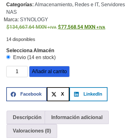
Categorías:
Almacenamiento
,
Redes e IT
,
Servidores
o
NAS
Refacciones
Probadores
Marca:
SYNOLOGY
de
134,667.64
MXN
77,568.54
MXN
Video
Transceptores
de Video
14 disponibles
Cables y
Selecciona Almacén
Conectores
Envio (14 en stock)
Adaptador
a
Añadir al carrito
RCA
Audio
y
Video
Cable
Facebook
X
LinkedIn
Coaxial y
Conectores
Cables
Armados -
Descripción
Información adicional
Coaxial
Categoría
5e
Fibra
Valoraciones (0)
Óptica
Para
Alimentación