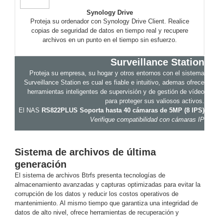
SD /
Synology Drive
Memorias
Proteja su ordenador con Synology Drive Client. Realice
Micro
copias de seguridad de datos en tiempo real y recupere
archivos en un punto en el tiempo sin esfuerzo.
SD
Servidores
de
Surveillance Station
Aplicación
Unidades
Proteja su empresa, su hogar y otros entornos con el sistema
de Estado
Surveillance Station es cual es fiable e intuitivo, ademas ofrece
Sólido
herramientas inteligentes de supervisión y de gestión de vídeo
(SSD)
para proteger sus valiosos activos.
Software
El NAS
RS822PLUS Soporta hasta 40 cámaras de 5MP (8 IPS)
Verifique compatibilidad con cámaras IP
VMS y
Analíticas
EPCOM
Sistema de archivos de última
Cloud
HIKVISION
generación
Videograbadoras
Móviles,
El sistema de archivos Btrfs presenta tecnologías de
Dash
almacenamiento avanzadas y capturas optimizadas para evitar la
Cams y
corrupción de los datos y reducir los costos operativos de
Body
mantenimiento. Al mismo tiempo que garantiza una integridad de
Cams
datos de alto nivel, ofrece herramientas de recuperación y