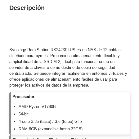
Descripción
y
Electricidad
RG59
Tipo
CaP
Telefónico
VGA
/ DVI /
HDMI
Synology RackStation RS2423PLUS es un NAS de 12 bahías
Cámaras
diseñado para pymes. Proporciona almacenamiento flexible y
IP y NVRs
ampliabilidad de la SSD M.2, ideal para funcionar como un
Ambientes
servidor de archivos o como destino de copia de seguridad
Salinos
centralizado. Se puede integrar fácilmente en entornos virtuales y
(Anticorrosión)
Antiexplosión
Bala
Codificadores
ofrece aplicaciones de almacenamiento fáciles de usar para
proteger los activos de datos de la empresa.
y
Decodificadores
Procesador
de
AMD Ryzen V1780B
Video
Cubo
Domo
64-bit
/ Eyeball /
4-core 3.35 (base) / 3.6 (turbo) GHz
Turret
Fisheye
RAM 8GB (expandible hasta 32GB)
y
Hemisféricas
Lente