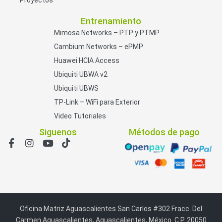
Entrenamiento
Mimosa Networks – PTP y PTMP
Cambium Networks – ePMP
Huawei HCIA Access
Ubiquiti UBWA v2
Ubiquiti UBWS
TP-Link – WiFi para Exterior
Video Tutoriales
Siguenos
Métodos de pago
Oficina Matriz Aguascalientes San Carlos #302 Fracc. Del
Carmen Aguascalientes, Aguascalientes, México. C.P. 20050