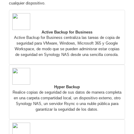
Mobiliario
cualquier dispositivo.
Accesorios
Mobiliario
de
Apoyo
Pantallas
/
Active Backup for Business
Monitores
Videowall
Active Backup for Business centraliza las tareas de copia de
seguridad para VMware, Windows, Microsoft 365 y Google
Seguridad
Workspace, de modo que se pueden adminisrar estar copias
Protección
de seguridad en Synology NAS desde una sencilla consola.
Contra
Descargas
Corriente
Alterna
Corriente
Directa
Hyper Backup
Servidores
Realice copias de seguridad de sus datos de manera completa
/
en una carpeta compartidad local, un dispositivo externo, otro
Almacenamiento
Synology NAS, un servidor Rsync o una nuble pública para
Accesorios
Discos
garantizar la seguridad de los datos.
Duros
Mecánicos
(HDD)
Memorias