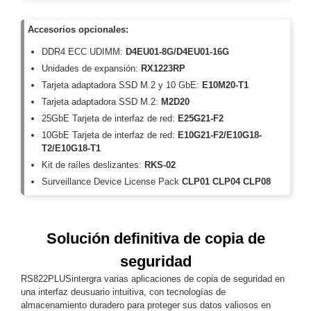
Respaldo
Inyectores
Accesorios opcionales:
PoE
PDU
Plantas
de
DDR4 ECC UDIMM:
D4EU01-8G/D4EU01-16G
Energía
PoE
Unidades de expansión:
RX1223RP
de Largo
Tarjeta adaptadora SSD M.2 y 10 GbE:
E10M20-T1
Alcance
UPS
Tarjeta adaptadora SSD M.2:
M2D20
- No Break
25GbE Tarjeta de interfaz de red:
E25G21-F2
Kits-
10GbE Tarjeta de interfaz de red:
E10G21-F2/E10G18-
Sistemas
T2/E10G18-T1
Completos
Kit de raíles deslizantes:
RKS-02
IP
Surveillance Device License Pack
CLP01 CLP04 CLP08
Megapixel
TurboHD
de 4
Canales
TurboHD
Solución definitiva de copia de
de 8
Canales
seguridad
Monitores
RS822PLUSintergra varias aplicaciones de copia de seguridad en
Pantallas
una interfaz deusuario intuitiva, con tecnologías de
y
almacenamiento duradero para proteger sus datos valiosos en