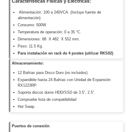
Características Físicas y Eléctricas:
Motorizado
NVRs
Alimentación: 100 a 240VCA. (Incluye fuente de
Network
alimentación).
Video
Consumo: 500W.
Recorders
Profesionales
Temperatura de operación: 0 a 35 °C.
-
Dimensiones: 88 X 482 X 552 mm.
Caja
PTZ
Térmicas
WiFi
Peso: 11.5 Kg.
/ 4G /
Para instalación en rack de 4 postes (utilizar RKS02)
Inalámbricas
Cámaras
Almacenamiento:
y DVRs
12 Bahías para Disco Duro (no incluidos)
HD
Expandible hasta 24 Bahías con Unidad de Expansión
TurboHD
RX1223RP.
/ AHD /
HD-TVI
Soporta discos duros HDD/SSD de 3.5”, 2.5”.
Ambientes
Compruebe lista de compatibilidad
Salinos
Antiexplosión
Bala
Domo
Hot Swap.
/ Eyeball /
Turret
Especiales
Lente
Puertos d
e conexión
Motorizado
Ocultas