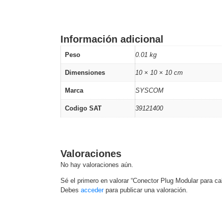
Software VMS y Analíticas
EPCOM Cloud
HIKVISION
Hone
Videograbadoras Móviles, D
Accesorios
Body Cams (Portátil
Información adicional
Videoporteros e Interfonos
Peso
0.01 kg
Accesorios
Intercomunicadores
Dimensiones
10 × 10 × 10 cm
Marca
SYSCOM
Codigo SAT
39121400
Valoraciones
No hay valoraciones aún.
Sé el primero en valorar “Conector Plug Modular para ca
Debes
acceder
para publicar una valoración.