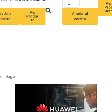
Ver
Pro
uct
Ver
adir al
Añadir al
Produc
carrito
carrito
to
ecnología.