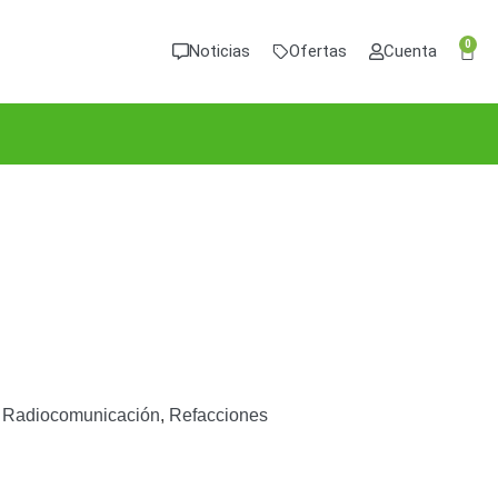
0
Noticias
Ofertas
Cuenta
,
Radiocomunicación
,
Refacciones