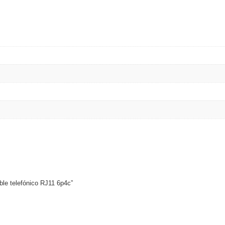
ywell
Wisenet Wave
XMR CEIBAII / KAPOK
ash Cams y Body Cams
es)
Cámaras Móviles
Dash Cams
Videoporteros Analógicos
Videoporteros IP
ble telefónico RJ11 6p4c”