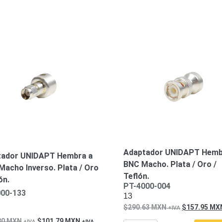
Adaptador UNIDAPT Hemb
tador UNIDAPT Hembra a
BNC Macho. Plata / Oro /
acho Inverso. Plata / Oro
Teflón.
ón.
PT-4000-004
00-133
13
290.63
MXN
157.95
MX
80
MXN
101.79
MXN