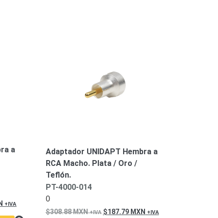
ra a
Adaptador UNIDAPT Hembra a
RCA Macho. Plata / Oro /
Teflón.
PT-4000-014
0
N
308.88
MXN
187.79
MXN