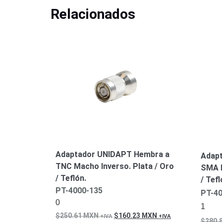
Relacionados
Adaptador UNIDAPT Hembra a
Adap
TNC Macho Inverso. Plata / Oro
SMA M
/ Teflón.
/ Tefl
PT-4000-135
PT-40
0
1
250.61
MXN
160.23
MXN
280.