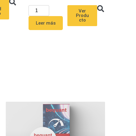
d
Ver
o
Produ
cto
Leer más