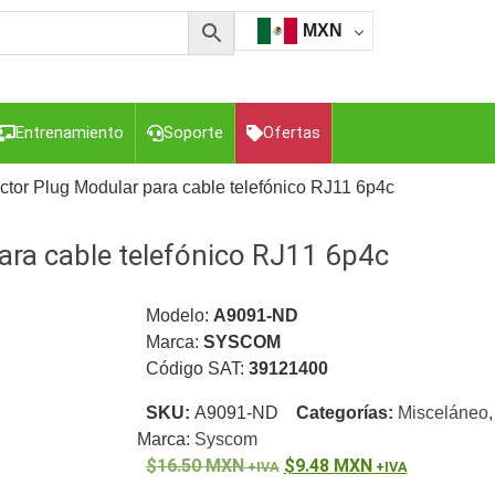
MXN
Entrenamiento
Soporte
Ofertas
ctor Plug Modular para cable telefónico RJ11 6p4c
ara cable telefónico RJ11 6p4c
esorios para Computadora y Smartphones
Cajas de
Z
Gabinetes de Acero para DVR y NVR
Gabinetes para
Luz Blanca
Kits Extensores, Convertidores , Divisores, HDMI,
Modelo:
A9091-ND
tajes y Brackets para Cámaras
Partes o
Marca:
SYSCOM
eo
Transceptores de Video
Código SAT:
39121400
o
Cable Coaxial y Conectores
Cables Armados -
SKU:
A9091-ND
Categorías:
Misceláneo
ca
Para Alimentación y Electricidad
RG59 Tipo
Marca:
Syscom
I
16.50
MXN
9.48
MXN