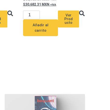
30,682.31
MXN
Ver
d
Prod
o
ucto
Añadir al
carrito