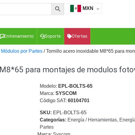
MXN
Entrenamiento
Soporte
Ofertas
 Módulos por Partes
/ Tornillo acero inoxidable M8*65 para mon
e M8*65 para montajes de modulos foto
esorios para Computadora y Smartphones
Cajas de
Z
Gabinetes de Acero para DVR y NVR
Gabinetes para
Luz Blanca
Kits Extensores, Convertidores , Divisores, HDMI,
Modelo:
EPL-BOLTS-65
tajes y Brackets para Cámaras
Partes o
Marca:
SYSCOM
eo
Transceptores de Video
Código SAT:
60104701
o
Cable Coaxial y Conectores
Cables Armados -
SKU:
EPL-BOLTS-65
ca
Para Alimentación y Electricidad
RG59 Tipo
Categorías:
Energía / Herramientas
,
Energía
I
Partes
Marca:
Syscom