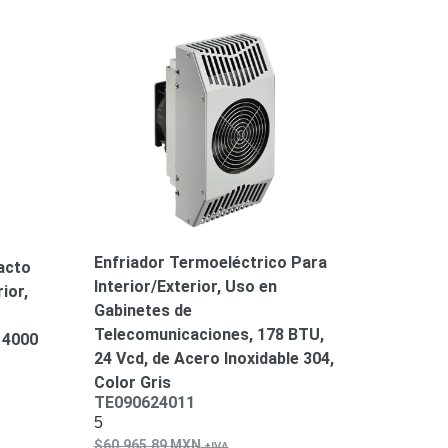
Enfriador Termoeléctrico Para
acto
Interior/Exterior, Uso en
ior,
Gabinetes de
Telecomunicaciones, 178 BTU,
 4000
24 Vcd, de Acero Inoxidable 304,
Color Gris
TE090624011
5
60,965.89
MXN