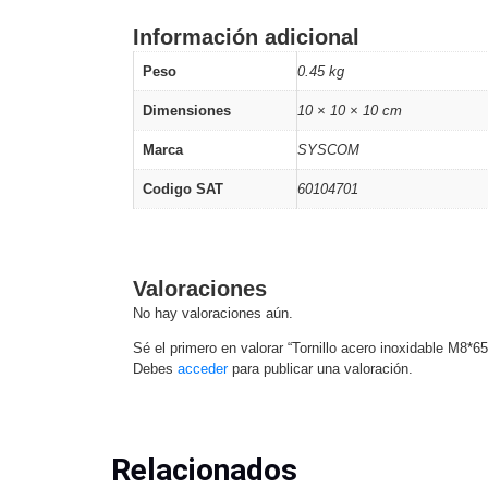
Software VMS y Analíticas
Información adicional
EPCOM Cloud
HIKVISION
Videograbadoras Móviles, D
Peso
0.45 kg
Accesorios
Body Cams (Portátil
Videoporteros e Interfonos
Dimensiones
10 × 10 × 10 cm
Accesorios
Intercomunicadores
Marca
SYSCOM
Codigo SAT
60104701
Valoraciones
No hay valoraciones aún.
Sé el primero en valorar “Tornillo acero inoxidable M8*
Debes
acceder
para publicar una valoración.
Relacionados