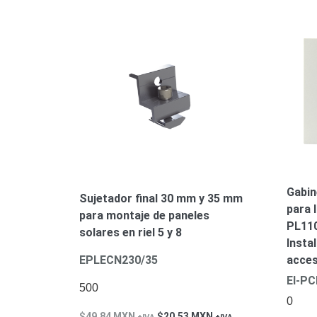
Gabin
Sujetador final 30 mm y 35 mm
para 
para montaje de paneles
PL110
solares en riel 5 y 8
Insta
EPLECN230/35
acces
EI-PC
500
0
49.84
MXN
20.53
MXN