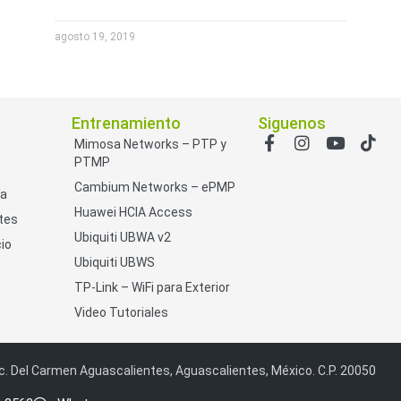
agosto 19, 2019
Entrenamiento
Siguenos
Mimosa Networks – PTP y
PTMP
Cambium Networks – ePMP
ía
Huawei HCIA Access
tes
Ubiquiti UBWA v2
io
Ubiquiti UBWS
TP-Link – WiFi para Exterior
Video Tutoriales
c. Del Carmen Aguascalientes, Aguascalientes, México. C.P. 20050