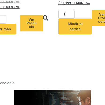
7.09
MXN
82,199.11
MXN
1.08
MXN
Ver
Pro
Ver
uct
Produ
Añadir al
cto
er más
carrito
ecnología.