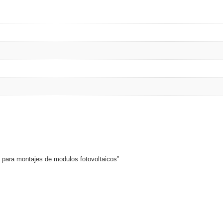
ash Cams y Body Cams
es)
Cámaras Móviles
Dash Cams
Videoporteros Analógicos
Videoporteros IP
65 para montajes de modulos fotovoltaicos”