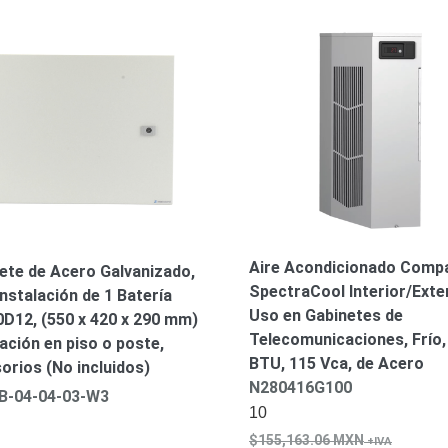
Aire Acondicionado Comp
ete de Acero Galvanizado,
SpectraCool Interior/Exter
Instalación de 1 Batería
Uso en Gabinetes de
D12, (550 x 420 x 290 mm)
Telecomunicaciones, Frío,
lación en piso o poste,
BTU, 115 Vca, de Acero
orios (No incluidos)
N280416G100
B-04-04-03-W3
10
155,163.06
MXN