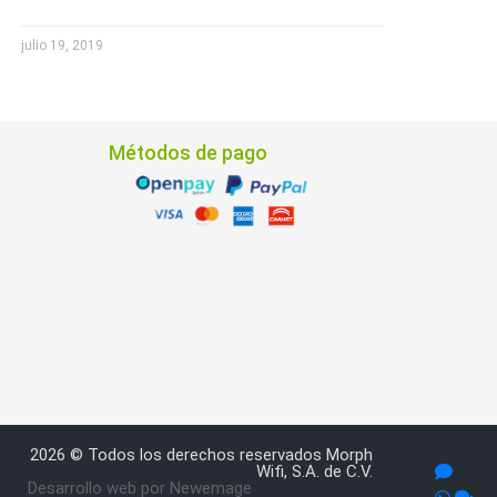
julio 19, 2019
Métodos de pago
2026 © Todos los derechos reservados Morph
Wifi, S.A. de C.V.
Desarrollo web por Newemage