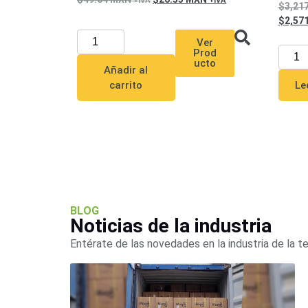
3,21
2,57
Ver
Prod
ucto
Añadir al
Le
carrito
BLOG
Noticias de la industria
Entérate de las novedades en la industria de la t