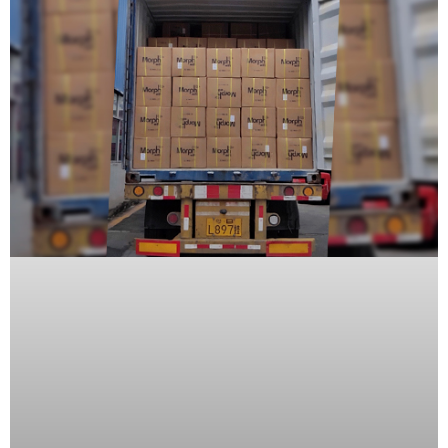
SAN /
eSATA
Discos
Duros
Mecánicos
(HDD)
Memorias
SD /
Memorias
Micro
SD
Servidores
de
Aplicación
Unidades
de Estado
Sólido
(SSD)
Software
VMS y
Analíticas
EPCOM
Cloud
HIKVISION
Honeywell
Wisenet