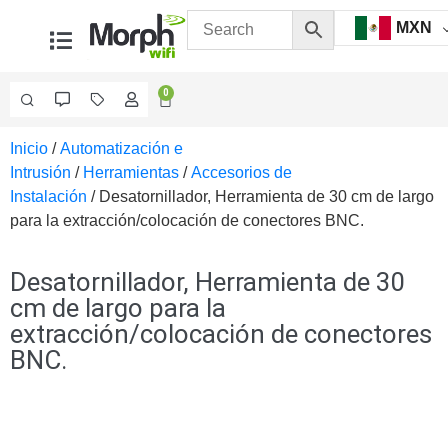
MXN
0
Inicio
/
Automatización e
Videovigilancia
Intrusión
/
Herramientas
/
Accesorios de
Accesorios
Instalación
/ Desatornillador, Herramienta de 30 cm de largo
Generales
para la extracción/colocación de conectores BNC.
Accesorios
Ethernet y
Fibra
Accesorios
Desatornillador, Herramienta de 30
para
cm de largo para la
Computadora
extracción/colocación de conectores
y
BNC.
Smartphones
Cajas
de
Interconexión
Controladores
PTZ
Gabinetes