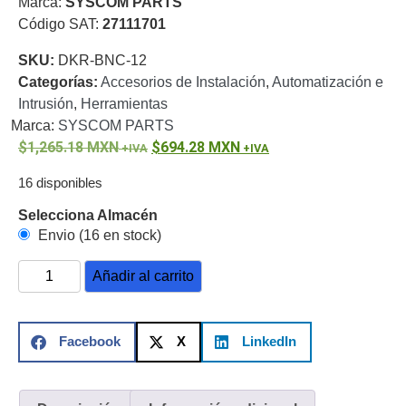
Marca:
SYSCOM PARTS
o
Código SAT:
27111701
Refacciones
Probadores
SKU:
DKR-BNC-12
de
Categorías:
Accesorios de Instalación
,
Automatización e
Video
Transceptores
Intrusión
,
Herramientas
de Video
Marca:
SYSCOM PARTS
Cables y
1,265.18
Conectores
MXN
694.28
MXN
Adaptador
16 disponibles
a
RCA
Audio
Selecciona Almacén
y
Envio (16 en stock)
Video
Cable
Coaxial y
Añadir al carrito
Conectores
Cables
Armados -
Coaxial
Categoría
Facebook
X
LinkedIn
5e
Fibra
Óptica
Para
Alimentación