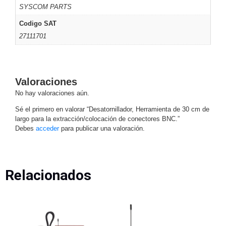
SYSCOM PARTS
Motorizado
NVRs
Codigo SAT
Network
Video
27111701
Recorders
Ocultas
-
Pinhole
Profesionales
Valoraciones
-
No hay valoraciones aún.
Caja
PTZ
Térmicas
WiFi
/ 4G /
Sé el primero en valorar “Desatornillador, Herramienta de 30 cm de
largo para la extracción/colocación de conectores BNC.”
Inalámbricas
Debes
acceder
para publicar una valoración.
Cámaras
y DVRs
HD
TurboHD
Relacionados
/ AHD /
HD-TVI
Ambientes
Salinos
Antiexplosión
Bala
Domo
/ Eyeball /