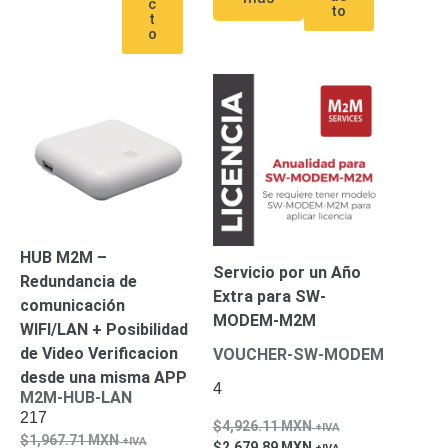
c
to
t
Alimentación
o
con
Respaldo
Inyectores
PoE
PDU
Plantas
de
Energía
PoE
de Largo
Alcance
UPS
- No Break
Kits-
HUB M2M –
Sistemas
Servicio por un Año
Completos
Redundancia de
Extra para SW-
IP
comunicación
MODEM-M2M
Megapixel
TurboHD
WIFI/LAN + Posibilidad
de 4
de Video Verificacion
VOUCHER-SW-MODEM
Canales
TurboHD
desde una misma APP
4
de 8
M2M-HUB-LAN
217
Canales
4,926.11
MXN
1,967.71
MXN
Monitores
2,679.89
MXN