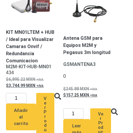
Turret
Especiales
Lente
Motorizado
Ocultas
-
Pinhole
PTZ
Videograbadoras
Analógicas
KIT MN01LTEM + HUB
Antena GSM para
- TurboHD
/ Ideal para Visualizar
Equipos M2M y
TVI / AHD
Camaras Onvif /
Pegasus 3m longitud
/ CVI
Redundancia
Drones,
Comunicacion
GSMANTENA3
Robots e
M2M-KIT-HUB-MN01
Industrial
434
0
Cámaras
6,895.22
MXN
Industriales
3,744.99
MXN
245.88
MXN
Energía
157.25
MXN
Adaptadores
V
e
de
r
Añadir
Pared
Baterías
Fuentes
P
Ve
r
al
r
de
o
Pr
carrito
d
Alimentación
Fuentes
Leer
od
u
uc
más
de