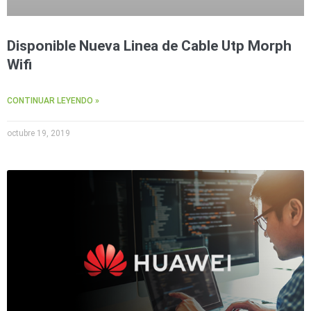
Wave
XMR
CEIBAII /
KAPOK
Disponible Nueva Linea de Cable Utp Morph
Videograbadoras
Wifi
Móviles,
Dash
Cams y
CONTINUAR LEYENDO »
Body
Cams
octubre 19, 2019
Accesorios
Body
Cams
(Portátiles)
Cámaras
Móviles
Dash
Cams
Videoporteros
e
Interfonos
Accesorios
Intercomunicadores
Videoporteros
Analógicos
Videoporteros
IP