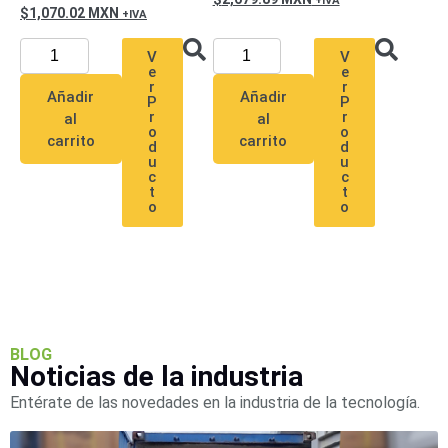
Pantallas
1,070.02
MXN
y
Mobiliario
V
V
e
e
Accesorios
Mobiliario
r
r
Añadir
Añadir
de
P
P
r
r
al
al
Apoyo
Pantallas
o
o
carrito
carrito
d
d
/
u
u
Monitores
Videowall
c
c
t
t
Seguridad
o
o
Protección
Contra
Descargas
Coaxial
Corriente
Alterna
Corriente
Directa
Redes
Servidores
BLOG
Noticias de la industria
/
Almacenamiento
Entérate de las novedades en la industria de la tecnología.
Accesorios
Almacenamiento
NAS /