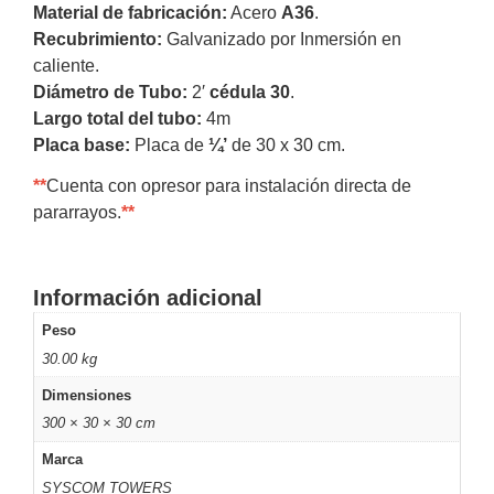
Material de fabricación:
Acero
A36
.
y
Recubrimiento:
Galvanizado por Inmersión en
Electricidad
RG59
caliente.
Tipo
Diámetro de Tubo:
2′
cédula 30
.
CaP
Telefónico
VGA
Largo total del tubo:
4m
/ DVI /
Placa base:
Placa de
¼’
de 30 x 30 cm.
HDMI
Cámaras
**
Cuenta con opresor para instalación directa de
IP y NVRs
pararrayos.
**
Ambientes
Salinos
(Anticorrosión)
Antiexplosión
Bala
Codificadores
Información adicional
y
Peso
Decodificadores
30.00 kg
de
Video
Cubo
Domo
Dimensiones
/ Eyeball /
300 × 30 × 30 cm
Turret
Fisheye
Marca
y
SYSCOM TOWERS
Hemisféricas
Lente