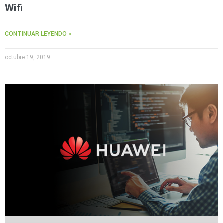
Accesorios
Body
Wifi
Cams
(Portátiles)
Cámaras
CONTINUAR LEYENDO »
Móviles
Dash
Cams
octubre 19, 2019
Videoporteros
e
Interfonos
Accesorios
Intercomunicadores
Videoporteros
Analógicos
Videoporteros
IP