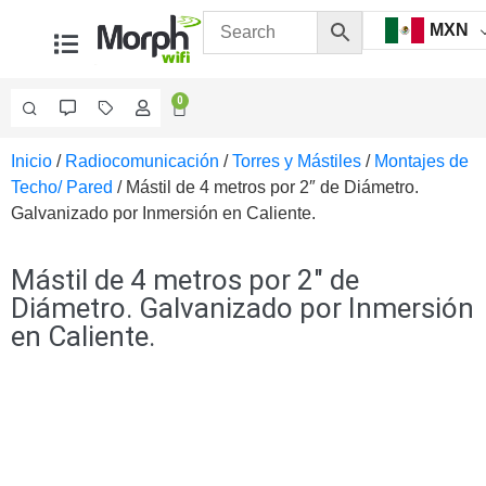
MXN
0
Inicio
/
Radiocomunicación
/
Torres y Mástiles
/
Montajes de
Videovigilancia
Techo/ Pared
/ Mástil de 4 metros por 2″ de Diámetro.
Accesorios
Galvanizado por Inmersión en Caliente.
Generales
Accesorios
Ethernet y
Mástil de 4 metros por 2″ de
Fibra
Accesorios
Diámetro. Galvanizado por Inmersión
para
en Caliente.
Computadora
y
Smartphones
Cajas
de
Interconexión
Controladores
PTZ
Gabinetes