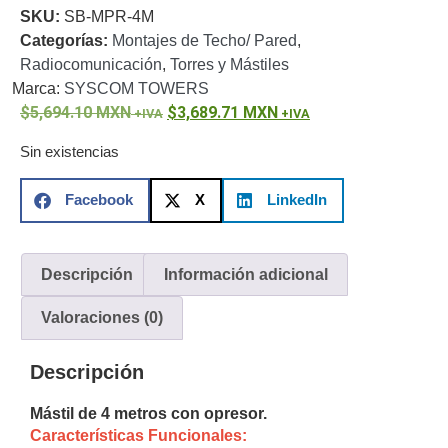
SKU:
SB-MPR-4M
o
Categorías:
Montajes de Techo/ Pared
,
Refacciones
Probadores
Radiocomunicación
,
Torres y Mástiles
de
Marca:
SYSCOM TOWERS
Video
Transceptores
5,694.10
MXN
3,689.71
MXN
de Video
Cables y
Sin existencias
Conectores
Adaptador
Facebook
X
LinkedIn
a
RCA
Audio
y
Descripción
Información adicional
Video
Cable
Coaxial y
Valoraciones (0)
Conectores
Cables
Armados -
Descripción
Coaxial
Categoría
5e
Fibra
Mástil de 4 metros con opresor.
Óptica
Para
Características Funcionales:
Alimentación