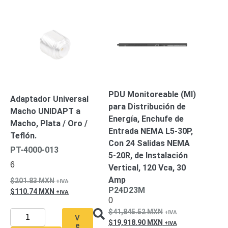
Respaldo
Inyectores
PoE
PDU
Plantas
de
Energía
PoE
de Largo
Alcance
UPS
- No Break
PDU Monitoreable (MI)
Kits-
Adaptador Universal
para Distribución de
Sistemas
Macho UNIDAPT a
Completos
Energía, Enchufe de
Macho, Plata / Oro /
IP
Entrada NEMA L5-30P,
Teflón.
Megapixel
TurboHD
Con 24 Salidas NEMA
PT-4000-013
de 4
5-20R, de Instalación
6
Canales
TurboHD
Vertical, 120 Vca, 30
de 8
Amp
201.83
MXN
Canales
P24D23M
110.74
MXN
Monitores
0
Pantallas
41,845.52
MXN
V
y
19,918.90
MXN
e