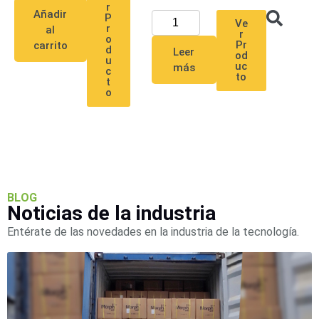
Mobiliario
r
Añadir
P
Accesorios
Mobiliario
Ve
r
al
r
de
o
Pr
carrito
d
Leer
Apoyo
Pantallas
od
u
uc
más
/
c
to
t
Monitores
Videowall
o
Seguridad
Protección
Contra
Descargas
Corriente
Alterna
Corriente
BLOG
Directa
Noticias de la industria
Servidores
/
Entérate de las novedades en la industria de la tecnología.
Almacenamiento
Accesorios
Discos
Duros
Mecánicos
(HDD)
Memorias