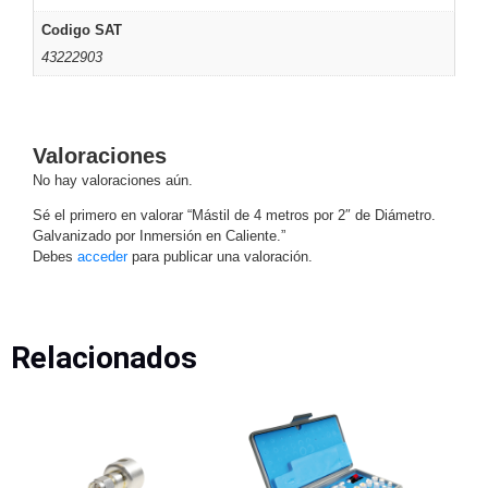
Motorizado
NVRs
Codigo SAT
Network
43222903
Video
Recorders
Profesionales
-
Valoraciones
Caja
PTZ
Térmicas
WiFi
No hay valoraciones aún.
/ 4G /
Inalámbricas
Sé el primero en valorar “Mástil de 4 metros por 2″ de Diámetro.
Cámaras
Galvanizado por Inmersión en Caliente.”
y DVRs
Debes
acceder
para publicar una valoración.
HD
TurboHD
/ AHD /
HD-TVI
Relacionados
Ambientes
Salinos
Antiexplosión
Bala
Domo
/ Eyeball /
Turret
Especiales
Lente
Motorizado
Ocultas