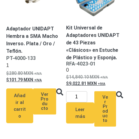
-
Pinhole
PTZ
Videograbadoras
Analógicas
- TurboHD
Kit Universal de
Adaptador UNIDAPT
TVI / AHD
Adaptadores UNIDAPT
Hembra a SMA Macho
/ CVI
de 43 Piezas
Inverso. Plata / Oro /
Drones,
«Clásicos» en Estuche
Teflón.
Robots e
de Plástico y Esponja.
PT-4000-133
Industrial
RFA-4023-01
1
Cámaras
0
Industriales
280.80
MXN
14,840.10
MXN
Energía
101.79
MXN
9,022.81
MXN
Adaptadores
de
Ver
Añad
Ve
Pro
r
Pared
Baterías
Fuentes
ir al
du
Pr
cto
de
carrit
Leer
od
uc
o
más
Alimentación
Fuentes
to
de
Alimentación
con