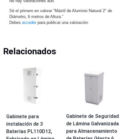
No hay valoraciones aún.
Turret
Especiales
Lente
Motorizado
Ocultas
Sé el primero en valorar “Mástil de Aluminio Natural 2″ de
Diámetro, 6 metros de Altura.”
-
Debes
acceder
para publicar una valoración.
Pinhole
PTZ
Videograbadoras
Analógicas
- TurboHD
TVI / AHD
Relacionados
/ CVI
Drones,
Robots e
Industrial
Cámaras
Industriales
Energía
Adaptadores
de
Gabinete de Seguridad
Gabinete para
Pared
Baterías
Fuentes
de Lámina Galvanizada
instalación de 3
de
para Almacenamiento
Baterías PL110D12,
Alimentación
Fuentes
de Baterías (Hasta 6
Fabricado en Lámina
de