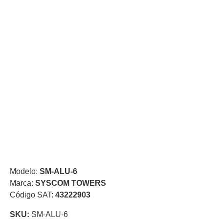
de Acero
para DVR
y
NVR
Gabinetes
para
Cámaras
Iluminadores
IR y de
Luz
y
Blanca
Kits
al
Extensores,
Convertidores
,
Divisores,
HDMI,
Modelo:
SM-ALU-6
VGA,
Marca:
SYSCOM TOWERS
DVI
Lentes
Micrófonos
Montajes
Código SAT:
43222903
y Brackets
para
SKU:
SM-ALU-6
Cámaras
Partes