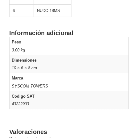
Motorizado
NVRs
6
NUDO-18MS
Network
Video
Recorders
Ocultas
Información adicional
-
Peso
Pinhole
Profesionales
3.00 kg
-
Caja
PTZ
Térmicas
WiFi
Dimensiones
/ 4G /
10 × 6 × 8 cm
Inalámbricas
Marca
Cámaras
SYSCOM TOWERS
y DVRs
HD
Codigo SAT
TurboHD
43222903
/ AHD /
HD-TVI
Ambientes
Salinos
Antiexplosión
Bala
Domo
Valoraciones
/ Eyeball /