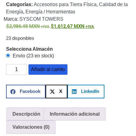
Categorías:
Accesorios para Tierra Física
,
Calidad de la
o
Energía
,
Energía / Herramientas
Refacciones
Probadores
Marca:
SYSCOM TOWERS
de
2,986.48
MXN
1,612.67
MXN
Video
Transceptores
de Video
23 disponibles
Cables y
Selecciona Almacén
Conectores
Envio (23 en stock)
Adaptador
a
Añadir al carrito
RCA
Audio
y
Video
Cable
Facebook
X
LinkedIn
Coaxial y
Conectores
Cables
Armados -
Descripción
Información adicional
Coaxial
Categoría
5e
Fibra
Valoraciones (0)
Óptica
Para
Alimentación