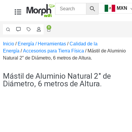
MXN
0
Inicio
/
Energía / Herramientas
/
Calidad de la
Videovigilancia
Energía
/
Accesorios para Tierra Física
/ Mástil de Aluminio
Accesorios
Natural 2″ de Diámetro, 6 metros de Altura.
Generales
Accesorios
Ethernet y
Mástil de Aluminio Natural 2″ de
Fibra
Accesorios
Diámetro, 6 metros de Altura.
para
Computadora
y
Smartphones
Cajas
de
Interconexión
Controladores
PTZ
Gabinetes