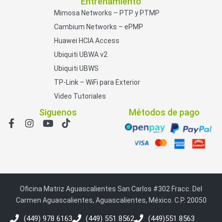
Entrenamiento
Mimosa Networks – PTP y PTMP
Cambium Networks – ePMP
Huawei HCIA Access
Ubiquiti UBWA v2
Ubiquiti UBWS
TP-Link – WiFi para Exterior
Video Tutoriales
Siguenos
Métodos de pago
Oficina Matriz Aguascalientes San Carlos #302 Fracc. Del
Carmen Aguascalientes, Aguascalientes, México. C.P. 20050
(449) 978 6163
(449) 551 8562
(449)551 8563