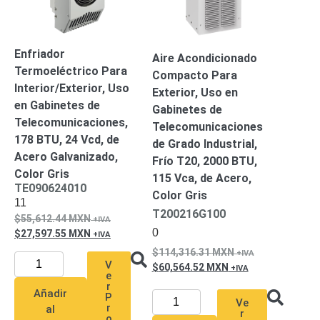
Pantallas
y
Mobiliario
Enfriador
Accesorios
Mobiliario
Aire Acondicionado
Termoeléctrico Para
de
Compacto Para
Interior/Exterior, Uso
Apoyo
Pantallas
Exterior, Uso en
en Gabinetes de
/
Gabinetes de
Telecomunicaciones,
Monitores
Videowall
Telecomunicaciones
178 BTU, 24 Vcd, de
Seguridad
de Grado Industrial,
Protección
Acero Galvanizado,
Frío T20, 2000 BTU,
Contra
Color Gris
115 Vca, de Acero,
Descargas
TE090624010
Color Gris
Coaxial
Corriente
11
T200216G100
Alterna
Corriente
55,612.44
MXN
0
Directa
Redes
27,597.55
MXN
Servidores
114,316.31
MXN
/
V
60,564.52
MXN
e
Almacenamiento
r
Añadir
Accesorios
Almacenamiento
P
Ve
r
al
NAS /
r
o