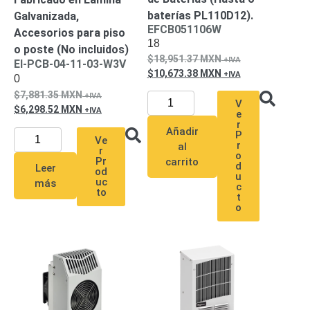
baterías PL110D12).
Galvanizada,
Alimentación
EFCB051106W
Accesorios para piso
con
18
o poste (No incluidos)
Respaldo
Inyectores
18,951.37
MXN
EI-PCB-04-11-03-W3V
PoE
PDU
Plantas
10,673.38
MXN
0
de
7,881.35
MXN
Energía
PoE
V
6,298.52
MXN
e
de Largo
r
Añadir
Alcance
UPS
P
Ve
r
al
- No Break
r
o
Pr
carrito
Kits-
d
Leer
od
u
Sistemas
uc
más
c
to
Completos
t
o
IP
Megapixel
TurboHD
de 4
Canales
TurboHD
de 8
Canales
Monitores