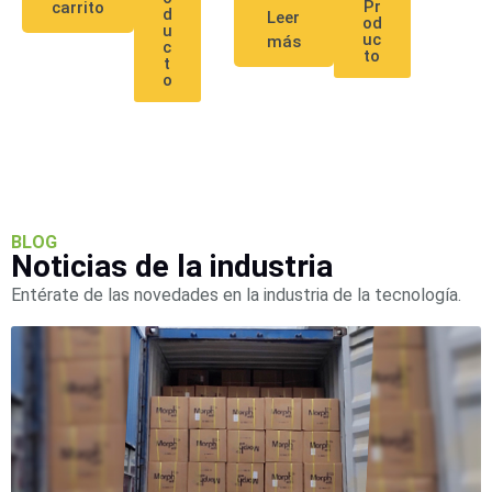
Pr
carrito
SAN /
d
Leer
od
u
eSATA
Discos
uc
más
c
to
t
Duros
o
Mecánicos
(HDD)
Memorias
SD /
Memorias
Micro
SD
Servidores
BLOG
de
Noticias de la industria
Aplicación
Unidades
Entérate de las novedades en la industria de la tecnología.
de Estado
Sólido
(SSD)
Software
VMS y
Analíticas
EPCOM
Cloud
HIKVISION
Honeywell
Wisenet