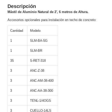
Descripción
y
Electricidad
RG59
Mástil de Aluminio Natural de 2′, 6 metros de Altura.
Tipo
Accesorios opcionales para instalación en techo de concreto:
CaP
Telefónico
VGA
/ DVI /
Cantidad
Modelo
HDMI
1
SLM-BA-5G
Cámaras
IP y NVRs
1
SLM-BR
Ambientes
Salinos
35
S-RET-318
(Anticorrosión)
Antiexplosión
Bala
Codificadores
y
3
ANC-Z-38
Decodificadores
3
ANC-AM-38-400
de
Video
Cubo
Domo
3
ANC-AA-38-300
/ Eyeball /
Turret
Fisheye
3
TENL-1/4OGS
y
3
CUELLO-14LS
Hemisféricas
Lente