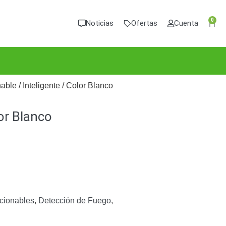
0
Noticias
Ofertas
Cuenta
ble / Inteligente / Color Blanco
lor Blanco
ccionables
,
Detección de Fuego
,