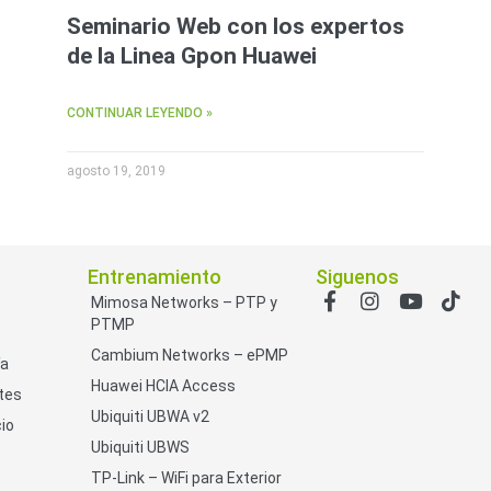
Seminario Web con los expertos
de la Linea Gpon Huawei
CONTINUAR LEYENDO »
agosto 19, 2019
Entrenamiento
Siguenos
Mimosa Networks – PTP y
PTMP
Cambium Networks – ePMP
ía
Huawei HCIA Access
tes
Ubiquiti UBWA v2
io
Ubiquiti UBWS
TP-Link – WiFi para Exterior