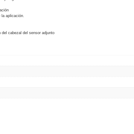
lación
la aplicación.
ash Cams y Body Cams
es)
Cámaras Móviles
Dash Cams
n del cabezal del sensor adjunto
Videoporteros Analógicos
Videoporteros IP