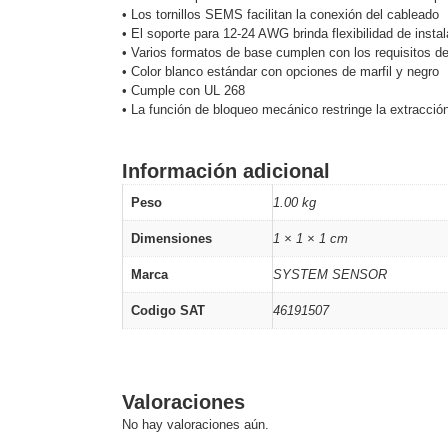
Software VMS y Analíticas
• Los tornillos SEMS facilitan la conexión del cableado
EPCOM Cloud
HIKVISION
• El soporte para 12-24 AWG brinda flexibilidad de insta
• Varios formatos de base cumplen con los requisitos de 
Videograbadoras Móviles, D
• Color blanco estándar con opciones de marfil y negro
Accesorios
Body Cams (Portátil
• Cumple con UL 268
Videoporteros e Interfonos
• La función de bloqueo mecánico restringe la extracció
Accesorios
Intercomunicadores
Información adicional
Peso
1.00 kg
Dimensiones
1 × 1 × 1 cm
Marca
SYSTEM SENSOR
Codigo SAT
46191507
Valoraciones
No hay valoraciones aún.