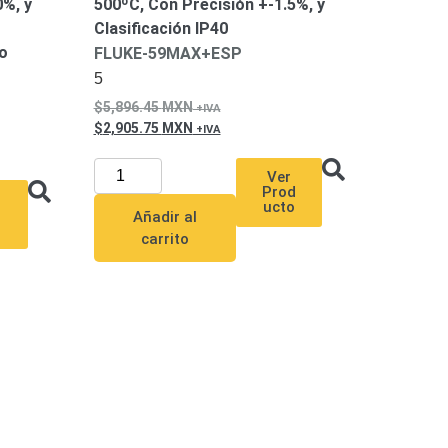
0%, y
500ºC, Con Precisión +-1.5%, y
Clasificación IP40
vo
FLUKE-59MAX+ESP
5
5,896.45
MXN
2,905.75
MXN
Ver
Prod
ucto
u
Añadir al
carrito