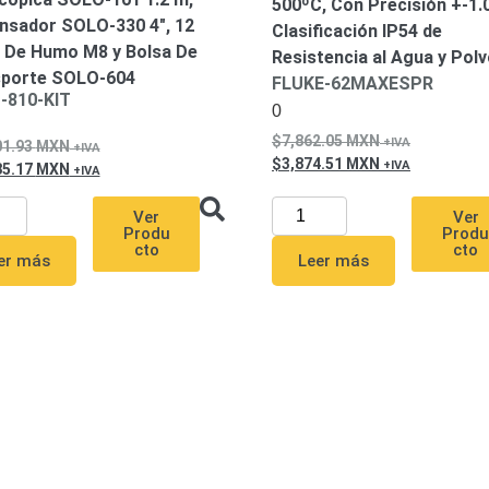
500ºC, Con Precisión +-1.
nsador SOLO-330 4″, 12
Clasificación IP54 de
 De Humo M8 y Bolsa De
Resistencia al Agua y Pol
sporte SOLO-604
FLUKE-62MAXESPR
-810-KIT
0
7,862.05
MXN
01.93
MXN
3,874.51
MXN
85.17
MXN
Ver
Ver
Prod
Produ
cto
cto
Leer más
er más