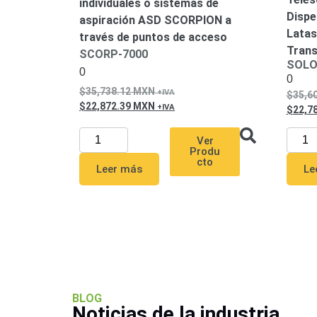
individuales o sistemas de
Dispe
aspiración ASD SCORPION a
Latas
través de puntos de acceso
Tran
SCORP-7000
SOLO
0
0
35,738.12
MXN
35,6
22,872.39
MXN
22,7
Ver
Produ
cto
Leer más
Le
BLOG
Noticias de la industria