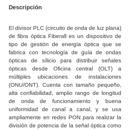
Descripción
y
Electricidad
RG59
Tipo
El divisor PLC (circuito de onda de luz plana)
CaP
Telefónico
VGA
/ DVI /
de fibra óptica Fiberall es un dispositivo de
HDMI
tipo de gestión de energía óptica que se
Cámaras
fabrica con tecnología de guía de ondas
IP y NVRs
ópticas de sílicio para distribuir señales
Ambientes
Salinos
ópticas desde Oficina central (OLT) a
(Anticorrosión)
Antiexplosión
Bala
Codificadores
múltiples ubicaciones de instalaciones
y
(ONU/ONT). Cuenta con tamaño pequeño,
Decodificadores
alta confiabilidad, amplio rango de longitud
de
de onda de funcionamiento y buena
Video
Cubo
Domo
uniformidad de canal a canal, y se usa
/ Eyeball /
Turret
Fisheye
ampliamente en redes PON para realizar la
y
división de potencia de la señal óptica como
Hemisféricas
Lente