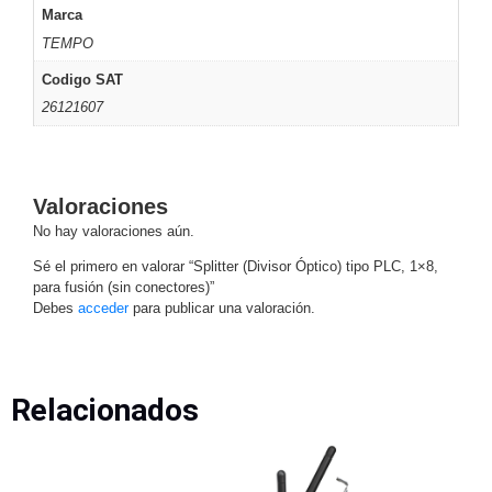
Marca
Alimentación
TEMPO
con
Respaldo
Inyectores
Codigo SAT
PoE
PDU
Plantas
26121607
de
Energía
PoE
de Largo
Valoraciones
Alcance
UPS
No hay valoraciones aún.
- No Break
Kits-
Sé el primero en valorar “Splitter (Divisor Óptico) tipo PLC, 1×8,
Sistemas
para fusión (sin conectores)”
Completos
Debes
acceder
para publicar una valoración.
IP
Megapixel
TurboHD
de 4
Relacionados
Canales
TurboHD
de 8
Canales
Monitores