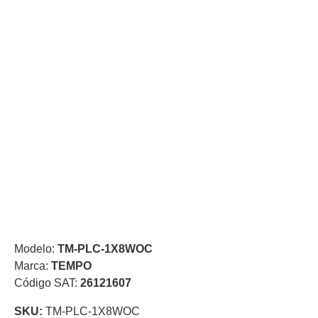
de Acero
para DVR
y
NVR
Gabinetes
para
Cámaras
Iluminadores
IR y de
Luz
y
Blanca
Kits
al
Extensores,
Convertidores
,
Divisores,
HDMI,
Modelo:
TM-PLC-1X8WOC
VGA,
Marca:
TEMPO
DVI
Lentes
Micrófonos
Montajes
Código SAT:
26121607
y Brackets
para
SKU:
TM-PLC-1X8WOC
Cámaras
Partes