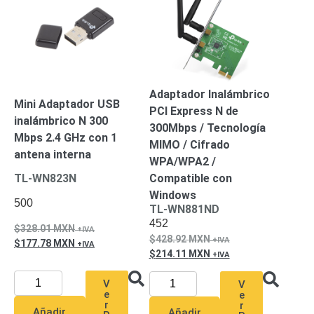
Pantallas
y
Mobiliario
Accesorios
Mobiliario
de
Apoyo
Pantallas
Adaptador Inalámbrico
Mini Adaptador USB
/
PCI Express N de
inalámbrico N 300
Monitores
Videowall
300Mbps / Tecnología
Mbps 2.4 GHz con 1
Seguridad
MIMO / Cifrado
Protección
antena interna
WPA/WPA2 /
Contra
Compatible con
TL-WN823N
Descargas
Windows
Coaxial
Corriente
500
TL-WN881ND
Alterna
Corriente
452
328.01
MXN
Directa
Redes
428.92
MXN
177.78
MXN
Servidores
214.11
MXN
/
Almacenamiento
V
V
Accesorios
Almacenamiento
e
e
r
r
NAS /
Añadir
Añadir