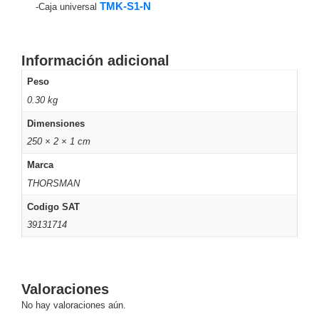
Turret
Especiales
Lente
TMK-S1-N
-Caja universal
Motorizado
Ocultas
-
Pinhole
PTZ
Videograbadoras
Información adicional
Analógicas
Peso
- TurboHD
0.30 kg
TVI / AHD
Dimensiones
/ CVI
Drones,
250 × 2 × 1 cm
Robots e
Marca
Industrial
THORSMAN
Cámaras
Industriales
Codigo SAT
Energía
39131714
Adaptadores
de
Pared
Baterías
Fuentes
de
Valoraciones
Alimentación
Fuentes
No hay valoraciones aún.
de