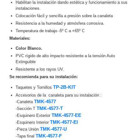
Habilitan la instalación dando estética y funcionamiento a sus
Motorizado
NVRs
instalaciones.
Network
Colocación fácil y sencilla a presión sobre la canaleta
Video
Resistencia a la humedad y atmósfera corrosiva.
Recorders
Ocultas
Temperatura de trabajo -5º C a +65º C
-
Materiales:
Pinhole
Profesionales
Color Blanco.
-
PVC rígido de alto impacto resistente a la tensión Auto
Caja
PTZ
Térmicas
WiFi
Extinguible
/ 4G /
Resistente a los rayos UV.
Inalámbricas
Se recomienda para su instalación
:
Cámaras
TP-2B-KIT
Taquetes y Tornillos
y DVRs
HD
Accesorios de la canaleta para su instalación :
TurboHD
TMK-4577
-Canaleta
/ AHD /
TMK-4577-T
-Sección T
HD-TVI
TMK-4577-EE
-Esquinero Exterior
Ambientes
TMK-4577-EI
-Esquinero Interior
Salinos
Antiexplosión
Bala
Domo
TMK-4577-U
-Pieza Unión
/ Eyeball /
TMK-4577-F
-Tapa final