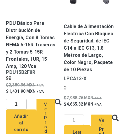
SAN /
eSATA
Discos
Duros
PDU Básico Para
Mecánicos
Cable de Alimentación
Distribución de
(HDD)
Memorias
Eléctrica Con Bloqueo
Energía, Con 8 Tomas
SD /
de Seguridad, de IEC
NEMA 5-15R Traseras
Memorias
C14 a IEC C13, 1.8
y 2 Tomas 5-15R
Micro
Metros de Largo,
Frontales, 1UR, 15
SD
Servidores
Color Negro, Paquete
Amp, 120 Vca
de
de 10 Piezas
PDU15B2F8R
Aplicación
Unidades
99
LPCA13-X
de Estado
2,389.96
MXN
0
Sólido
1,431.90
MXN
(SSD)
7,988.76
MXN
Software
4,665.32
MXN
V
e
VMS y
r
Analíticas
Añadir
P
Ve
EPCOM
r
al
r
o
Cloud
HIKVISION
Honeywell
Wisenet
Pr
carrito
d
Leer
od