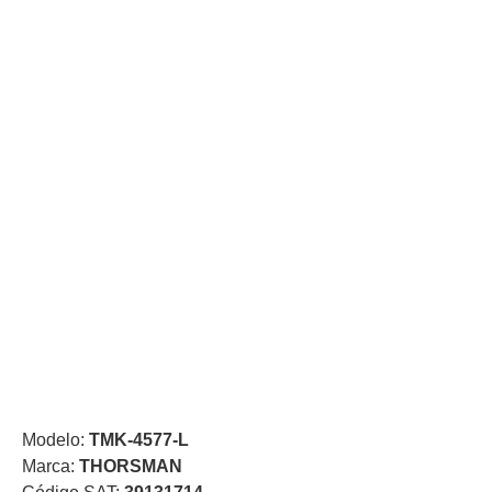
de Acero
para DVR
y
NVR
Gabinetes
para
Cámaras
Iluminadores
IR y de
Luz
y
Blanca
Kits
al
Extensores,
Convertidores
,
Divisores,
HDMI,
VGA,
DVI
Lentes
Micrófonos
Montajes
y Brackets
Modelo:
TMK-4577-L
para
Marca:
THORSMAN
Cámaras
Partes