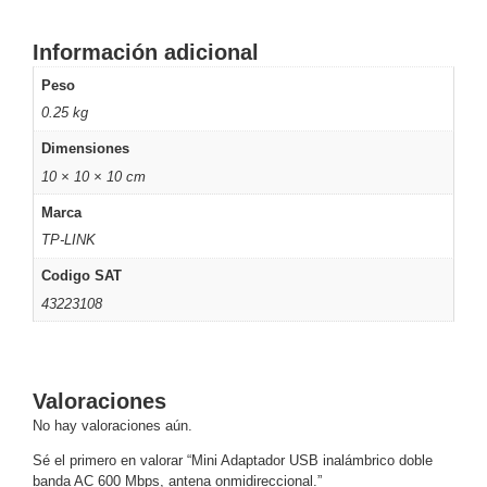
Turret
Especiales
Lente
Motorizado
Ocultas
Información adicional
-
Peso
Pinhole
PTZ
Videograbadoras
Analógicas
0.25 kg
- TurboHD
Dimensiones
TVI / AHD
10 × 10 × 10 cm
/ CVI
Marca
Drones,
Robots e
TP-LINK
Industrial
Codigo SAT
Cámaras
43223108
Industriales
Energía
Adaptadores
de
Valoraciones
Pared
Baterías
Fuentes
No hay valoraciones aún.
de
Alimentación
Fuentes
Sé el primero en valorar “Mini Adaptador USB inalámbrico doble
banda AC 600 Mbps, antena onmidireccional.”
de