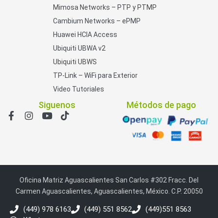
Mimosa Networks – PTP y PTMP
Cambium Networks – ePMP
Huawei HCIA Access
Ubiquiti UBWA v2
Ubiquiti UBWS
TP-Link – WiFi para Exterior
Video Tutoriales
Siguenos
Métodos de pago
Oficina Matriz Aguascalientes San Carlos #302 Fracc. Del
Carmen Aguascalientes, Aguascalientes, México. C.P. 20050
(449) 978 6163
(449) 551 8562
(449)551 8563