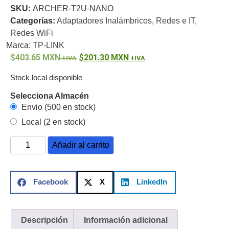
SKU:
ARCHER-T2U-NANO
o
Categorías:
Adaptadores Inalámbricos
,
Redes e IT
,
Refacciones
Probadores
Redes WiFi
de
Marca:
TP-LINK
Video
Transceptores
403.65
MXN
201.30
MXN
de Video
Cables y
Stock local disponible
Conectores
Adaptador
Selecciona Almacén
a
Envio (500 en stock)
RCA
Audio
Local (2 en stock)
y
Video
Cable
Añadir al carrito
Coaxial y
Conectores
Cables
Armados -
Facebook
X
LinkedIn
Coaxial
Categoría
5e
Fibra
Óptica
Para
Descripción
Información adicional
Alimentación