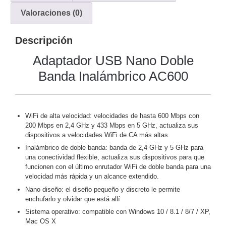
y
Valoraciones (0)
Electricidad
RG59
Tipo
Descripción
CaP
Telefónico
VGA
Adaptador USB Nano Doble
/ DVI /
HDMI
Banda Inalámbrico AC600
Cámaras
IP y NVRs
Ambientes
WiFi de alta velocidad: velocidades de hasta 600 Mbps con
Salinos
200 Mbps en 2,4 GHz y 433 Mbps en 5 GHz, actualiza sus
(Anticorrosión)
Antiexplosión
Bala
Codificadores
dispositivos a velocidades WiFi de CA más altas.
y
Inalámbrico de doble banda: banda de 2,4 GHz y 5 GHz para
Decodificadores
una conectividad flexible, actualiza sus dispositivos para que
de
funcionen con el último enrutador WiFi de doble banda para una
velocidad más rápida y un alcance extendido.
Video
Cubo
Domo
/ Eyeball /
Nano diseño: el diseño pequeño y discreto le permite
enchufarlo y olvidar que está allí
Turret
Fisheye
Sistema operativo: compatible con Windows 10 / 8.1 / 8/7 / XP,
y
Mac OS X
Hemisféricas
Lente