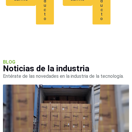
d
d
Wave
XMR
u
u
CEIBAII /
c
c
t
t
KAPOK
o
o
Videograbadoras
Móviles,
Dash
Cams y
Body
Cams
Accesorios
Body
BLOG
Cams
Noticias de la industria
(Portátiles)
Cámaras
Entérate de las novedades en la industria de la tecnología.
Móviles
Dash
Cams
Videoporteros
e
Interfonos
Accesorios
Intercomunicadores
Videoporteros
Analógicos
Videoporteros
IP