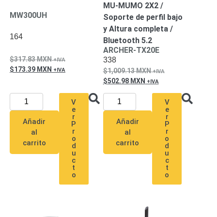
MU-MUMO 2X2 /
Pantallas
MW300UH
y
Soporte de perfil bajo
Mobiliario
y Altura completa /
Accesorios
Mobiliario
164
Bluetooth 5.2
de
ARCHER-TX20E
317.83
MXN
Apoyo
Pantallas
338
173.39
MXN
1,009.13
MXN
/
502.98
MXN
Monitores
Videowall
Seguridad
V
V
Protección
e
e
Contra
r
r
Añadir
Añadir
P
P
Descargas
r
r
al
al
Coaxial
Corriente
o
o
carrito
carrito
d
d
Alterna
Corriente
u
u
Directa
Redes
c
c
t
t
Servidores
o
o
/
Almacenamiento
Accesorios
Almacenamiento
NAS /