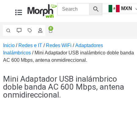
MXN
0
Inicio
/
Redes e IT
/
Redes WiFi
/
Adaptadores
Videovigilancia
Inalámbricos
/ Mini Adaptador USB inalámbrico doble banda
Accesorios
AC 600 Mbps, antena onmidireccional.
Generales
Accesorios
Ethernet y
Mini Adaptador USB inalámbrico
Fibra
Accesorios
doble banda AC 600 Mbps, antena
para
onmidireccional.
Computadora
y
Smartphones
Cajas
de
Interconexión
Controladores
PTZ
Gabinetes