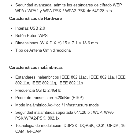
Seguridad avanzada: admite los estándares de cifrado WEP,
Motorizado
NVRs
WPA / WPA2 y WPA-PSK / WPA2-PSK de 64/128 bits
Network
Caracteristicas de Hardware
Video
Interfaz USB 2.0
Recorders
Ocultas
Botón Botón WPS
-
Dimensiones (W X D X H) 15 × 7.1 × 18.6 mm
Pinhole
Profesionales
Tipo de Antena Omnidireccional
-
Caja
PTZ
Térmicas
WiFi
/ 4G /
Caracteristicas inalámbricas
Inalámbricas
Estandares inalámbricos IEEE 802.11ac, IEEE 802.11a, IEEE
Cámaras
802.11n, IEEE 802.11g, IEEE 802.11b
y DVRs
Frecuencia 5GHz 2.4GHz
HD
Poder de transmision <20dBm (EIRP)
TurboHD
/ AHD /
Modo inalámbrico Ad-Hoc / Infrastructure mode
HD-TVI
Seguridad inalámbrica soportada 64/128 bit WEP, WPA-
Ambientes
PSK/WPA2-PSK, 802.1x
Salinos
Antiexplosión
Bala
Domo
Tecnologia de modulacion DBPSK, DQPSK, CCK, OFDM, 16-
QAM, 64-QAM
/ Eyeball /