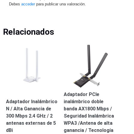
Debes
acceder
para publicar una valoración.
Alimentación
con
Respaldo
Inyectores
PoE
PDU
Plantas
Relacionados
de
Energía
PoE
de Largo
Alcance
UPS
- No Break
Kits-
Sistemas
Completos
IP
Adaptador PCIe
Megapixel
TurboHD
Adaptador Inalámbrico
inalámbrico doble
de 4
N / Alta Ganancia de
banda AX1800 Mbps /
Canales
TurboHD
300 Mbps 2.4 GHz / 2
Seguridad Inalámbrica
de 8
antenas externas de 5
WPA3 /Antena de alta
Canales
dBi
ganancia / Tecnología
Monitores