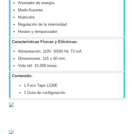
Ahorrador de energía.
Alimentación
Modo Ausente.
con
Multicolor.
Respaldo
Inyectores
Regulación de la internsidad.
PoE
PDU
Plantas
Horario y temporizador.
de
Características Físicas y Eléctricas:
Energía
PoE
de Largo
Alimentación: 110V. 50/60 Hz 73 mA
Alcance
UPS
Dimensiones: 115 x 60 mm.
- No Break
Vida útil: 15,000 horas.
Kits-
Contenido:
Sistemas
Completos
1 Foco Tapo L530E
IP
1 Guía de configuración
Megapixel
TurboHD
de 4
Canales
TurboHD
de 8
Canales
Monitores