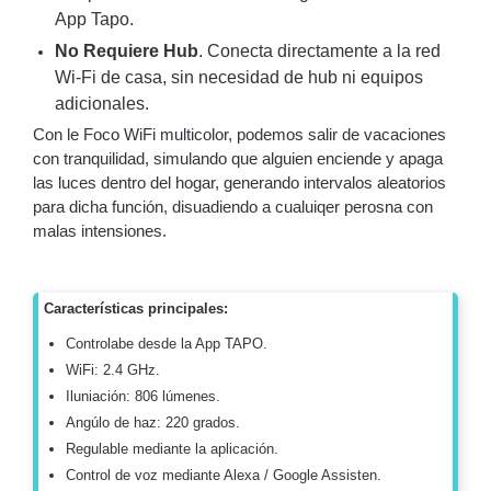
Turret
Especiales
Lente
App Tapo.
Motorizado
Ocultas
No Requiere Hub
. Conecta directamente a la red
-
Wi-Fi de casa, sin necesidad de hub ni equipos
Pinhole
PTZ
Videograbadoras
adicionales.
Analógicas
Con le Foco WiFi multicolor, podemos salir de vacaciones
- TurboHD
con tranquilidad, simulando que alguien enciende y apaga
TVI / AHD
las luces dentro del hogar, generando intervalos aleatorios
/ CVI
para dicha función, disuadiendo a cualuiqer perosna con
Drones,
malas intensiones.
Robots e
Industrial
Cámaras
Características principales:
Industriales
Energía
Controlabe desde la App TAPO.
Adaptadores
WiFi: 2.4 GHz.
de
Iluniación: 806 lúmenes.
Pared
Baterías
Fuentes
Angúlo de haz: 220 grados.
de
Regulable mediante la aplicación.
Alimentación
Fuentes
Control de voz mediante Alexa / Google Assisten.
de