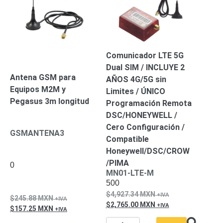
Wave
XMR
CEIBAII /
KAPOK
Videograbadoras
Móviles,
Comunicador LTE 5G
Dash
Dual SIM / INCLUYE 2
Cams y
Antena GSM para
Body
AÑOS 4G/5G sin
Cams
Equipos M2M y
Limites / ÚNICO
Accesorios
Body
Pegasus 3m longitud
Programación Remota
Cams
DSC/HONEYWELL /
(Portátiles)
Cámaras
Cero Configuración /
GSMANTENA3
Móviles
Dash
Compatible
Cams
Honeywell/DSC/CROW
Videoporteros
/PIMA
0
e
MN01-LTE-M
Interfonos
500
Accesorios
Intercomunicadores
Videoporteros
4,927.34
MXN
245.88
MXN
Analógicos
Videoporteros
2,765.00
MXN
157.25
MXN
IP