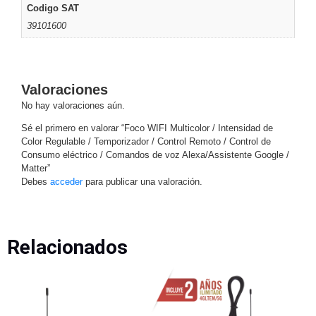
SAN /
Codigo SAT
eSATA
Discos
39101600
Duros
Mecánicos
(HDD)
Memorias
Valoraciones
SD /
No hay valoraciones aún.
Memorias
Micro
Sé el primero en valorar “Foco WIFI Multicolor / Intensidad de
Color Regulable / Temporizador / Control Remoto / Control de
SD
Servidores
Consumo eléctrico / Comandos de voz Alexa/Assistente Google /
de
Matter”
Aplicación
Unidades
Debes
acceder
para publicar una valoración.
de Estado
Sólido
(SSD)
Relacionados
Software
VMS y
Analíticas
EPCOM
Cloud
HIKVISION
Honeywell
Wisenet