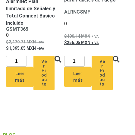
Alarmnet Plan
Ilimitado de Señales y
ALRNGSMF
Total Connect Basico
Incluido
0
GSMT365
0
400.14
MXN
2,179.71
MXN
256.05
MXN
1,395.05
MXN
Ve
Ve
r
r
Pr
Pr
Leer
Leer
od
od
uc
uc
más
más
to
to