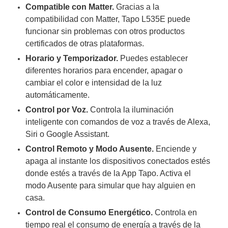
Compatible con Matter.
Gracias a la
Motorizado
NVRs
compatibilidad con Matter, Tapo L535E puede
Network
funcionar sin problemas con otros productos
Video
certificados de otras plataformas.
Recorders
Ocultas
Horario y Temporizador.
Puedes establecer
-
diferentes horarios para encender, apagar o
Pinhole
Profesionales
cambiar el color e intensidad de la luz
-
automáticamente.
Caja
PTZ
Térmicas
WiFi
Control por Voz.
Controla la iluminación
/ 4G /
inteligente con comandos de voz a través de Alexa,
Inalámbricas
Cámaras
Siri o Google Assistant.
y DVRs
Control Remoto y Modo Ausente.
Enciende y
HD
apaga al instante los dispositivos conectados estés
TurboHD
donde estés a través de la App Tapo. Activa el
/ AHD /
HD-TVI
modo Ausente para simular que hay alguien en
Ambientes
casa.
Salinos
Antiexplosión
Bala
Domo
Control de Consumo Energético.
Controla en
/ Eyeball /
tiempo real el consumo de energía a través de la