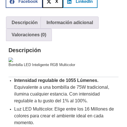
Facebook
X
LinkedIn
y
Electricidad
RG59
Tipo
Descripción
Información adicional
CaP
Telefónico
VGA
/ DVI /
Valoraciones (0)
HDMI
Cámaras
Descripción
IP y NVRs
Ambientes
Bombilla LED Inteligente RGB Multicolor
Salinos
(Anticorrosión)
Antiexplosión
Bala
Codificadores
y
Intensidad regulable de 1055 Lúmenes.
Decodificadores
Equivalente a una bombilla de 75W tradicional,
de
ilumina cualquier estancia. Con intensidad
Video
Cubo
Domo
regulable a tu gusto del 1% al 100%.
/ Eyeball /
Luz LED Multicolor. Elige entre los 16 Millones de
Turret
Fisheye
colores para crear el ambiente ideal en cada
y
momento.
Hemisféricas
Lente