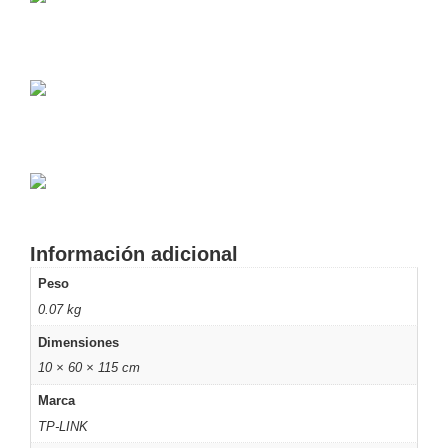
Pantallas
y
Mobiliario
Accesorios
Mobiliario
de
Apoyo
Pantallas
/
Monitores
Videowall
Seguridad
Protección
Contra
Información adicional
Descargas
Coaxial
Corriente
Peso
Alterna
Corriente
0.07 kg
Directa
Redes
Dimensiones
Servidores
10 × 60 × 115 cm
/
Almacenamiento
Marca
Accesorios
Almacenamiento
TP-LINK
NAS /