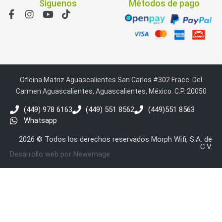
Siguenos
Métodos de pago
Oficina Matriz Aguascalientes San Carlos #302 Fracc. Del
Carmen Aguascalientes, Aguascalientes, México. C.P. 20050
(449) 978 6163
(449) 551 8562
(449)551 8563
Whatsapp
2026 © Todos los derechos reservados Morph Wifi, S.A. de
C.V.
Desarrollo web por Newemage