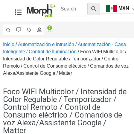
MXN
0
Inicio
/
Automatización e Intrusión
/
Automatización - Casa
Videovigilancia
Inteligente
/
Control de Iluminación
/ Foco WIFI Multicolor /
Accesorios
Intensidad de Color Regulable / Temporizador / Control
Generales
Remoto / Control de Consumo eléctrico / Comandos de voz
Accesorios
Alexa/Assistente Google / Matter
Ethernet y
Fibra
Accesorios
para
Foco WIFI Multicolor / Intensidad de
Computadora
Color Regulable / Temporizador /
y
Control Remoto / Control de
Smartphones
Cajas
Consumo eléctrico / Comandos de
de
voz Alexa/Assistente Google /
Interconexión
Controladores
Matter
PTZ
Gabinetes