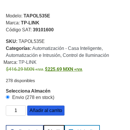
o
Refacciones
Probadores
Modelo:
TAPOL535E
de
Marca:
TP-LINK
Video
Transceptores
Código SAT:
39101600
de Video
Cables y
SKU:
TAPOL535E
Conectores
Categorías:
Automatización - Casa Inteligente
,
Adaptador
Automatización e Intrusión
,
Control de Iluminación
a
Marca:
TP-LINK
RCA
Audio
416.29
MXN
225.69
MXN
y
278 disponibles
Video
Cable
Coaxial y
Selecciona Almacén
Conectores
Cables
Envio (278 en stock)
Armados -
Coaxial
Categoría
Añadir al carrito
5e
Fibra
Óptica
Para
Alimentación