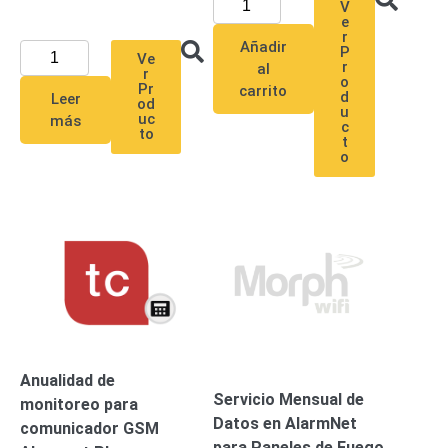
V
e
r
Añadir
P
Ve
r
al
r
o
Pr
carrito
d
Leer
od
u
uc
más
c
to
t
o
Anualidad de
Servicio Mensual de
monitoreo para
Datos en AlarmNet
comunicador GSM
para Paneles de Fuego