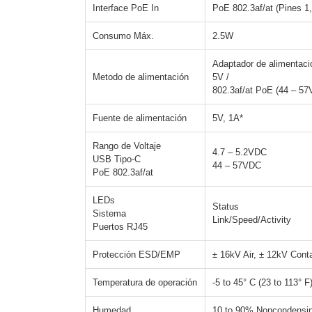
Interface PoE In
PoE 802.3af/at (Pines 1, 
Consumo Máx.
2.5W
Adaptador de alimentaci
Metodo de alimentación
5V /
802.3af/at PoE (44 – 57
Fuente de alimentación
5V, 1A*
Rango de Voltaje
4.7 – 5.2VDC
USB Tipo-C
44 – 57VDC
PoE 802.3af/at
LEDs
Status
Sistema
Link/Speed/Activity
Puertos RJ45
Protección ESD/EMP
± 16kV Air, ± 12kV Cont
Temperatura de operación
-5 to 45° C (23 to 113° F
Humedad
10 to 90% Noncondensi