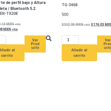
te de perfil bajo y Altura
TG-3468
eta / Bluetooth 5.2
ER-TX20E
500
9.13
MXN
332.05
MXN
176.03
MX
98
MXN
Ver
Ver
Pro
Prod
uct
ucto
Añadir al
Añadir al
carrito
carrito