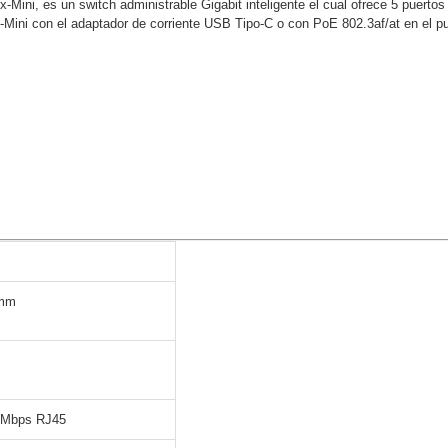
ini, es un switch administrable Gigabit inteligente el cual ofrece 5 puerto
-Mini con el adaptador de corriente USB Tipo-C o con PoE 802.3af/at en el pu
ywell
Wisenet Wave
XMR CEIBAII / KAPOK
ash Cams y Body Cams
es)
Cámaras Móviles
Dash Cams
Videoporteros Analógicos
Videoporteros IP
 mm
0 Mbps RJ45