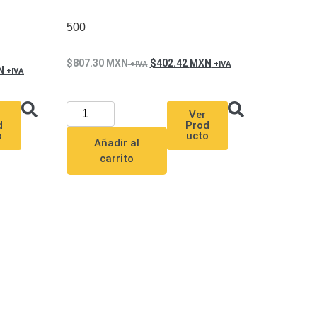
500
807.30
MXN
402.42
MXN
N
Ver
Prod
d
ucto
o
Añadir al
carrito