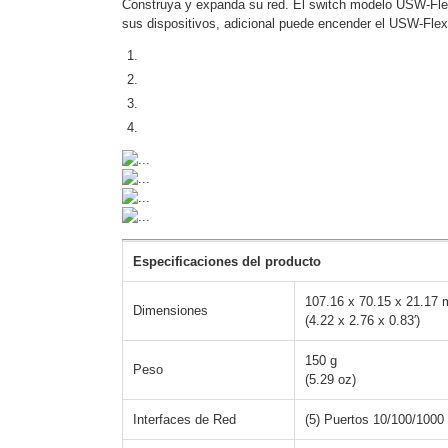
Construya y expanda su red. El switch modelo USW-Flex-M
Software VMS y Analíticas
sus dispositivos, adicional puede encender el USW-Flex
EPCOM Cloud
HIKVISION
Hone
Videograbadoras Móviles, D
Accesorios
Body Cams (Portátil
Videoporteros e Interfonos
Accesorios
Intercomunicadores
Previous
Next
Especificaciones del producto
107.16 x 70.15 x 21.17
Dimensiones
(4.22 x 2.76 x 0.83′)
150 g
Peso
(5.29 oz)
Interfaces de Red
(5) Puertos 10/100/100