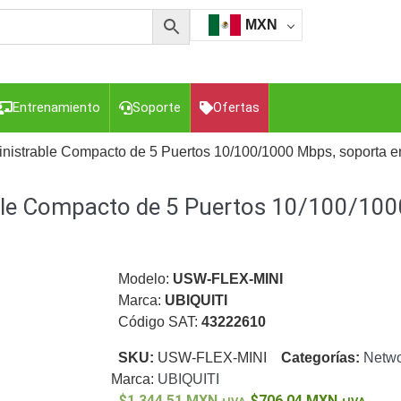
MXN
Entrenamiento
Soporte
Ofertas
inistrable Compacto de 5 Puertos 10/100/1000 Mbps, soporta e
ble Compacto de 5 Puertos 10/100/100
esorios para Computadora y Smartphones
Cajas de
Z
Gabinetes de Acero para DVR y NVR
Gabinetes para
Luz Blanca
Kits Extensores, Convertidores , Divisores, HDMI,
tajes y Brackets para Cámaras
Partes o
Modelo:
USW-FLEX-MINI
eo
Transceptores de Video
Marca:
UBIQUITI
Código SAT:
43222610
o
Cable Coaxial y Conectores
Cables Armados -
ca
Para Alimentación y Electricidad
RG59 Tipo
SKU:
USW-FLEX-MINI
Categorías:
Netwo
I
Marca:
UBIQUITI
1,344.51
MXN
706.04
MXN