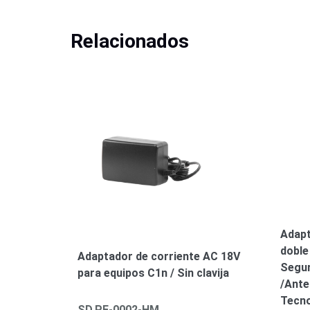
Relacionados
Adapt
doble
Adaptador de corriente AC 18V
Segur
para equipos C1n / Sin clavija
/Ante
Tecn
SD.PE-0002-HM