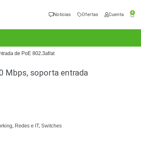
0
Noticias
Ofertas
Cuenta
ntrada de PoE 802.3af/at
0 Mbps, soporta entrada
rking
,
Redes e IT
,
Switches