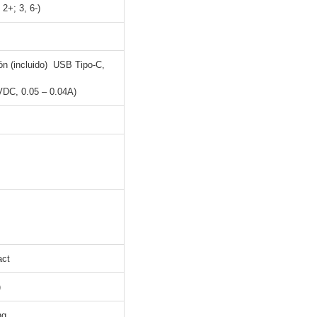
2+; 3, 6-)
ón (incluido) USB Tipo-C,
VDC, 0.05 – 0.04A)
act
)
ng