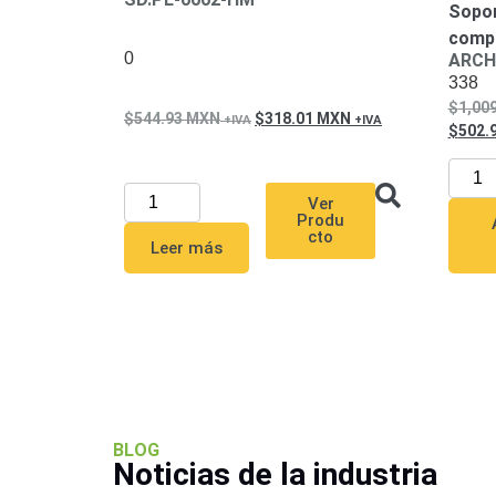
Sopor
compl
0
ARCH
338
1,00
544.93
MXN
318.01
MXN
502.
Ver
Produ
cto
Leer más
BLOG
Noticias de la industria