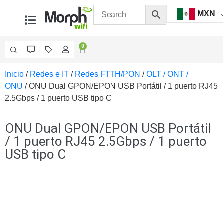
MXN
0
Inicio
/
Redes e IT
/
Redes FTTH/PON
/
OLT / ONT /
Videovigilancia
ONU
/ ONU Dual GPON/EPON USB Portátil / 1 puerto RJ45
Accesorios
2.5Gbps / 1 puerto USB tipo C
Generales
Accesorios
Ethernet y
ONU Dual GPON/EPON USB Portátil
Fibra
Accesorios
/ 1 puerto RJ45 2.5Gbps / 1 puerto
para
USB tipo C
Computadora
y
Smartphones
Cajas
de
Interconexión
Controladores
PTZ
Gabinetes