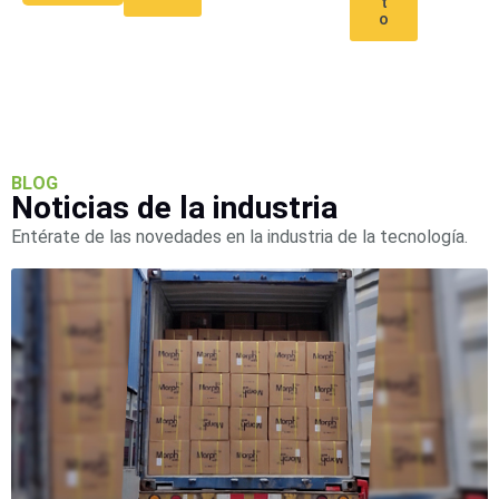
t
SAN /
o
eSATA
Discos
Duros
Mecánicos
(HDD)
Memorias
SD /
Memorias
BLOG
Noticias de la industria
Micro
SD
Servidores
Entérate de las novedades en la industria de la tecnología.
de
Aplicación
Unidades
de Estado
Sólido
(SSD)
Software
VMS y
Analíticas
EPCOM
Cloud
HIKVISION
Honeywell
Wisenet