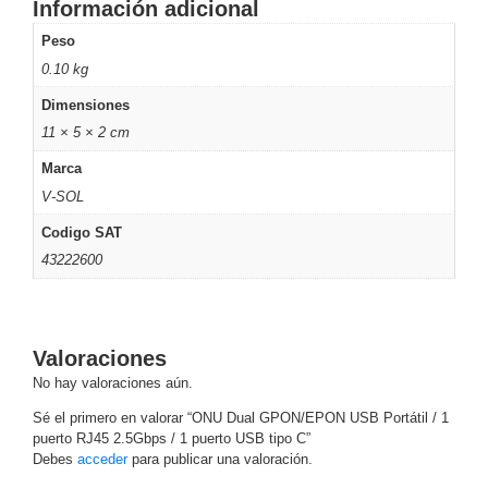
Información adicional
Motorizado
NVRs
Peso
Network
0.10 kg
Video
Recorders
Ocultas
Dimensiones
-
11 × 5 × 2 cm
Pinhole
Profesionales
Marca
-
V-SOL
Caja
PTZ
Térmicas
WiFi
Codigo SAT
/ 4G /
Inalámbricas
43222600
Cámaras
y DVRs
HD
TurboHD
Valoraciones
/ AHD /
No hay valoraciones aún.
HD-TVI
Ambientes
Sé el primero en valorar “ONU Dual GPON/EPON USB Portátil / 1
puerto RJ45 2.5Gbps / 1 puerto USB tipo C”
Salinos
Antiexplosión
Bala
Domo
Debes
acceder
para publicar una valoración.
/ Eyeball /