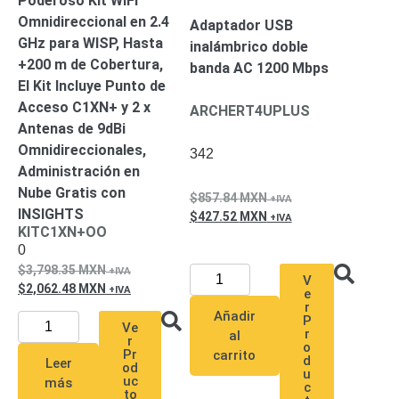
Poderoso Kit WiFi
Pantallas
Omnidireccional en 2.4
Adaptador USB
y
GHz para WISP, Hasta
inalámbrico doble
Mobiliario
+200 m de Cobertura,
banda AC 1200 Mbps
Accesorios
Mobiliario
El Kit Incluye Punto de
de
Acceso C1XN+ y 2 x
ARCHERT4UPLUS
Apoyo
Pantallas
Antenas de 9dBi
/
Omnidireccionales,
Monitores
Videowall
342
Administración en
Seguridad
Nube Gratis con
Protección
857.84
MXN
Contra
INSIGHTS
427.52
MXN
Descargas
KITC1XN+OO
Coaxial
Corriente
0
Alterna
Corriente
3,798.35
MXN
V
2,062.48
MXN
Directa
Redes
e
r
Servidores
Añadir
P
Ve
/
r
al
r
Almacenamiento
o
Pr
carrito
d
Leer
Accesorios
Almacenamiento
od
u
uc
más
c
NAS /
to