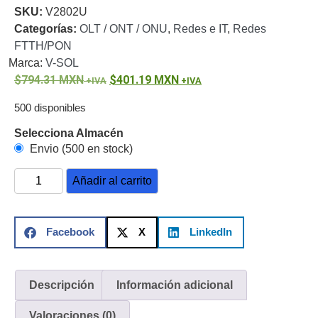
SKU:
V2802U
o
Categorías:
OLT / ONT / ONU
,
Redes e IT
,
Redes
Refacciones
Probadores
FTTH/PON
de
Marca:
V-SOL
Video
Transceptores
794.31
MXN
401.19
MXN
de Video
Cables y
500 disponibles
Conectores
Adaptador
Selecciona Almacén
a
Envio (500 en stock)
RCA
Audio
Añadir al carrito
y
Video
Cable
Coaxial y
Facebook
X
LinkedIn
Conectores
Cables
Armados -
Coaxial
Categoría
5e
Fibra
Descripción
Información adicional
Óptica
Para
Valoraciones (0)
Alimentación