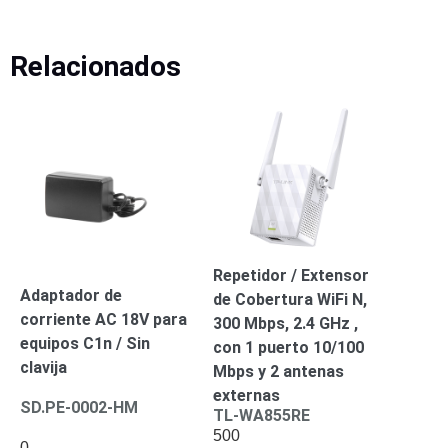
Turret
Especiales
Lente
Motorizado
Ocultas
-
Relacionados
Pinhole
PTZ
Videograbadoras
Analógicas
- TurboHD
TVI / AHD
/ CVI
Drones,
Robots e
Industrial
Cámaras
Repetidor / Extensor
Industriales
Adaptador de
de Cobertura WiFi N,
Energía
corriente AC 18V para
300 Mbps, 2.4 GHz ,
Adaptadores
equipos C1n / Sin
con 1 puerto 10/100
de
clavija
Mbps y 2 antenas
Pared
Baterías
Fuentes
externas
de
SD.PE-0002-HM
TL-WA855RE
Alimentación
Fuentes
500
de
0