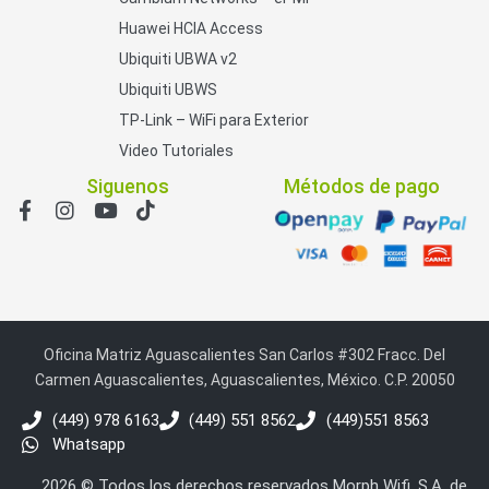
Huawei HCIA Access
Ubiquiti UBWA v2
Ubiquiti UBWS
TP-Link – WiFi para Exterior
Video Tutoriales
Siguenos
Métodos de pago
Oficina Matriz Aguascalientes San Carlos #302 Fracc. Del
Carmen Aguascalientes, Aguascalientes, México. C.P. 20050
(449) 978 6163
(449) 551 8562
(449)551 8563
Whatsapp
2026 © Todos los derechos reservados Morph Wifi, S.A. de