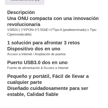
y
Electricidad
RG59
Descripción
Tipo
Una ONU compacta con una innovación
CaP
Telefónico
VGA
revolucionaria
/ DVI /
V2802U | 1*XPON+1*2.5GbE+1*Tipo-A (predeterminado) o Tipo-
C(personalizable)
HDMI
Cámaras
1 solución para afrontar 3 retos
IP y NVRs
Dispositivo dos en uno
Ambientes
Acceso a Internet / Ampliación de puertos
Salinos
(Anticorrosión)
Antiexplosión
Bala
Codificadores
Puerto USB3.0 dos en uno
y
Fuente de alimentación & Acceso a Internet
Decodificadores
Pequeño y portátil, Fácil de llevar a
de
cualquier parte
Video
Cubo
Domo
Diseñado cuidadosamente para ser
/ Eyeball /
estable, Calidad fiable
Turret
Fisheye
y
Hemisféricas
Lente