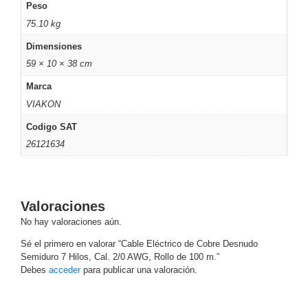
-
Peso
Pinhole
PTZ
Videograbadoras
75.10 kg
Analógicas
Dimensiones
- TurboHD
59 × 10 × 38 cm
TVI / AHD
Marca
/ CVI
Drones,
VIAKON
Robots e
Codigo SAT
Industrial
26121634
Cámaras
Industriales
Energía
Adaptadores
Valoraciones
de
No hay valoraciones aún.
Pared
Baterías
Fuentes
de
Sé el primero en valorar “Cable Eléctrico de Cobre Desnudo
Semiduro 7 Hilos, Cal. 2/0 AWG, Rollo de 100 m.”
Alimentación
Fuentes
Debes
acceder
para publicar una valoración.
de
Alimentación
con