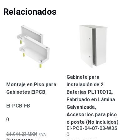
Respaldo
Inyectores
Relacionados
PoE
PDU
Plantas
de
Energía
PoE
de Largo
Alcance
UPS
- No Break
Kits-
Sistemas
Completos
Gabinete para
IP
Montaje en Piso para
instalación de 2
Megapixel
TurboHD
Gabinetes EIPCB.
Baterías PL110D12,
de 4
Fabricado en Lámina
Canales
TurboHD
EI-PCB-FB
Galvanizada,
de 8
Accesorios para piso
Canales
0
o poste (No incluidos)
Monitores
EI-PCB-04-07-03-W3S
Pantallas
1,044.23
MXN
0
y