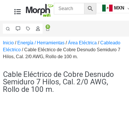
MXN
0
Inicio
/
Energía / Herramientas
/
Área Eléctrica
/
Cableado
Videovigilancia
Eléctrico
/ Cable Eléctrico de Cobre Desnudo Semiduro 7
Accesorios
Hilos, Cal. 2/0 AWG, Rollo de 100 m.
Generales
Accesorios
Ethernet y
Cable Eléctrico de Cobre Desnudo
Fibra
Accesorios
Semiduro 7 Hilos, Cal. 2/0 AWG,
para
Rollo de 100 m.
Computadora
y
Smartphones
Cajas
de
Interconexión
Controladores
PTZ
Gabinetes