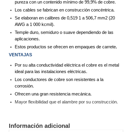
pureza con un contenido mínimo de 99,9% de cobre.
Motorizado
NVRs
Los cables se fabrican en construcción concéntrica.
Network
Se elaboran en calibres de 0,519 1 a 506,7 mm2 (20
Video
AWG a 1 000 kcmil).
Recorders
Profesionales
Temple duro, semiduro o suave dependiendo de las
-
aplicaciones.
Caja
PTZ
Térmicas
WiFi
Estos productos se ofrecen en empaques de carrete
.
/ 4G /
VENTAJAS
Inalámbricas
Cámaras
Por su alta conductividad eléctrica el cobre es el metal
y DVRs
ideal para las instalaciones eléctricas.
HD
Los conductores de cobre son resistentes a la
TurboHD
corrosión.
/ AHD /
HD-TVI
Ofrecen una gran resistencia mecánica.
Ambientes
Mayor flexibilidad que el alambre por su construcción.
Salinos
Antiexplosión
Bala
Domo
/ Eyeball /
Turret
Especiales
Lente
Información adicional
Motorizado
Ocultas