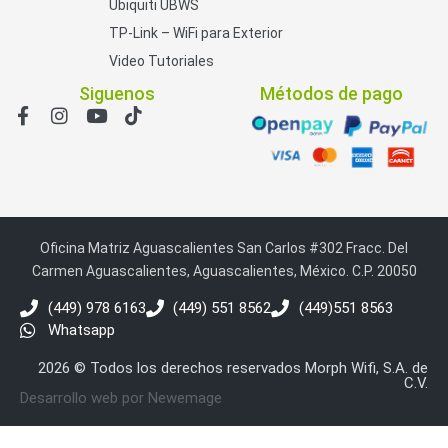
Ubiquiti UBWS
TP-Link – WiFi para Exterior
Video Tutoriales
Siguenos
Métodos de pago
Oficina Matriz Aguascalientes San Carlos #302 Fracc. Del
Carmen Aguascalientes, Aguascalientes, México. C.P. 20050
(449) 978 6163
(449) 551 8562
(449)551 8563
Whatsapp
2026 © Todos los derechos reservados Morph Wifi, S.A. de
C.V.
Desarrollo web por Newemage