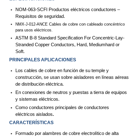
y
NOM-063-SCFI Productos eléctricos conductores –
Electricidad
RG59
Requisitos de seguridad.
Tipo
NMX-J-012-ANCE Cables de cobre con cableado concéntrico
CaP
Telefónico
VGA
para usos eléctricos.
/ DVI /
ASTM B-8 Standard Specification For Concentric-Lay-
HDMI
Stranded Copper Conductors, Hard, Mediumhard
or
Cámaras
Soft.
IP y NVRs
PRINCIPALES APLICACIONES
Ambientes
Los cables de cobre en función de su temple y
Salinos
construcción, se usan sobre aisladores en líneas aéreas
(Anticorrosión)
Antiexplosión
Bala
Codificadores
de
distribución eléctrica.
y
En conexiones de neutros y puestas a tierra de equipos
Decodificadores
y sistemas eléctricos.
de
Como conductores principales de conductores
Video
Cubo
Domo
eléctricos aislados
.
/ Eyeball /
CARACTERÍSTICAS
Turret
Fisheye
y
Formado por alambres de cobre electrolítico de alta
Hemisféricas
Lente