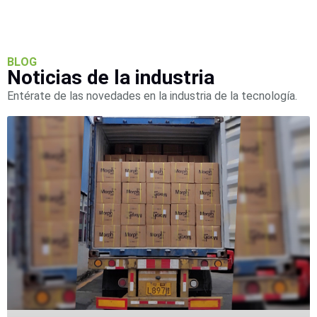
Accesorios
Body
Cams
(Portátiles)
Cámaras
Móviles
Dash
BLOG
Noticias de la industria
Cams
Videoporteros
Entérate de las novedades en la industria de la tecnología.
e
Interfonos
Accesorios
Intercomunicadores
Videoporteros
Analógicos
Videoporteros
IP