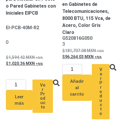
SD /
en Gabinetes de
o Pared Gabinetes con
Memorias
Telecomunicaciones,
Iniciales EIPCB
Micro
8000 BTU, 115 Vca, de
SD
Servidores
Acero, Color Gris
EI-PCB-40M-R2
de
Claro
G520816G050
Aplicación
Unidades
0
3
de Estado
181,707.08
MXN
Sólido
96,264.03
MXN
1,594.42
MXN
(SSD)
1,020.36
MXN
Software
V
VMS y
e
Analíticas
r
Añadir
P
EPCOM
Ve
r
al
r
Cloud
HIKVISION
o
Pr
carrito
d
Leer
Videograbadoras
od
u
uc
más
Móviles,
c
to
t
Dash
o
Cams y
Body
Cams