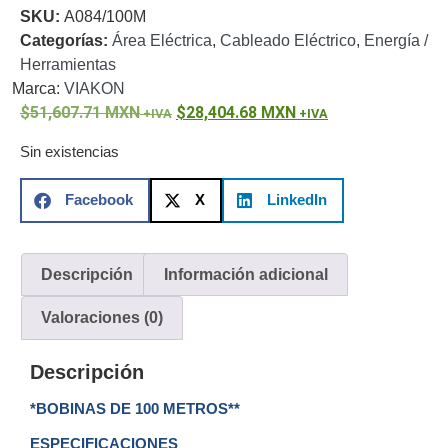
SKU:
A084/100M
o
Categorías:
Área Eléctrica
,
Cableado Eléctrico
,
Energía /
Refacciones
Probadores
Herramientas
de
Marca:
VIAKON
Video
Transceptores
51,607.71
MXN
28,404.68
MXN
de Video
Cables y
Sin existencias
Conectores
Adaptador
Facebook
X
LinkedIn
a
RCA
Audio
y
Descripción
Información adicional
Video
Cable
Coaxial y
Valoraciones (0)
Conectores
Cables
Armados -
Descripción
Coaxial
Categoría
5e
Fibra
*BOBINAS DE 100 METROS**
Óptica
Para
ESPECIFICACIONES
Alimentación