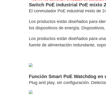
Software VMS y Analíticas
Switch PoE industrial PoE mixto 
EPCOM Cloud
HIKVISION
Hone
El conmutador PoE industrial mixto de 
Videograbadoras Móviles, D
Accesorios
Body Cams (Portátil
Los productos están diseñados para ident
Videoporteros e Interfonos
los dispositivos de energía. Dispositivos
Accesorios
Intercomunicadores
Los productos están diseñados para una i
fuente de alimentación redundante, sopor
Función Smart PoE Watchdog en 
Plug and play, sin configuración. Detecta