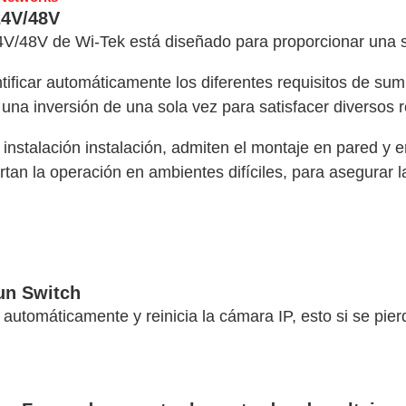
24V/48V
ywell
Wisenet Wave
XMR CEIBAII / KAPOK
24V/48V de Wi-Tek está diseñado para proporcionar una 
ash Cams y Body Cams
es)
Cámaras Móviles
Dash Cams
ificar automáticamente los diferentes requisitos de sum
, una inversión de una sola vez para satisfacer diversos 
Videoporteros Analógicos
Videoporteros IP
nstalación instalación, admiten el montaje en pared y en
tan la operación en ambientes difíciles, para asegurar l
un Switch
 automáticamente y reinicia la cámara IP, esto si se pie