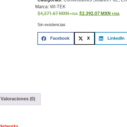
ón)
Antiexplosión
Bala
Codificadores y Decodificadores de
Marca:
WI-TEK
ret
Fisheye y Hemisféricas
Lente Motorizado
NVRs Network
4,271.67
MXN
2,392.07
MXN
ole
Profesionales - Caja
PTZ
Térmicas
WiFi / 4G / Inalámbricas
/ AHD / HD-TVI
Sin existencias
n
Bala
Domo / Eyeball / Turret
Especiales
Lente
Z
Videograbadoras Analógicas - TurboHD TVI / AHD / CVI
Facebook
X
LinkedIn
Fuentes de Alimentación
Fuentes de Alimentación con
lantas de Energía
PoE de Largo Alcance
UPS - No Break
ales
TurboHD de 8 Canales
rio
Pantallas / Monitores
Videowall Seguridad
Valoraciones (0)
te Directa
Redes
S / SAN / eSATA
Discos Duros Mecánicos (HDD)
Memorias
ores de Aplicación
Unidades de Estado Sólido (SSD)
Networks