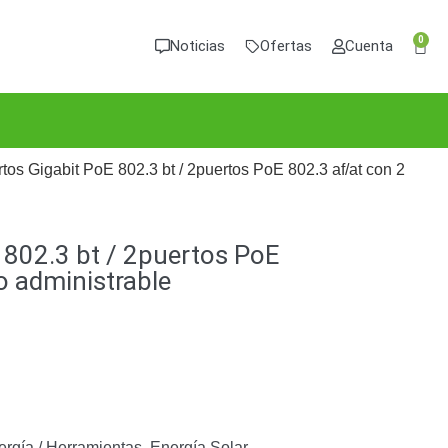
0
Noticias
Ofertas
Cuenta
tos Gigabit PoE 802.3 bt / 2puertos PoE 802.3 af/at con 2
 802.3 bt / 2puertos PoE
o administrable
rgía / Herramientas
,
Energía Solar