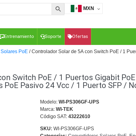
MXN
Entrenamiento
Soporte
Ofertas
 Solares PoE
/ Controlador Solar de 5A con Switch PoE / 1 Puer
esorios para Computadora y Smartphones
Cajas de
con Switch PoE / 1 Puertos Gigabit PoE
Z
Gabinetes de Acero para DVR y NVR
Gabinetes para
Luz Blanca
Kits Extensores, Convertidores , Divisores, HDMI,
s PoE Pasivo 24 Vcc / 1 Puerto SFP / N
tajes y Brackets para Cámaras
Partes o
eo
Transceptores de Video
Modelo:
WI-PS306GF-UPS
Marca:
WI-TEK
o
Cable Coaxial y Conectores
Cables Armados -
Código SAT:
43222610
ca
Para Alimentación y Electricidad
RG59 Tipo
I
SKU:
WI-PS306GF-UPS
Categorías:
Convertidores Solares PoE
,
Ene