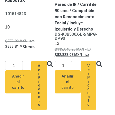
K3B501SX
Pares de IR / Carril de
90 cms / Compatible
101514823
con Reconocimiento
Facial / Incluye
10
Izquierdo y Derecho
DS-K3B530X-LR/MPG-
DP90
772.02
MXN
13
555.81
MXN
115,040.25
MXN
82,828.98
MXN
V
V
e
e
r
r
Añadir
Añadir
P
P
r
r
al
al
o
o
carrito
carrito
d
d
u
u
c
c
t
t
o
o