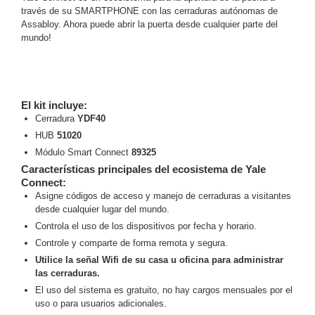
través de su SMARTPHONE con las cerraduras autónomas de
y
Assabloy. Ahora puede abrir la puerta desde cualquier parte del
Electricidad
RG59
mundo!
Tipo
CaP
Telefónico
VGA
/ DVI /
HDMI
El kit incluye:
Cámaras
Cerradura
YDF40
IP y NVRs
HUB
51020
Ambientes
Módulo Smart Connect
89325
Salinos
Características principales del ecosistema de Yale
(Anticorrosión)
Antiexplosión
Bala
Codificadores
Connect:
Asigne códigos de acceso y manejo de cerraduras a visitantes
y
desde cualquier lugar del mundo.
Decodificadores
Controla el uso de los dispositivos por fecha y horario.
de
Controle y comparte de forma remota y segura.
Video
Cubo
Domo
Utilice la señal Wifi de su casa u oficina para administrar
/ Eyeball /
las cerraduras.
Turret
Fisheye
El uso del sistema es gratuito, no hay cargos mensuales por el
y
uso o para usuarios adicionales.
Hemisféricas
Lente