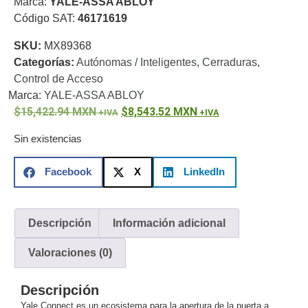
Marca:
YALE-ASSA ABLOY
o
Código SAT:
46171619
Refacciones
Probadores
SKU:
MX89368
de
Categorías:
Autónomas / Inteligentes
,
Cerraduras
,
Video
Transceptores
Control de Acceso
de Video
Marca:
YALE-ASSA ABLOY
Cables y
15,422.94
Conectores
MXN
8,543.52
MXN
Adaptador
Sin existencias
a
RCA
Audio
Facebook
X
LinkedIn
y
Video
Cable
Coaxial y
Descripción
Información adicional
Conectores
Cables
Armados -
Valoraciones (0)
Coaxial
Categoría
5e
Fibra
Descripción
Óptica
Para
Yale Connect es un ecosistema para la apertura de la puerta a
Alimentación