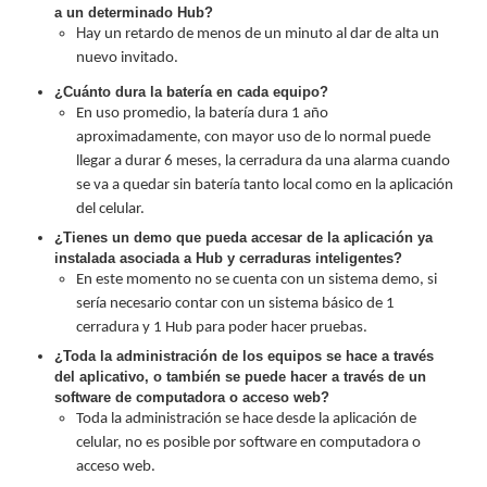
a un determinado Hub?
Alimentación
H
ay un retardo de menos de un minuto al dar de alta un
con
nuevo invitado.
Respaldo
Inyectores
¿Cuánto dura la batería en cada equipo?
PoE
PDU
Plantas
En uso promedio, la batería dura 1 año
de
aproximadamente, con mayor uso de lo normal puede
Energía
PoE
llegar a durar 6 meses, la cerradura da una alarma cuando
de Largo
se va a quedar sin batería tanto local como en la aplicación
Alcance
UPS
del celular.
- No Break
¿Tienes un demo que pueda accesar de la aplicación ya
Kits-
instalada asociada a Hub y cerraduras inteligentes?
Sistemas
En este momento no se cuenta con un sistema demo, si
Completos
sería necesario contar con un sistema básico de 1
IP
cerradura y 1 Hub para poder hacer pruebas.
Megapixel
TurboHD
¿Toda la administración de los equipos se hace a través
del aplicativo, o también se puede hacer a través de un
de 4
software de computadora o acceso web?
Canales
TurboHD
Toda la administración se hace desde la aplicación de
de 8
celular, no es posible por software en computadora o
Canales
acceso web.
Monitores