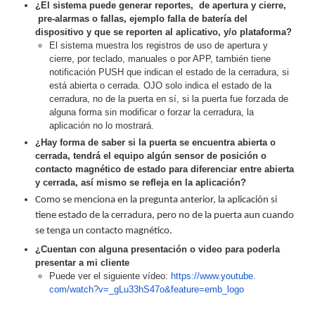
¿El sistema puede generar reportes, de apertura y cierre,
Pantallas
pre-alarmas o fallas, ejemplo falla de batería del
y
dispositivo y que se reporten al aplicativo, y/o plataforma?
Mobiliario
El sistema muestra los registros de uso de apertura y
Accesorios
Mobiliario
cierre, por teclado, manuales o por APP, también tiene
de
notificación PUSH que indican el estado de la cerradura, si
está abierta o cerrada. OJO solo indica el estado de la
Apoyo
Pantallas
cerradura, no de la puerta en sí, si la puerta fue forzada de
/
alguna forma sin modificar o forzar la cerradura, la
Monitores
Videowall
aplicación no lo mostrará.
Seguridad
¿Hay forma de saber si la puerta se encuentra abierta o
Protección
cerrada, tendrá el equipo algún sensor de posición o
Contra
contacto magnético de estado para diferenciar entre abierta
Descargas
y cerrada, así mismo se refleja en la aplicación?
Coaxial
Corriente
Como se menciona en la pregunta anterior, la aplicación si
Alterna
Corriente
tiene estado de la cerradura, pero no de la puerta aun cuando
Directa
Redes
se tenga un contacto magnético.
Servidores
¿Cuentan con alguna presentación o video para poderla
/
presentar a mi cliente
Almacenamiento
Puede ver el siguiente vídeo:
https://www.youtube.
Accesorios
Almacenamiento
com/watch?v=_gLu33hS47o&
feature=emb_logo
NAS /