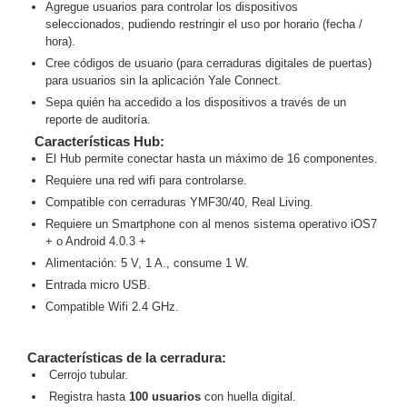
Agregue usuarios para controlar los dispositivos
Motorizado
NVRs
seleccionados, pudiendo restringir el uso por horario (fecha /
hora).
Network
Cree códigos de usuario (para cerraduras digitales de puertas)
Video
para usuarios sin la aplicación Yale Connect.
Recorders
Ocultas
Sepa quién ha accedido a los dispositivos a través de un
-
reporte de auditoría.
Pinhole
Profesionales
Características Hub:
-
El Hub permite conectar hasta un máximo de 16 componentes.
Caja
PTZ
Térmicas
WiFi
Requiere una red wifi para controlarse.
/ 4G /
Compatible con cerraduras YMF30/40, Real Living.
Inalámbricas
Requiere un Smartphone con al menos sistema operativo iOS7
Cámaras
+ o Android 4.0.3 +
y DVRs
Alimentación: 5 V, 1 A., consume 1 W.
HD
Entrada micro USB.
TurboHD
Compatible Wifi 2.4 GHz.
/ AHD /
HD-TVI
Ambientes
Características de la cerradura:
Salinos
Antiexplosión
Bala
Domo
Cerrojo tubular.
/ Eyeball /
Registra hasta
100 usuarios
con huella digital.