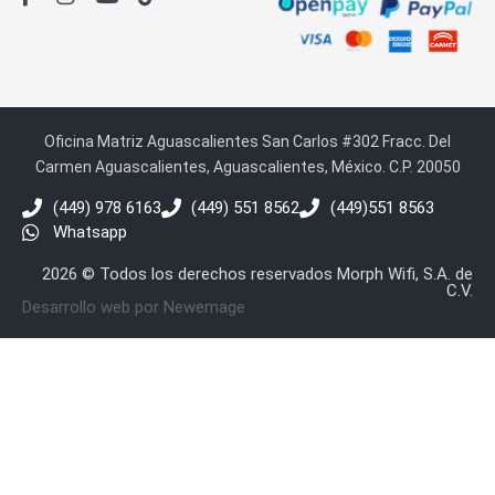
Oficina Matriz Aguascalientes San Carlos #302 Fracc. Del
Carmen Aguascalientes, Aguascalientes, México. C.P. 20050
(449) 978 6163
(449) 551 8562
(449)551 8563
Whatsapp
2026 © Todos los derechos reservados Morph Wifi, S.A. de
C.V.
Desarrollo web por Newemage