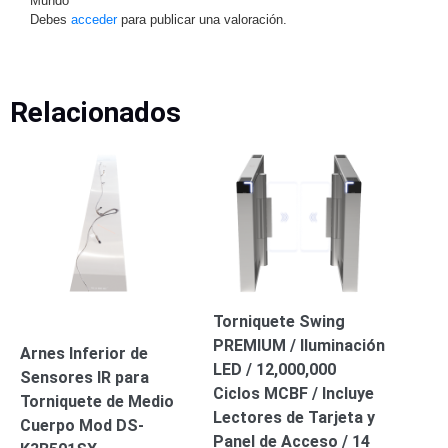
Mundo”
Wave
XMR
Debes
acceder
para publicar una valoración.
CEIBAII /
KAPOK
Videograbadoras
Móviles,
Relacionados
Dash
Cams y
Body
Cams
Accesorios
Body
Cams
(Portátiles)
Cámaras
Móviles
Dash
Cams
Videoporteros
Torniquete Swing
e
PREMIUM / Iluminación
Arnes Inferior de
Interfonos
LED / 12,000,000
Sensores IR para
Accesorios
Intercomunicadores
Videoporteros
Ciclos MCBF / Incluye
Torniquete de Medio
Analógicos
Videoporteros
Lectores de Tarjeta y
Cuerpo Mod DS-
IP
Panel de Acceso / 14