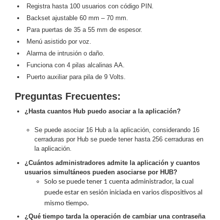
Turret
Especiales
Lente
Registra hasta 100 usuarios con código PIN.
Motorizado
Ocultas
Backset ajustable 60 mm – 70 mm.
-
Para puertas de 35 a 55 mm de espesor.
Pinhole
PTZ
Videograbadoras
Menú asistido por voz.
Analógicas
Alarma de intrusión o daño.
- TurboHD
Funciona con 4 pilas alcalinas AA.
TVI / AHD
Puerto auxiliar para pila de 9 Volts.
/ CVI
Preguntas Frecuentes:
Drones,
Robots e
¿Hasta cuantos Hub puedo asociar a la aplicación?
Industrial
Cámaras
Se puede asociar 16 Hub a la aplicación, considerando 16
Industriales
cerraduras por Hub se puede tener hasta 256 cerraduras en
la aplicación.
Energía
Adaptadores
¿Cuántos administradores admite la aplicación y cuantos
usuarios simultáneos pueden asociarse por HUB?
de
Solo se puede tener 1 cuenta administrador, la cual
Pared
Baterías
Fuentes
puede estar en sesión iniciada en varios dispositivos al
de
mismo tiempo.
Alimentación
Fuentes
¿Qué tiempo tarda la operación de cambiar una contraseña
de