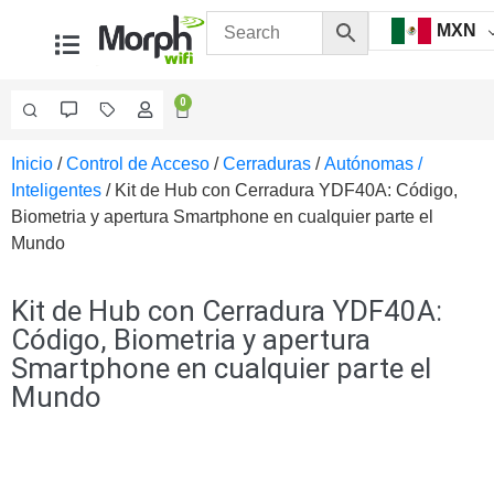
MXN
0
Inicio
/
Control de Acceso
/
Cerraduras
/
Autónomas /
Videovigilancia
Inteligentes
/ Kit de Hub con Cerradura YDF40A: Código,
Accesorios
Biometria y apertura Smartphone en cualquier parte el
Generales
Mundo
Accesorios
Ethernet y
Fibra
Accesorios
Kit de Hub con Cerradura YDF40A:
para
Código, Biometria y apertura
Computadora
Smartphone en cualquier parte el
y
Mundo
Smartphones
Cajas
de
Interconexión
Controladores
PTZ
Gabinetes