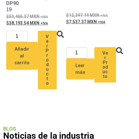
DP90
19
12,397.14
MXN
53,465.37
MXN
7,537.37
MXN
38,193.54
MXN
V
e
r
Añadir
P
Ve
r
al
r
o
Pr
carrito
d
Leer
od
u
uc
más
c
to
t
o
BLOG
Noticias de la industria