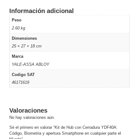
SAN /
Información adicional
eSATA
Discos
Duros
Peso
Mecánicos
2.60 kg
(HDD)
Memorias
Dimensiones
SD /
25 × 27 × 18 cm
Memorias
Micro
Marca
SD
Servidores
YALE-ASSA ABLOY
de
Codigo SAT
Aplicación
Unidades
46171619
de Estado
Sólido
(SSD)
Software
Valoraciones
VMS y
No hay valoraciones aún.
Analíticas
EPCOM
Sé el primero en valorar “Kit de Hub con Cerradura YDF40A:
Código, Biometria y apertura Smartphone en cualquier parte el
Cloud
HIKVISION
Honeywell
Wisenet