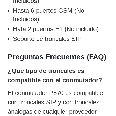
Incluidos)
Motorizado
NVRs
Hasta 6 puertos GSM (No
Network
Incluidos)
Video
Recorders
Profesionales
Hata 2 puertos E1 (No incluido)
-
Caja
PTZ
Térmicas
WiFi
Soporte de troncales SIP
/ 4G /
Inalámbricas
Preguntas Frecuentes (FAQ)
Cámaras
y DVRs
HD
¿Que tipo de troncales es
TurboHD
/ AHD /
compatible con el conmutador?
HD-TVI
Ambientes
El conmutador P570 es compatible
Salinos
Antiexplosión
Bala
Domo
/ Eyeball /
con troncales SIP y con troncales
Turret
Especiales
Lente
ánalogas de cualquier proveedor
Motorizado
Ocultas