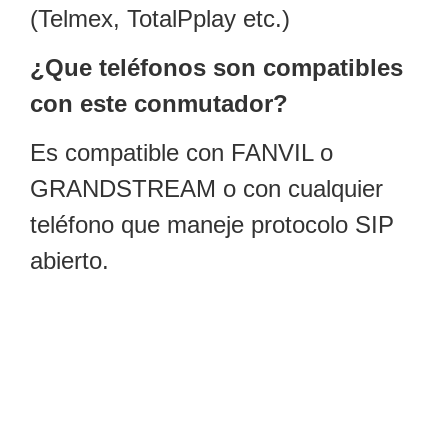
-
(Telmex, TotalPplay etc.)
Pinhole
PTZ
Videograbadoras
Analógicas
¿Que teléfonos son compatibles
- TurboHD
con este conmutador?
TVI / AHD
/ CVI
Es compatible con FANVIL o
Drones,
Robots e
GRANDSTREAM o con cualquier
Industrial
Cámaras
teléfono que maneje protocolo SIP
Industriales
abierto.
Energía
Adaptadores
de
Pared
Baterías
Fuentes
de
Alimentación
Fuentes
de
Alimentación
con