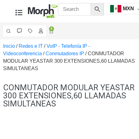
MXN
0
Inicio
/
Redes e IT
/
VoIP - Telefonía IP -
Videovigilancia
Videoconferencia
/
Conmutadores IP
/ CONMUTADOR
Accesorios
MODULAR YEASTAR 300 EXTENSIONES,60 LLAMADAS
Generales
SIMULTANEAS
Accesorios
Ethernet y
Fibra
Accesorios
CONMUTADOR MODULAR YEASTAR
para
300 EXTENSIONES,60 LLAMADAS
Computadora
SIMULTANEAS
y
Smartphones
Cajas
de
Interconexión
Controladores
PTZ
Gabinetes