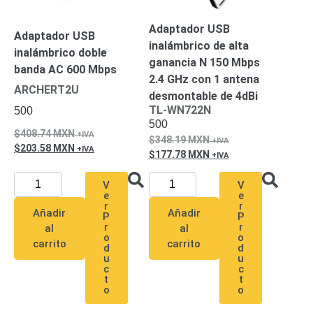
Accesorios
Body
Cams
Adaptador USB
Adaptador USB
(Portátiles)
Cámaras
inalámbrico de alta
inalámbrico doble
Móviles
Dash
ganancia N 150 Mbps
banda AC 600 Mbps
Cams
2.4 GHz con 1 antena
Videoporteros
ARCHERT2U
desmontable de 4dBi
e
TL-WN722N
500
Interfonos
500
Accesorios
Intercomunicadores
Videoporteros
408.74
MXN
348.19
MXN
Analógicos
Videoporteros
203.58
MXN
177.78
MXN
IP
V
V
e
e
r
r
Añadir
Añadir
P
P
r
r
al
al
o
o
carrito
carrito
d
d
u
u
c
c
t
t
o
o