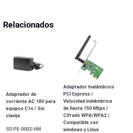
Mobiliario
Accesorios
Mobiliario
de
Relacionados
Apoyo
Pantallas
/
Monitores
Videowall
Seguridad
Protección
Contra
Descargas
Corriente
Alterna
Corriente
Directa
Adaptador Inalámbrico
Servidores
PCI Express /
Adaptador de
/
Velocidad inalámbrica
corriente AC 18V para
Almacenamiento
de hasta 150 Mbps /
Accesorios
Discos
equipos C1n / Sin
Cifrado WPA/WPA2 /
Duros
clavija
Compatible con
Mecánicos
SD.PE-0002-HM
windows y Linux
(HDD)
Memorias