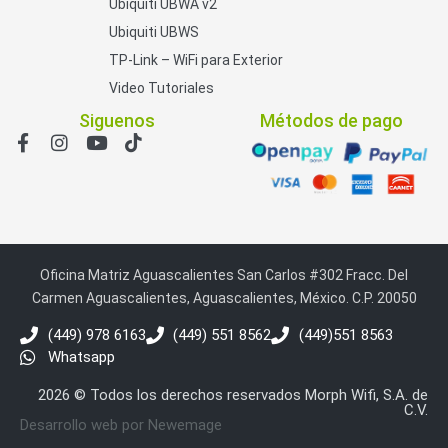
Ubiquiti UBWA v2
Ubiquiti UBWS
TP-Link – WiFi para Exterior
Video Tutoriales
Siguenos
Métodos de pago
Oficina Matriz Aguascalientes San Carlos #302 Fracc. Del
Carmen Aguascalientes, Aguascalientes, México. C.P. 20050
(449) 978 6163
(449) 551 8562
(449)551 8563
Whatsapp
2026 © Todos los derechos reservados Morph Wifi, S.A. de
C.V.
Desarrollo web por Newemage