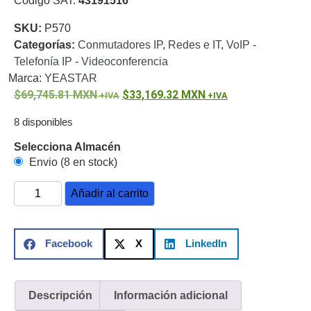
Código SAT:
43191516
o
SKU:
P570
Refacciones
Probadores
Categorías:
Conmutadores IP
,
Redes e IT
,
VoIP -
de
Telefonía IP - Videoconferencia
Video
Transceptores
Marca:
YEASTAR
de Video
69,745.81
MXN
33,169.32
MXN
Cables y
Conectores
8 disponibles
Adaptador
a
Selecciona Almacén
RCA
Audio
Envio (8 en stock)
y
Añadir al carrito
Video
Cable
Coaxial y
Conectores
Cables
Facebook
X
LinkedIn
Armados -
Coaxial
Categoría
5e
Fibra
Óptica
Para
Descripción
Información adicional
Alimentación