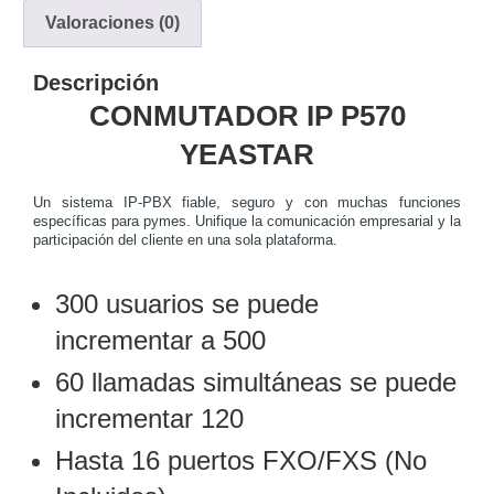
Valoraciones (0)
y
Electricidad
RG59
Tipo
Descripción
CaP
Telefónico
VGA
CONMUTADOR IP P570
/ DVI /
YEASTAR
HDMI
Cámaras
Un sistema IP-PBX fiable, seguro y con muchas funciones
IP y NVRs
específicas para pymes. Unifique la comunicación empresarial y la
Ambientes
participación del cliente en una sola plataforma.
Salinos
(Anticorrosión)
Antiexplosión
Bala
Codificadores
300 usuarios se puede
y
incrementar a 500
Decodificadores
de
60 llamadas simultáneas se puede
Video
Cubo
Domo
incrementar 120
/ Eyeball /
Turret
Fisheye
Hasta 16 puertos FXO/FXS (No
y
Hemisféricas
Lente