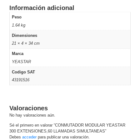
Información adicional
Respaldo
Inyectores
PoE
PDU
Plantas
Peso
de
1.64 kg
Energía
PoE
Dimensiones
de Largo
21 × 4 × 34 cm
Alcance
UPS
- No Break
Marca
Kits-
YEASTAR
Sistemas
Completos
Codigo SAT
IP
43191516
Megapixel
TurboHD
de 4
Canales
TurboHD
Valoraciones
de 8
No hay valoraciones aún.
Canales
Monitores
Sé el primero en valorar “CONMUTADOR MODULAR YEASTAR
Pantallas
300 EXTENSIONES,60 LLAMADAS SIMULTANEAS”
y
Debes
acceder
para publicar una valoración.