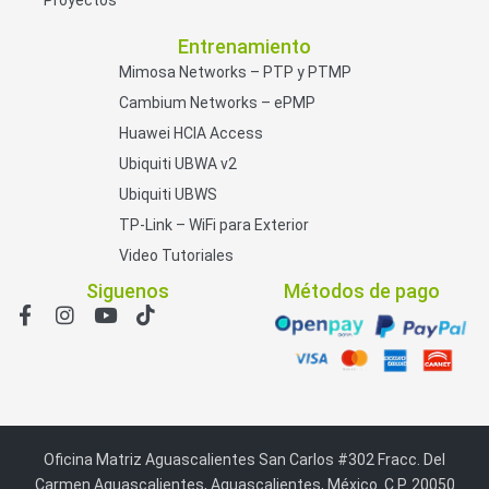
Entrenamiento
Mimosa Networks – PTP y PTMP
Cambium Networks – ePMP
Huawei HCIA Access
Ubiquiti UBWA v2
Ubiquiti UBWS
TP-Link – WiFi para Exterior
Video Tutoriales
Siguenos
Métodos de pago
Oficina Matriz Aguascalientes San Carlos #302 Fracc. Del
Carmen Aguascalientes, Aguascalientes, México. C.P. 20050