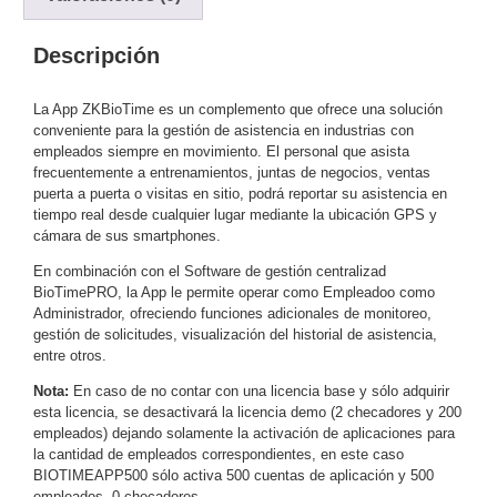
y
Descripción
Electricidad
RG59
Tipo
CaP
Telefónico
VGA
La App ZKBioTime es un complemento que ofrece una solución
conveniente para la gestión de asistencia en industrias con
/ DVI /
empleados siempre en movimiento. El personal que asista
HDMI
frecuentemente a entrenamientos, juntas de negocios, ventas
Cámaras
puerta a puerta o visitas en sitio, podrá reportar su asistencia en
IP y NVRs
tiempo real desde cualquier lugar mediante la ubicación GPS y
Ambientes
cámara de sus smartphones.
Salinos
En combinación con el Software de gestión centralizad
(Anticorrosión)
Antiexplosión
Bala
Codificadores
BioTimePRO, la App le permite operar como Empleadoo como
y
Administrador, ofreciendo funciones adicionales de monitoreo,
gestión de solicitudes, visualización del historial de asistencia,
Decodificadores
entre otros.
de
Video
Cubo
Domo
Nota:
En caso de no contar con una licencia base y sólo adquirir
esta licencia, se desactivará la licencia demo (2 checadores y 200
/ Eyeball /
empleados) dejando solamente la activación de aplicaciones para
Turret
Fisheye
la cantidad de empleados correspondientes, en este caso
y
BIOTIMEAPP500 sólo activa 500 cuentas de aplicación y 500
Hemisféricas
Lente
empleados, 0 checadores.