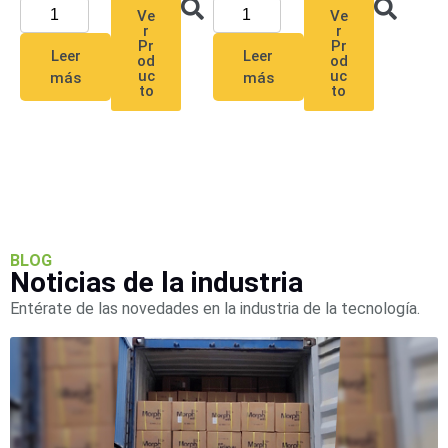
SAN /
Ve
Ve
r
r
eSATA
Discos
Pr
Pr
Leer
Leer
Duros
od
od
uc
uc
más
más
Mecánicos
to
to
(HDD)
Memorias
SD /
Memorias
Micro
SD
Servidores
de
Aplicación
Unidades
BLOG
Noticias de la industria
de Estado
Sólido
Entérate de las novedades en la industria de la tecnología.
(SSD)
Software
VMS y
Analíticas
EPCOM
Cloud
HIKVISION
Honeywell
Wisenet