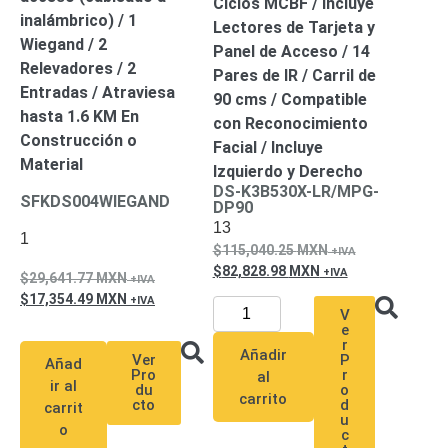
Ciclos MCBF / Incluye
inalámbrico) / 1
Alimentación
Lectores de Tarjeta y
Wiegand / 2
con
Panel de Acceso / 14
Relevadores / 2
Respaldo
Inyectores
Pares de IR / Carril de
Entradas / Atraviesa
PoE
PDU
Plantas
90 cms / Compatible
hasta 1.6 KM En
de
con Reconocimiento
Construcción o
Energía
PoE
Facial / Incluye
Material
de Largo
Izquierdo y Derecho
DS-K3B530X-LR/MPG-
Alcance
UPS
SFKDS004WIEGAND
DP90
- No Break
13
Kits-
1
115,040.25
MXN
Sistemas
82,828.98
MXN
Completos
29,641.77
MXN
17,354.49
MXN
IP
V
Megapixel
TurboHD
e
r
de 4
Añadir
Ver
P
Añad
Canales
TurboHD
Pro
r
al
ir al
du
o
de 8
carrito
cto
d
carrit
u
Canales
o
c
Monitores