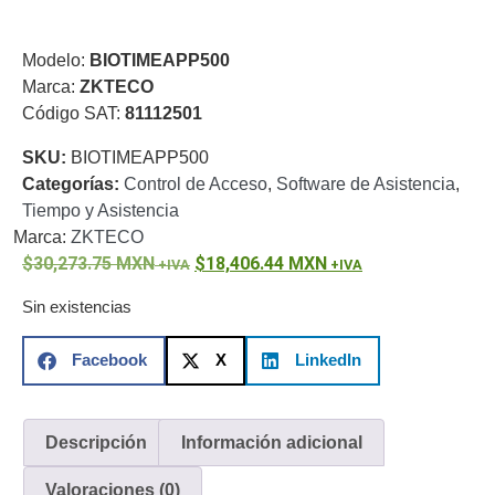
o
Refacciones
Probadores
Modelo:
BIOTIMEAPP500
de
Marca:
ZKTECO
Video
Transceptores
Código SAT:
81112501
de Video
Cables y
SKU:
BIOTIMEAPP500
Conectores
Categorías:
Control de Acceso
,
Software de Asistencia
,
Adaptador
Tiempo y Asistencia
a
Marca:
ZKTECO
RCA
Audio
30,273.75
MXN
18,406.44
MXN
y
Sin existencias
Video
Cable
Coaxial y
Facebook
X
LinkedIn
Conectores
Cables
Armados -
Coaxial
Categoría
5e
Fibra
Descripción
Información adicional
Óptica
Para
Valoraciones (0)
Alimentación