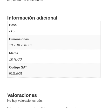
Motorizado
NVRs
Network
Información adicional
Video
Recorders
Ocultas
Peso
-
- kg
Pinhole
Profesionales
Dimensiones
-
10 × 10 × 10 cm
Caja
PTZ
Térmicas
WiFi
/ 4G /
Marca
Inalámbricas
ZKTECO
Cámaras
Codigo SAT
y DVRs
HD
81112501
TurboHD
/ AHD /
HD-TVI
Ambientes
Valoraciones
Salinos
Antiexplosión
Bala
Domo
No hay valoraciones aún.
/ Eyeball /