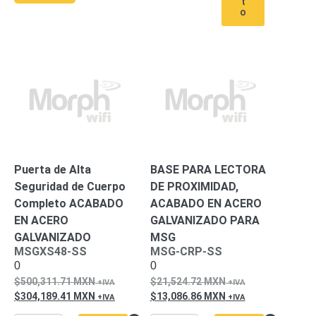
t
Pantallas
o
y
Mobiliario
Accesorios
Mobiliario
de
Apoyo
Pantallas
/
Monitores
Videowall
Seguridad
Protección
Contra
Puerta de Alta
BASE PARA LECTORA
Descargas
Seguridad de Cuerpo
DE PROXIMIDAD,
Coaxial
Corriente
Completo ACABADO
ACABADO EN ACERO
Alterna
Corriente
EN ACERO
GALVANIZADO PARA
Directa
Redes
GALVANIZADO
MSG
Servidores
MSGXS48-SS
MSG-CRP-SS
/
0
0
Almacenamiento
500,311.71
MXN
21,524.72
MXN
Accesorios
Almacenamiento
304,189.41
MXN
13,086.86
MXN
NAS /