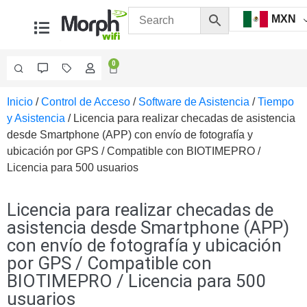
MXN
0
Inicio
/
Control de Acceso
/
Software de Asistencia
/
Tiempo
Videovigilancia
y Asistencia
/ Licencia para realizar checadas de asistencia
Accesorios
desde Smartphone (APP) con envío de fotografía y
Generales
ubicación por GPS / Compatible con BIOTIMEPRO /
Accesorios
Licencia para 500 usuarios
Ethernet y
Fibra
Accesorios
para
Licencia para realizar checadas de
Computadora
asistencia desde Smartphone (APP)
y
con envío de fotografía y ubicación
Smartphones
Cajas
por GPS / Compatible con
de
BIOTIMEPRO / Licencia para 500
Interconexión
Controladores
usuarios
PTZ
Gabinetes