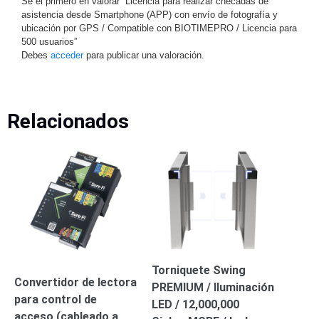
Sé el primero en valorar “Licencia para realizar checadas de
Turret
Especiales
Lente
asistencia desde Smartphone (APP) con envío de fotografía y
Motorizado
Ocultas
ubicación por GPS / Compatible con BIOTIMEPRO / Licencia para
-
500 usuarios”
Debes
acceder
para publicar una valoración.
Pinhole
PTZ
Videograbadoras
Analógicas
- TurboHD
TVI / AHD
Relacionados
/ CVI
Drones,
Robots e
Industrial
Cámaras
Industriales
Energía
Adaptadores
de
Pared
Baterías
Fuentes
Torniquete Swing
Convertidor de lectora
de
PREMIUM / Iluminación
para control de
Alimentación
Fuentes
LED / 12,000,000
acceso (cableado a
de