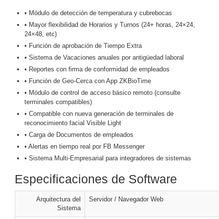
Motorizado
NVRs
• Módulo de detección de temperatura y cubrebocas
Network
• Mayor flexibilidad de Horarios y Turnos (24+ horas, 24×24,
24×48, etc)
Video
• Función de aprobación de Tiempo Extra
Recorders
Ocultas
• Sistema de Vacaciones anuales por antigüedad laboral
-
• Reportes con firma de conformidad de empleados
Pinhole
Profesionales
• Función de Geo-Cerca con App ZKBioTime
-
• Módulo de control de acceso básico remoto (consulte
Caja
PTZ
Térmicas
WiFi
terminales compatibles)
/ 4G /
• Compatible con nueva generación de terminales de
Inalámbricas
reconocimiento facial Visible Light
Cámaras
• Carga de Documentos de empleados
y DVRs
• Alertas en tiempo real por FB Messenger
HD
TurboHD
• Sistema Multi-Empresarial para integradores de sistemas
/ AHD /
Especificaciones de Software
HD-TVI
Ambientes
Salinos
Antiexplosión
Bala
Domo
Arquitectura del
Servidor / Navegador Web
Sistema
/ Eyeball /