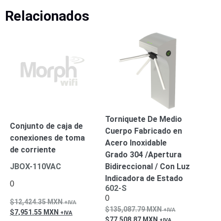
SAN /
Relacionados
eSATA
Discos
Duros
Mecánicos
(HDD)
Memorias
SD /
Memorias
Micro
SD
Servidores
de
Torniquete De Medio
Aplicación
Unidades
Conjunto de caja de
Cuerpo Fabricado en
de Estado
conexiones de toma
Acero Inoxidable
Sólido
de corriente
Grado 304 /Apertura
(SSD)
Bidireccional / Con Luz
JBOX-110VAC
Software
Indicadora de Estado
VMS y
0
602-S
Analíticas
0
EPCOM
12,424.35
MXN
135,087.79
MXN
7,951.55
MXN
Cloud
HIKVISION
Honeywell
Wisenet
77,508.87
MXN