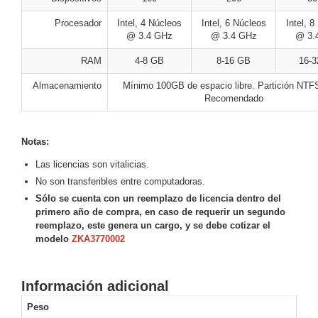
Alimentación
Procesador
Intel, 4 Núcleos
Intel, 6 Núcleos
Intel, 8
con
@ 3.4 GHz
@ 3.4 GHz
@ 3.
Respaldo
Inyectores
RAM
4-8 GB
8-16 GB
16-3
PoE
PDU
Plantas
de
Almacenamiento
Mínimo 100GB de espacio libre. Partición NT
Recomendado
Energía
PoE
de Largo
Alcance
UPS
Notas:
- No Break
Las licencias son vitalicias.
Kits-
No son transferibles entre computadoras.
Sistemas
Completos
Sólo se cuenta con un reemplazo de licencia dentro del
primero año de compra, en caso de requerir un segundo
IP
reemplazo, este genera un cargo, y se debe cotizar el
Megapixel
TurboHD
modelo
ZKA3770002
de 4
Canales
TurboHD
de 8
Información adicional
Canales
Peso
Monitores