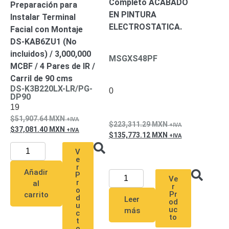
Completo ACABADO
Preparación para
EN PINTURA
Instalar Terminal
ELECTROSTATICA.
Facial con Montaje
DS-KAB6ZU1 (No
incluidos) / 3,000,000
MSGXS48PF
MCBF / 4 Pares de IR /
Carril de 90 cms
DS-K3B220LX-LR/PG-
0
DP90
19
51,907.64
MXN
223,311.29
MXN
37,081.40
MXN
135,773.12
MXN
V
e
r
Añadir
P
Ve
r
al
r
o
Pr
carrito
d
Leer
od
u
uc
más
c
to
t
o