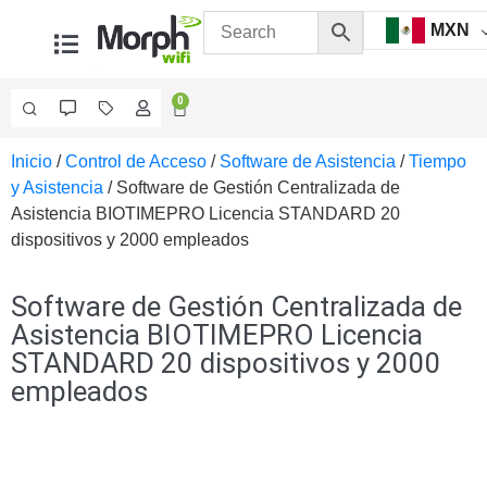
MXN
0
Inicio
/
Control de Acceso
/
Software de Asistencia
/
Tiempo
Videovigilancia
y Asistencia
/ Software de Gestión Centralizada de
Accesorios
Asistencia BIOTIMEPRO Licencia STANDARD 20
Generales
dispositivos y 2000 empleados
Accesorios
Ethernet y
Fibra
Accesorios
Software de Gestión Centralizada de
para
Asistencia BIOTIMEPRO Licencia
Computadora
STANDARD 20 dispositivos y 2000
y
empleados
Smartphones
Cajas
de
Interconexión
Controladores
PTZ
Gabinetes