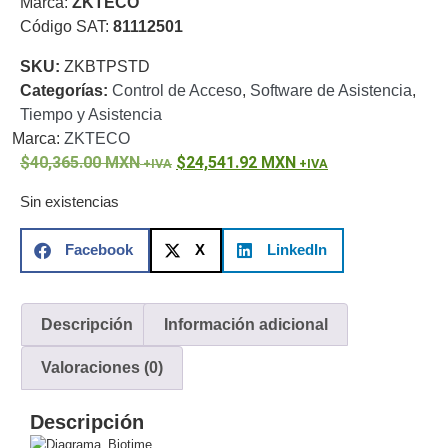
Marca:
ZKTECO
o
Código SAT:
81112501
Refacciones
Probadores
SKU:
ZKBTPSTD
de
Categorías:
Control de Acceso
,
Software de Asistencia
,
Video
Transceptores
Tiempo y Asistencia
de Video
Marca:
ZKTECO
Cables y
40,365.00
Conectores
MXN
24,541.92
MXN
Adaptador
Sin existencias
a
RCA
Audio
Facebook
X
LinkedIn
y
Video
Cable
Coaxial y
Descripción
Información adicional
Conectores
Cables
Armados -
Valoraciones (0)
Coaxial
Categoría
5e
Fibra
Descripción
Óptica
Para
Alimentación