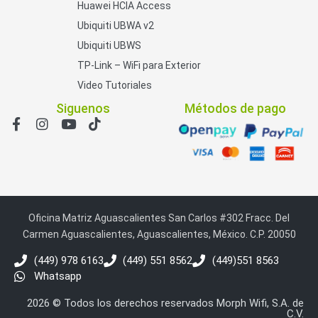
Huawei HCIA Access
Ubiquiti UBWA v2
Ubiquiti UBWS
TP-Link – WiFi para Exterior
Video Tutoriales
Siguenos
Métodos de pago
Oficina Matriz Aguascalientes San Carlos #302 Fracc. Del
Carmen Aguascalientes, Aguascalientes, México. C.P. 20050
(449) 978 6163
(449) 551 8562
(449)551 8563
Whatsapp
2026 © Todos los derechos reservados Morph Wifi, S.A. de
C.V.