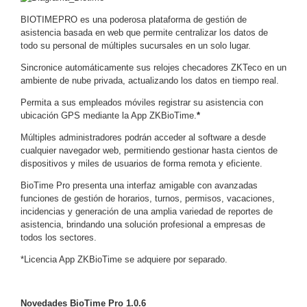
y
BIOTIMEPRO es una poderosa plataforma de gestión de
Electricidad
RG59
asistencia basada en web que permite centralizar los datos de
todo su personal de múltiples sucursales en un solo lugar.
Tipo
CaP
Telefónico
VGA
Sincronice automáticamente sus relojes checadores ZKTeco en un
ambiente de nube privada, actualizando los datos en tiempo real.
/ DVI /
HDMI
Permita a sus empleados móviles registrar su asistencia con
Cámaras
ubicación GPS mediante la App ZKBioTime.
*
IP y NVRs
Múltiples administradores podrán acceder al software a desde
Ambientes
cualquier navegador web, permitiendo gestionar hasta cientos de
Salinos
dispositivos y miles de usuarios de forma remota y eficiente.
(Anticorrosión)
Antiexplosión
Bala
Codificadores
BioTime Pro presenta una interfaz amigable con avanzadas
y
funciones de gestión de horarios, turnos, permisos, vacaciones,
Decodificadores
incidencias y generación de una amplia variedad de reportes de
de
asistencia, brindando una solución profesional a empresas de
todos los sectores.
Video
Cubo
Domo
/ Eyeball /
*Licencia App ZKBioTime se adquiere por separado.
Turret
Fisheye
y
Novedades BioTime Pro 1.0.6
Hemisféricas
Lente