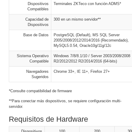
Turret
Especiales
Lente
Dispositivos
Terminales ZKTeco con función ADMS*
Compatibles
Motorizado
Ocultas
-
Capacidad de
300 en un mismo servidor**
Pinhole
PTZ
Videograbadoras
Dispositivos
Analógicas
Base de Datos
PostgreSQL (Default), MS SQL Server
- TurboHD
2005/2008/2012/2014/2016 (Recomendado),
TVI / AHD
MySQL5.0.54, Oracle10g/11g/12c
/ CVI
Sistema Operativo
Windows 7/8/8.1/10 / Server 2003/2008/2008
Drones,
Compatible
R2/2012/2012 R2/2014/2016 (64-bits)
Robots e
Industrial
Navegadores
Chrome 33+, IE 11+, Firefox 27+
Cámaras
Sugeridos
Industriales
Energía
*Consulte compatibilidad de firmware
Adaptadores
**Para conectar más dispositivos, se requiere configuración multi-
de
servidor.
Pared
Baterías
Fuentes
Requisitos de Hardware
de
Alimentación
Fuentes
Dispositivos
100
200
30
de