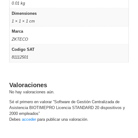
0.01 kg
Pantallas
y
Dimensiones
Mobiliario
1 × 1 × 1 cm
Accesorios
Mobiliario
de
Marca
Apoyo
Pantallas
ZKTECO
/
Codigo SAT
Monitores
Videowall
81112501
Seguridad
Protección
Contra
Descargas
Valoraciones
Coaxial
Corriente
No hay valoraciones aún.
Alterna
Corriente
Directa
Redes
Sé el primero en valorar “Software de Gestión Centralizada de
Servidores
Asistencia BIOTIMEPRO Licencia STANDARD 20 dispositivos y
2000 empleados”
/
Debes
acceder
para publicar una valoración.
Almacenamiento
Accesorios
Almacenamiento
NAS /