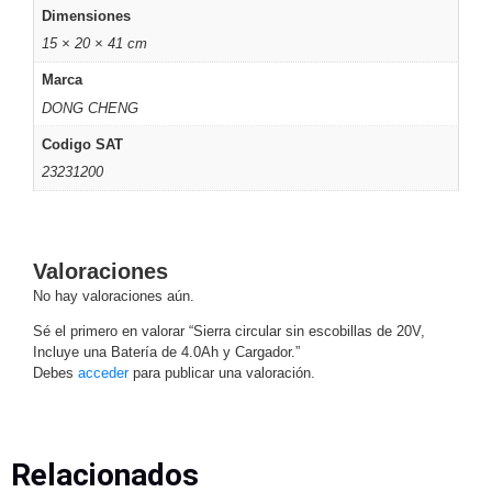
-
Dimensiones
Pinhole
PTZ
Videograbadoras
15 × 20 × 41 cm
Analógicas
Marca
- TurboHD
DONG CHENG
TVI / AHD
/ CVI
Codigo SAT
Drones,
23231200
Robots e
Industrial
Cámaras
Industriales
Valoraciones
Energía
No hay valoraciones aún.
Adaptadores
Sé el primero en valorar “Sierra circular sin escobillas de 20V,
de
Incluye una Batería de 4.0Ah y Cargador.”
Pared
Baterías
Fuentes
Debes
acceder
para publicar una valoración.
de
Alimentación
Fuentes
de
Alimentación
Relacionados
con