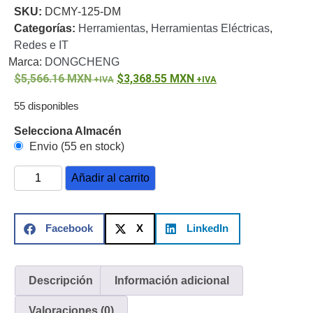
SKU:
DCMY-125-DM
o
Categorías:
Herramientas
,
Herramientas Eléctricas
,
Refacciones
Probadores
Redes e IT
de
Marca:
DONGCHENG
Video
Transceptores
5,566.16
MXN
3,368.55
MXN
de Video
Cables y
55 disponibles
Conectores
Adaptador
Selecciona Almacén
a
Envio (55 en stock)
RCA
Audio
Añadir al carrito
y
Video
Cable
Coaxial y
Facebook
X
LinkedIn
Conectores
Cables
Armados -
Coaxial
Categoría
5e
Fibra
Descripción
Información adicional
Óptica
Para
Valoraciones (0)
Alimentación