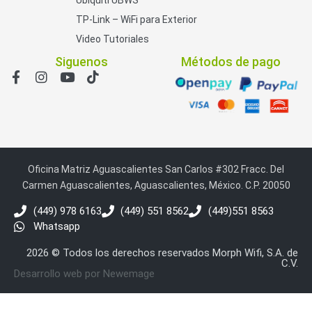
TP-Link – WiFi para Exterior
Video Tutoriales
Siguenos
Métodos de pago
Oficina Matriz Aguascalientes San Carlos #302 Fracc. Del
Carmen Aguascalientes, Aguascalientes, México. C.P. 20050
(449) 978 6163
(449) 551 8562
(449)551 8563
Whatsapp
2026 © Todos los derechos reservados Morph Wifi, S.A. de
C.V.
Desarrollo web por Newemage