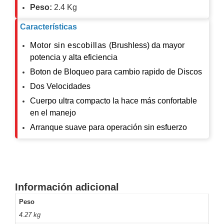
Peso:
2.4 Kg
Motorizado
NVRs
Network
Características
Video
Motor sin escobillas
(Brushless) da mayor
Recorders
Profesionales
potencia y alta eficiencia
-
Boton de Bloqueo para cambio rapido de Discos
Caja
PTZ
Térmicas
WiFi
/ 4G /
Dos Velocidades
Inalámbricas
Cuerpo ultra compacto la hace más confortable
Cámaras
en el manejo
y DVRs
HD
Arranque suave para operación sin esfuerzo
TurboHD
/ AHD /
HD-TVI
Ambientes
Salinos
Antiexplosión
Bala
Domo
Información adicional
/ Eyeball /
Peso
Turret
Especiales
Lente
4.27 kg
Motorizado
Ocultas