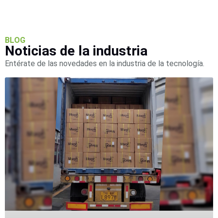
Accesorios
Body
Cams
(Portátiles)
Cámaras
Móviles
Dash
BLOG
Noticias de la industria
Cams
Videoporteros
Entérate de las novedades en la industria de la tecnología.
e
Interfonos
Accesorios
Intercomunicadores
Videoporteros
Analógicos
Videoporteros
IP