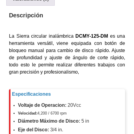
y
Electricidad
RG59
Descripción
Tipo
CaP
Telefónico
VGA
/ DVI /
La Sierra circular inalámbrica
DCMY-125-DM
es una
HDMI
herramienta versátil, viene equipada con botón de
Cámaras
bloqueo manual para cambio de disco rápido. Ajuste
IP y NVRs
de profundidad y ajuste de ángulo de corte rápido,
Ambientes
todo esto le permite realizar diferentes trabajos con
Salinos
gran precisión y profesionalismo,
(Anticorrosión)
Antiexplosión
Bala
Codificadores
y
Decodificadores
Especificaciones
de
Voltaje de Operacion:
20Vcc
Video
Cubo
Domo
/ Eyeball /
Velocidad:
4,200 / 6700 rpm
Turret
Fisheye
Diámetro Máximo de Disco:
5 in
y
Eje del Disco:
3/4 in.
Hemisféricas
Lente