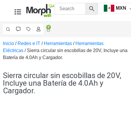
MXN
0
Inicio
/
Redes e IT
/
Herramientas
/
Herramientas
Videovigilancia
Eléctricas
/ Sierra circular sin escobillas de 20V, Incluye una
Accesorios
Batería de 4.0Ah y Cargador.
Generales
Accesorios
Ethernet y
Sierra circular sin escobillas de 20V,
Fibra
Accesorios
Incluye una Batería de 4.0Ah y
para
Cargador.
Computadora
y
Smartphones
Cajas
de
Interconexión
Controladores
PTZ
Gabinetes