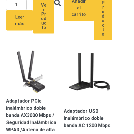
Añadir
Mobiliario
P
Ve
r
al
Accesorios
Mobiliario
r
o
Pr
carrito
de
d
Leer
od
u
Apoyo
Pantallas
uc
más
c
to
t
/
o
Monitores
Videowall
Seguridad
Protección
Contra
Descargas
Corriente
Alterna
Corriente
Directa
Servidores
/
Adaptador PCIe
Almacenamiento
inalámbrico doble
Accesorios
Discos
Adaptador USB
banda AX3000 Mbps /
Duros
inalámbrico doble
Seguridad Inalámbrica
Mecánicos
banda AC 1200 Mbps
WPA3 /Antena de alta
(HDD)
Memorias