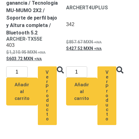
ganancia / Tecnología
SD /
ARCHERT4UPLUS
MU-MUMO 2X2 /
Memorias
Soporte de perfil bajo
Micro
342
y Altura completa /
SD
Servidores
Bluetooth 5.2
de
ARCHER-TX55E
Aplicación
Unidades
857.67
MXN
403
de Estado
427.52
MXN
1,210.95
MXN
Sólido
603.72
MXN
(SSD)
Software
V
V
VMS y
e
e
r
r
Analíticas
Añadir
Añadir
P
P
EPCOM
r
r
al
al
o
o
Cloud
HIKVISION
carrito
carrito
d
d
Videograbadoras
u
u
c
c
Móviles,
t
t
Dash
o
o
Cams y
Body
Cams