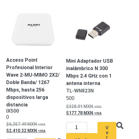
Respaldo
Inyectores
PoE
PDU
Plantas
de
Energía
PoE
de Largo
Alcance
UPS
- No Break
Kits-
Access Point
Mini Adaptador USB
Sistemas
Profesional Interior
inalámbrico N 300
Completos
Wave 2-MU-MIMO 2X2/
Mbps 2.4 GHz con 1
IP
Doble Banda/ 1267
antena interna
Megapixel
TurboHD
Mbps, hasta 256
TL-WN823N
de 4
dispositivos larga
500
Canales
TurboHD
distancia
328.01
MXN
de 8
IX500
177.78
MXN
Canales
0
Monitores
6,357.49
MXN
V
Pantallas
2,410.32
MXN
e
y
r