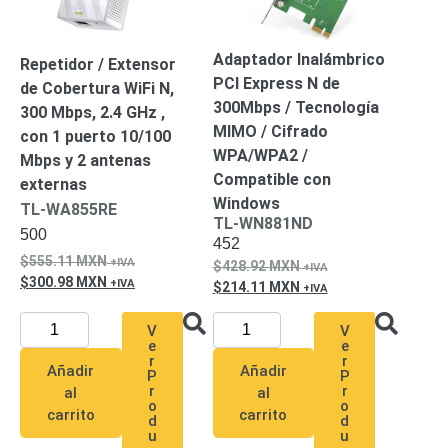
SD /
Memorias
Adaptador Inalámbrico
Micro
Repetidor / Extensor
PCI Express N de
SD
Servidores
de Cobertura WiFi N,
300Mbps / Tecnología
de
300 Mbps, 2.4 GHz ,
MIMO / Cifrado
Aplicación
Unidades
con 1 puerto 10/100
WPA/WPA2 /
de Estado
Mbps y 2 antenas
Compatible con
Sólido
externas
Windows
(SSD)
TL-WA855RE
TL-WN881ND
Software
500
452
VMS y
555.11
MXN
Analíticas
428.92
MXN
300.98
MXN
EPCOM
214.11
MXN
Cloud
HIKVISION
V
V
Videograbadoras
e
e
Móviles,
r
r
Añadir
Añadir
Dash
P
P
r
r
al
al
Cams y
o
o
Body
carrito
carrito
d
d
Cams
u
u