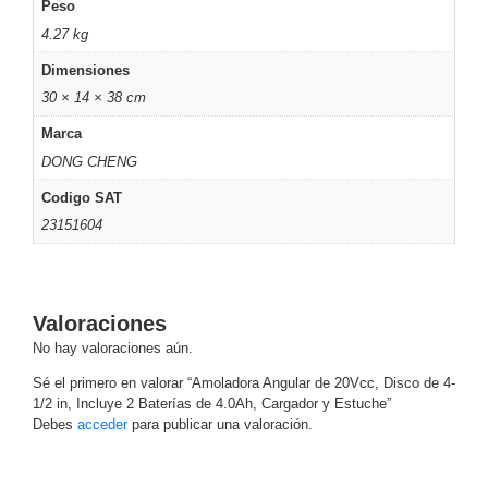
Peso
-
Pinhole
PTZ
Videograbadoras
4.27 kg
Analógicas
Dimensiones
- TurboHD
30 × 14 × 38 cm
TVI / AHD
Marca
/ CVI
DONG CHENG
Drones,
Robots e
Codigo SAT
Industrial
23151604
Cámaras
Industriales
Energía
Adaptadores
Valoraciones
de
No hay valoraciones aún.
Pared
Baterías
Fuentes
de
Sé el primero en valorar “Amoladora Angular de 20Vcc, Disco de 4-
1/2 in, Incluye 2 Baterías de 4.0Ah, Cargador y Estuche”
Alimentación
Fuentes
Debes
acceder
para publicar una valoración.
de
Alimentación
con