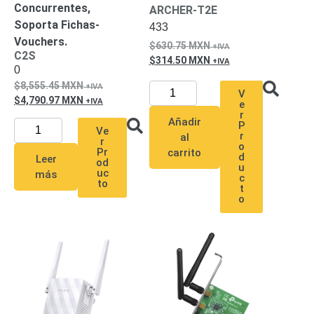
Mobiliario
Concurrentes,
ARCHER-T2E
Accesorios
Mobiliario
Soporta Fichas-
433
de
Vouchers.
630.75
MXN
Apoyo
Pantallas
C2S
314.50
MXN
0
/
8,555.45
MXN
Monitores
Videowall
V
4,790.97
MXN
Seguridad
e
r
Protección
Añadir
P
Ve
Contra
r
al
r
o
Descargas
Pr
carrito
d
Leer
od
Corriente
u
uc
más
c
Alterna
Corriente
to
t
Directa
o
Servidores
/
Almacenamiento
Accesorios
Discos
Duros
Mecánicos
(HDD)
Memorias