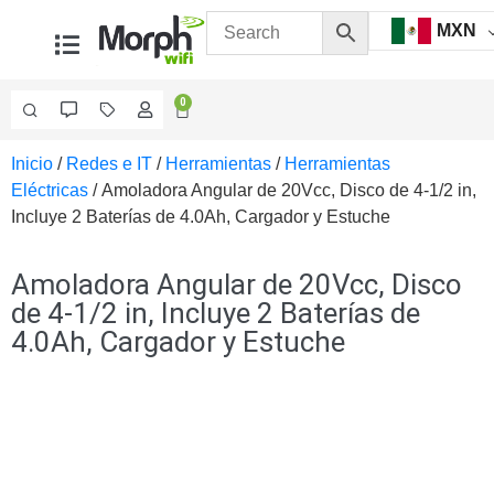
MXN
0
Inicio
/
Redes e IT
/
Herramientas
/
Herramientas
Videovigilancia
Eléctricas
/ Amoladora Angular de 20Vcc, Disco de 4-1/2 in,
Accesorios
Incluye 2 Baterías de 4.0Ah, Cargador y Estuche
Generales
Accesorios
Ethernet y
Amoladora Angular de 20Vcc, Disco
Fibra
Accesorios
de 4-1/2 in, Incluye 2 Baterías de
para
4.0Ah, Cargador y Estuche
Computadora
y
Smartphones
Cajas
de
Interconexión
Controladores
PTZ
Gabinetes