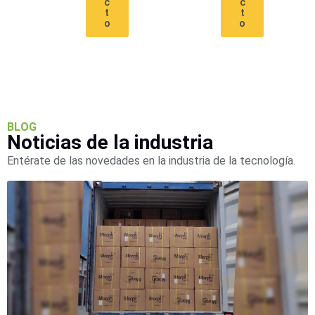
c
c
Accesorios
Body
t
t
Cams
o
o
(Portátiles)
Cámaras
Móviles
Dash
Cams
Videoporteros
e
Interfonos
BLOG
Accesorios
Intercomunicadores
Videoporteros
Noticias de la industria
Analógicos
Videoporteros
Entérate de las novedades en la industria de la tecnología.
IP