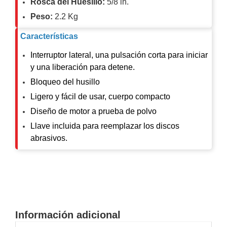
Rosca del Huesillo:
5/8 in.
Motorizado
NVRs
Peso:
2.2 Kg
Network
Características
Video
Recorders
Profesionales
Interruptor lateral, una pulsación corta para iniciar
-
y una liberación para detene.
Caja
PTZ
Térmicas
WiFi
Bloqueo del husillo
/ 4G /
Ligero y fácil de usar, cuerpo compacto
Inalámbricas
Cámaras
Diseño de motor a prueba de polvo
y DVRs
Llave incluida para reemplazar los discos
HD
abrasivos.
TurboHD
/ AHD /
HD-TVI
Ambientes
Salinos
Antiexplosión
Bala
Domo
/ Eyeball /
Turret
Especiales
Lente
Información adicional
Motorizado
Ocultas