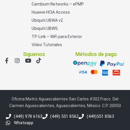
Cambium Networks – ePMP
Huawei HCIA Access
Ubiquiti UBWA v2
Ubiquiti UBWS
TP-Link – WiFi para Exterior
Video Tutoriales
Siguenos
Métodos de pago
Oficina Matriz Aguascalientes San Carlos #302 Fracc. Del
Carmen Aguascalientes, Aguascalientes, México. C.P. 20050
(449) 978 6163
(449) 551 8562
(449)551 8563
Whatsapp