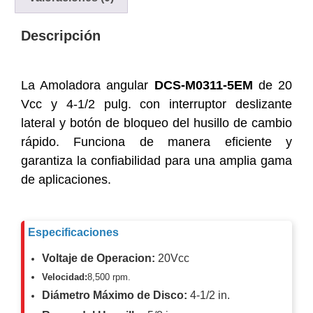
y
Electricidad
RG59
Descripción
Tipo
CaP
Telefónico
VGA
/ DVI /
La Amoladora angular
DCS-M0311-5EM
de 20
HDMI
Vcc y 4-1/2 pulg. con interruptor deslizante
Cámaras
lateral y botón de bloqueo del husillo de cambio
IP y NVRs
rápido. Funciona de manera eficiente y
Ambientes
garantiza la confiabilidad para una amplia gama
Salinos
de aplicaciones.
(Anticorrosión)
Antiexplosión
Bala
Codificadores
y
Decodificadores
de
Especificaciones
Video
Cubo
Domo
Voltaje de Operacion:
20Vcc
/ Eyeball /
Velocidad:
8,500 rpm.
Turret
Fisheye
Diámetro Máximo de Disco:
4-1/2 in.
y
Hemisféricas
Lente