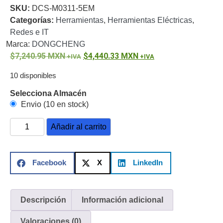
SKU:
DCS-M0311-5EM
o
Categorías:
Herramientas
,
Herramientas Eléctricas
,
Refacciones
Probadores
Redes e IT
de
Marca:
DONGCHENG
Video
Transceptores
7,240.95
MXN
4,440.33
MXN
de Video
Cables y
10 disponibles
Conectores
Adaptador
Selecciona Almacén
a
Envio (10 en stock)
RCA
Audio
Añadir al carrito
y
Video
Cable
Coaxial y
Facebook
X
LinkedIn
Conectores
Cables
Armados -
Coaxial
Categoría
5e
Fibra
Descripción
Información adicional
Óptica
Para
Valoraciones (0)
Alimentación