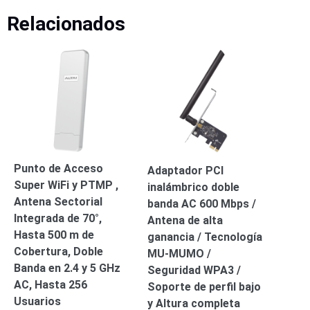
Respaldo
Inyectores
Relacionados
PoE
PDU
Plantas
de
Energía
PoE
de Largo
Alcance
UPS
- No Break
Kits-
Sistemas
Completos
Punto de Acceso
Adaptador PCI
IP
Super WiFi y PTMP ,
inalámbrico doble
Megapixel
TurboHD
Antena Sectorial
banda AC 600 Mbps /
de 4
Integrada de 70°,
Antena de alta
Canales
TurboHD
Hasta 500 m de
ganancia / Tecnología
de 8
Cobertura, Doble
MU-MUMO /
Canales
Banda en 2.4 y 5 GHz
Seguridad WPA3 /
Monitores
AC, Hasta 256
Pantallas
Soporte de perfil bajo
y
Usuarios
y Altura completa