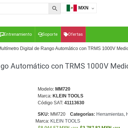
MXN
Entrenamiento
Soporte
Ofertas
Multímetro Digital de Rango Automático con TRMS 1000V Medic
ango Automático con TRMS 1000V Medic
esorios para Computadora y Smartphones
Cajas de
Z
Gabinetes de Acero para DVR y NVR
Gabinetes para
Luz Blanca
Kits Extensores, Convertidores , Divisores, HDMI,
tajes y Brackets para Cámaras
Partes o
Modelo:
MM720
eo
Transceptores de Video
Marca:
KLEIN TOOLS
Código SAT:
41113630
o
Cable Coaxial y Conectores
Cables Armados -
ca
Para Alimentación y Electricidad
RG59 Tipo
SKU:
MM720
Categorías:
Herramientas
,
H
I
Marca:
KLEIN TOOLS
8,044.57
MXN
3,787.82
MXN