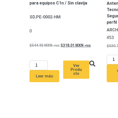
para equipos C1n / Sin clavija
Anten
Tecn
Segur
SD.PE-0002-HM
perfi
ARCH
0
453
544.93
MXN
318.01
MXN
630.
Ver
Produ
cto
Leer más