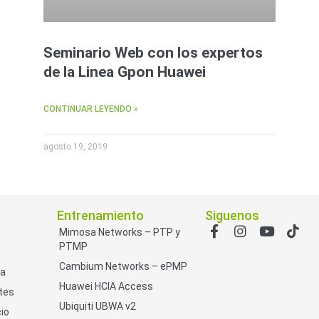
Seminario Web con los expertos
de la Linea Gpon Huawei
CONTINUAR LEYENDO »
agosto 19, 2019
Entrenamiento
Siguenos
Mimosa Networks – PTP y
PTMP
Cambium Networks – ePMP
ía
Huawei HCIA Access
tes
Ubiquiti UBWA v2
io