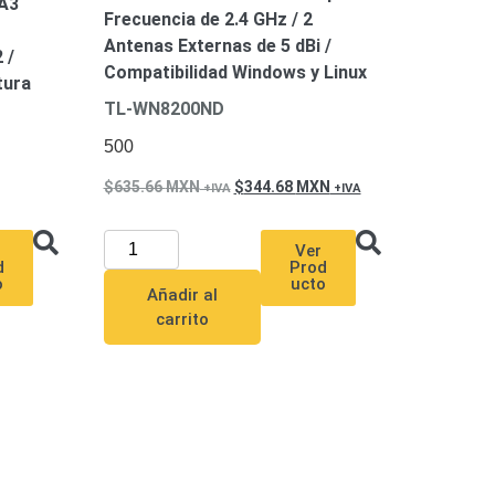
PA3
Frecuencia de 2.4 GHz / 2
Antenas Externas de 5 dBi /
 /
Compatibilidad Windows y Linux
tura
TL-WN8200ND
500
635.66
MXN
344.68
MXN
Ver
Prod
d
ucto
o
Añadir al
carrito