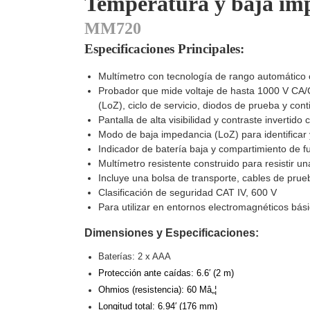
Temperatura y baja im
Software VMS y Analíticas
EPCOM Cloud
HIKVISION
MM720
Videograbadoras Móviles, D
Especificaciones Principales:
Accesorios
Body Cams (Portátil
Videoporteros e Interfonos
Multímetro con tecnología de rango automático
Accesorios
Intercomunicadores
Probador que mide voltaje de hasta 1000 V CA/C
(LoZ), ciclo de servicio, diodos de prueba y con
Pantalla de alta visibilidad y contraste invertid
Modo de baja impedancia (LoZ) para identificar y
Indicador de batería baja y compartimiento de fu
Multímetro resistente construido para resistir un
Incluye una bolsa de transporte, cables de pru
Clasificación de seguridad CAT IV, 600 V
Para utilizar en entornos electromagnéticos bási
Dimensiones y Especificaciones:
Baterías: 2 x AAA
Protección ante caídas: 6.6′ (2 m)
Ohmios (resistencia): 60 M
â„¦
Longitud total: 6.94′ (176 mm)