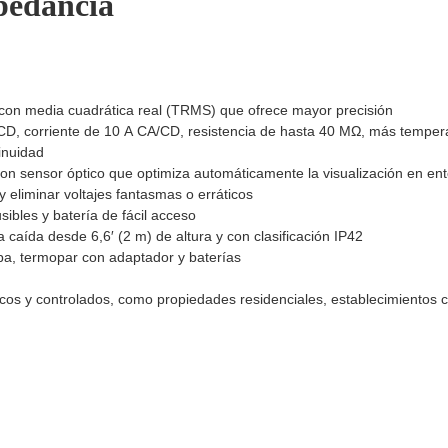
pedancia
ash Cams y Body Cams
es)
Cámaras Móviles
Dash Cams
 con media cuadrática real (TRMS) que ofrece mayor precisión
Videoporteros Analógicos
Videoporteros IP
D, corriente de 10 A CA/CD, resistencia de hasta 40 MΩ, más temperat
tinuidad
o con sensor óptico que optimiza automáticamente la visualización en ent
 eliminar voltajes fantasmas o erráticos
sibles y batería de fácil acceso
a caída desde 6,6′ (2 m) de altura y con clasificación IP42
eba, termopar con adaptador y baterías
cos y controlados, como propiedades residenciales, establecimientos co