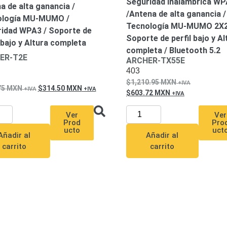
Seguridad Inalámbrica W
a de alta ganancia /
/Antena de alta ganancia /
ología MU-MUMO /
Tecnología MU-MUMO 2X2
idad WPA3 / Soporte de
Soporte de perfil bajo y Al
l bajo y Altura completa
completa / Bluetooth 5.2
ER-T2E
ARCHER-TX55E
403
1,210.95
MXN
75
MXN
314.50
MXN
603.72
MXN
Ver
Ver
Prod
Pro
ucto
uct
Añadir al
Añadir al
carrito
carrito