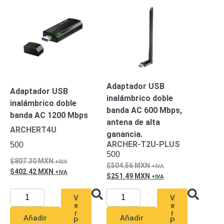
Mobiliario
Accesorios
Mobiliario
de
Apoyo
Pantallas
/
Monitores
Videowall
Seguridad
Protección
Adaptador USB
Adaptador USB
Contra
inalámbrico doble
inalámbrico doble
Descargas
banda AC 600 Mbps,
banda AC 1200 Mbps
Corriente
antena de alta
Alterna
Corriente
ARCHERT4U
ganancia.
Directa
ARCHER-T2U-PLUS
500
Servidores
500
/
807.30
MXN
504.56
MXN
Almacenamiento
402.42
MXN
251.49
MXN
Accesorios
Discos
Duros
V
V
e
e
Mecánicos
r
r
(HDD)
Memorias
Añadir
Añadir
P
P