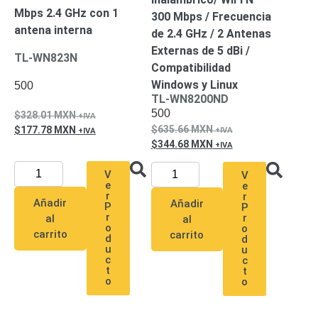
Mbps 2.4 GHz con 1
300 Mbps / Frecuencia
Respaldo
Inyectores
antena interna
de 2.4 GHz / 2 Antenas
PoE
PDU
Plantas
Externas de 5 dBi /
de
TL-WN823N
Compatibilidad
Energía
PoE
Windows y Linux
de Largo
500
TL-WN8200ND
Alcance
UPS
500
328.01
MXN
- No Break
635.66
MXN
177.78
MXN
Kits-
344.68
MXN
Sistemas
Completos
V
V
IP
e
e
Megapixel
TurboHD
r
r
Añadir
Añadir
P
P
de 4
r
r
al
al
o
o
Canales
TurboHD
carrito
carrito
d
d
de 8
u
u
c
c
Canales
t
t
Monitores
o
o
Pantallas
y