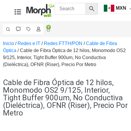
MXN
0
Inicio
/
Redes e IT
/
Redes FTTH/PON
/
Cable de Fibra
Videovigilancia
Óptica
/ Cable de Fibra Óptica de 12 hilos, Monomodo OS2
Accesorios
9/125, Interior, Tight Buffer 900um, No Conductiva
Generales
(Dieléctrica), OFNR (Riser), Precio Por Metro
Accesorios
Ethernet y
Fibra
Accesorios
Cable de Fibra Óptica de 12 hilos,
para
Monomodo OS2 9/125, Interior,
Computadora
Tight Buffer 900um, No Conductiva
y
(Dieléctrica), OFNR (Riser), Precio Por
Smartphones
Cajas
Metro
de
Interconexión
Controladores
PTZ
Gabinetes