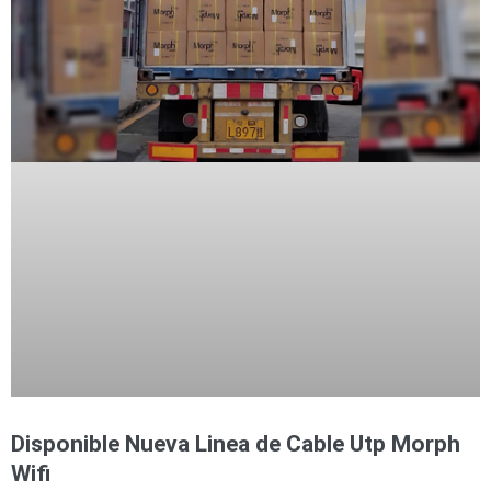
Accesorios
Body
Cams
(Portátiles)
Cámaras
Móviles
Dash
Cams
Videoporteros
e
Interfonos
Accesorios
Intercomunicadores
Videoporteros
Analógicos
Videoporteros
IP
Disponible Nueva Linea de Cable Utp Morph
Wifi