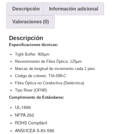
y
Descripción
Información adicional
Electricidad
RG59
Tipo
Valoraciones (0)
CaP
Telefónico
VGA
/ DVI /
Descripción
HDMI
Especificaciones técnicas:
Cámaras
Tight Buffer: 900μm
IP y NVRs
Revestimiento de Fibra Óptica: 125μm
Ambientes
Marcas de longitud de incremento cada 2 pies.
Salinos
Código de colores: TIA-598-C
(Anticorrosión)
Antiexplosión
Bala
Codificadores
Fibra Óptica no Conductiva (Dieléctrica)
y
Tipo Riser (OFNR)
Decodificadores
Cumplimiento de Estándares:
de
Video
Cubo
Domo
UL-1666
/ Eyeball /
NFPA 262
Turret
Fisheye
ROHS Compliant
y
ANSI/ICEA S-83-596
Hemisféricas
Lente