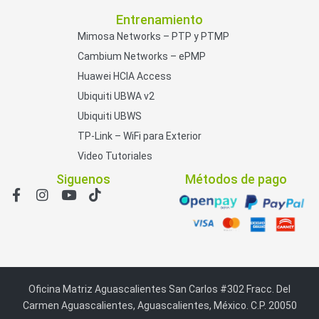
Entrenamiento
Mimosa Networks – PTP y PTMP
Cambium Networks – ePMP
Huawei HCIA Access
Ubiquiti UBWA v2
Ubiquiti UBWS
TP-Link – WiFi para Exterior
Video Tutoriales
Siguenos
Métodos de pago
Oficina Matriz Aguascalientes San Carlos #302 Fracc. Del
Carmen Aguascalientes, Aguascalientes, México. C.P. 20050