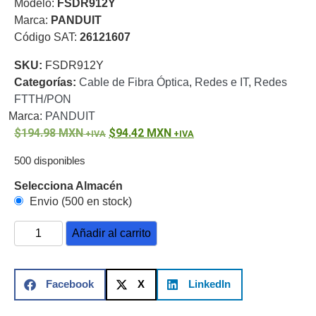
Modelo:
FSDR912Y
o
Marca:
PANDUIT
Refacciones
Probadores
Código SAT:
26121607
de
SKU:
FSDR912Y
Video
Transceptores
Categorías:
Cable de Fibra Óptica
,
Redes e IT
,
Redes
de Video
FTTH/PON
Cables y
Conectores
Marca:
PANDUIT
Adaptador
194.98
MXN
94.42
MXN
a
500 disponibles
RCA
Audio
y
Selecciona Almacén
Video
Cable
Envio (500 en stock)
Coaxial y
Conectores
Cables
Añadir al carrito
Armados -
Coaxial
Categoría
5e
Fibra
Facebook
X
LinkedIn
Óptica
Para
Alimentación