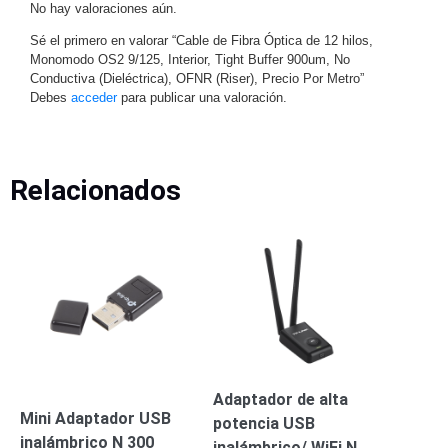
-
No hay valoraciones aún.
Pinhole
PTZ
Videograbadoras
Sé el primero en valorar “Cable de Fibra Óptica de 12 hilos,
Analógicas
Monomodo OS2 9/125, Interior, Tight Buffer 900um, No
Conductiva (Dieléctrica), OFNR (Riser), Precio Por Metro”
- TurboHD
Debes
acceder
para publicar una valoración.
TVI / AHD
/ CVI
Drones,
Robots e
Relacionados
Industrial
Cámaras
Industriales
Energía
Adaptadores
de
Pared
Baterías
Fuentes
de
Alimentación
Fuentes
Adaptador de alta
de
Mini Adaptador USB
potencia USB
Alimentación
inalámbrico N 300
inalámbrico/ WiFi N
con