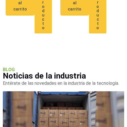
r
r
al
al
SD /
o
o
carrito
carrito
Memorias
d
d
u
u
Micro
c
c
t
t
SD
Servidores
o
o
de
Aplicación
Unidades
de Estado
Sólido
(SSD)
Software
BLOG
VMS y
Noticias de la industria
Analíticas
EPCOM
Entérate de las novedades en la industria de la tecnología.
Cloud
HIKVISION
Videograbadoras
Móviles,
Dash
Cams y
Body
Cams