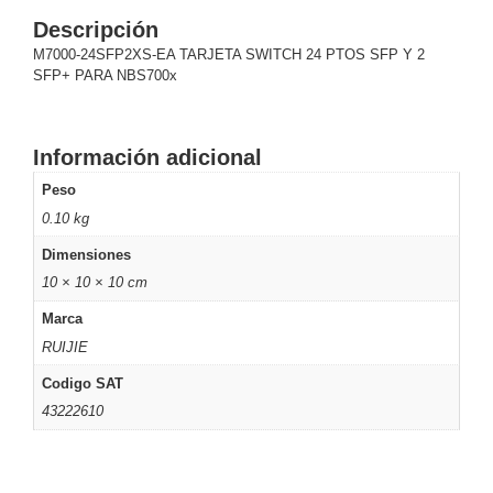
y
Descripción
Electricidad
RG59
M7000-24SFP2XS-EA TARJETA SWITCH 24 PTOS SFP Y 2
SFP+ PARA NBS700x
Tipo
CaP
Telefónico
VGA
/ DVI /
Información adicional
HDMI
Cámaras
Peso
IP y NVRs
0.10 kg
Ambientes
Salinos
Dimensiones
(Anticorrosión)
Antiexplosión
Bala
Codificadores
10 × 10 × 10 cm
y
Marca
Decodificadores
RUIJIE
de
Codigo SAT
Video
Cubo
Domo
43222610
/ Eyeball /
Turret
Fisheye
y
Hemisféricas
Lente