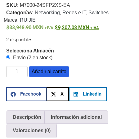
SKU:
M7000-24SFP2XS-EA
o
Categorías:
Networking
,
Redes e IT
,
Switches
Refacciones
Probadores
Marca:
RUIJIE
de
33,948.90
MXN
9,207.08
MXN
Video
Transceptores
de Video
2 disponibles
Cables y
Conectores
Selecciona Almacén
Adaptador
Envio (2 en stock)
a
Añadir al carrito
RCA
Audio
y
Video
Cable
Facebook
X
LinkedIn
Coaxial y
Conectores
Cables
Armados -
Coaxial
Categoría
Descripción
Información adicional
5e
Fibra
Valoraciones (0)
Óptica
Para
Alimentación