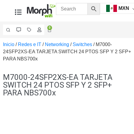
MXN
0
Inicio
/
Redes e IT
/
Networking
/
Switches
/ M7000-
Videovigilancia
24SFP2XS-EA TARJETA SWITCH 24 PTOS SFP Y 2 SFP+
Accesorios
PARA NBS700x
Generales
Accesorios
Ethernet y
M7000-24SFP2XS-EA TARJETA
Fibra
Accesorios
SWITCH 24 PTOS SFP Y 2 SFP+
para
PARA NBS700x
Computadora
y
Smartphones
Cajas
de
Interconexión
Controladores
PTZ
Gabinetes