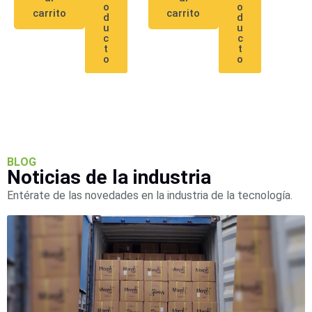
Mobiliario
o
o
carrito
carrito
d
d
Accesorios
Mobiliario
u
u
de
c
c
t
t
Apoyo
Pantallas
o
o
/
Monitores
Videowall
Seguridad
Protección
Contra
Descargas
Corriente
BLOG
Noticias de la industria
Alterna
Corriente
Directa
Entérate de las novedades en la industria de la tecnología.
Servidores
/
Almacenamiento
Accesorios
Discos
Duros
Mecánicos
(HDD)
Memorias