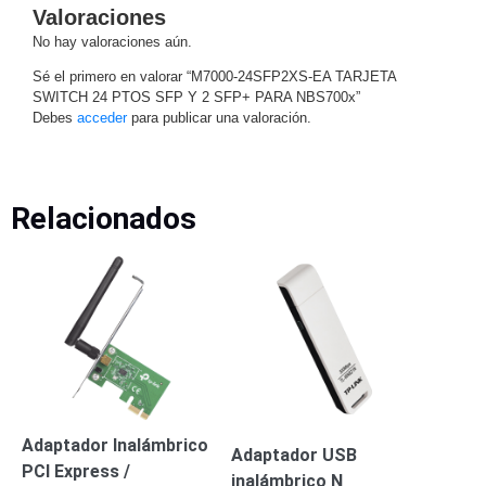
Valoraciones
Motorizado
NVRs
No hay valoraciones aún.
Network
Sé el primero en valorar “M7000-24SFP2XS-EA TARJETA
Video
SWITCH 24 PTOS SFP Y 2 SFP+ PARA NBS700x”
Recorders
Profesionales
Debes
acceder
para publicar una valoración.
-
Caja
PTZ
Térmicas
WiFi
/ 4G /
Inalámbricas
Relacionados
Cámaras
y DVRs
HD
TurboHD
/ AHD /
HD-TVI
Ambientes
Salinos
Antiexplosión
Bala
Domo
/ Eyeball /
Turret
Especiales
Lente
Adaptador Inalámbrico
Adaptador USB
Motorizado
Ocultas
PCI Express /
inalámbrico N