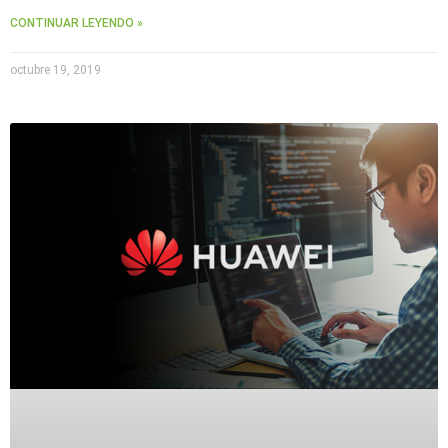
Accesorios
Body
CONTINUAR LEYENDO »
Cams
(Portátiles)
Cámaras
octubre 19, 2019
Móviles
Dash
Cams
Videoporteros
e
Interfonos
Accesorios
Intercomunicadores
Videoporteros
Analógicos
Videoporteros
IP