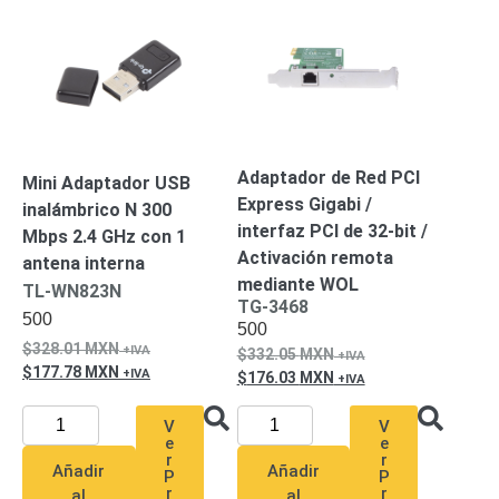
Respaldo
Inyectores
PoE
PDU
Plantas
de
Energía
PoE
de Largo
Alcance
UPS
Adaptador de Red PCI
Mini Adaptador USB
- No Break
Express Gigabi /
inalámbrico N 300
Kits-
interfaz PCI de 32-bit /
Sistemas
Mbps 2.4 GHz con 1
Completos
Activación remota
antena interna
IP
mediante WOL
TL-WN823N
TG-3468
Megapixel
TurboHD
500
500
de 4
328.01
MXN
332.05
MXN
Canales
TurboHD
177.78
MXN
176.03
MXN
de 8
Canales
V
V
Monitores
e
e
r
r
Pantallas
Añadir
Añadir
P
P
y
r
r
al
al