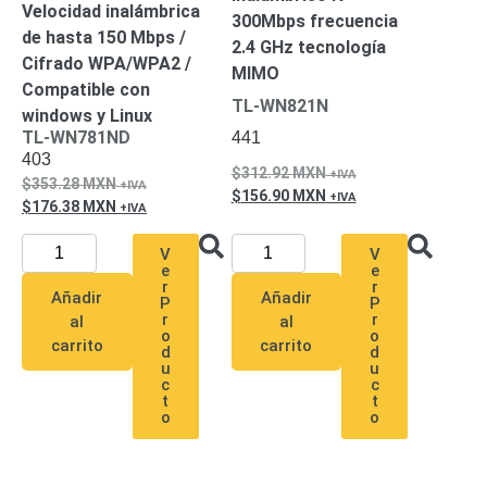
-
Velocidad inalámbrica
300Mbps frecuencia
Pinhole
PTZ
Videograbadoras
de hasta 150 Mbps /
2.4 GHz tecnología
Analógicas
Cifrado WPA/WPA2 /
MIMO
- TurboHD
Compatible con
TL-WN821N
TVI / AHD
windows y Linux
TL-WN781ND
441
/ CVI
403
Drones,
312.92
MXN
353.28
MXN
Robots e
156.90
MXN
Industrial
176.38
MXN
Cámaras
V
V
Industriales
e
e
Energía
r
r
Añadir
Añadir
P
P
Adaptadores
r
r
al
al
de
o
o
carrito
carrito
d
d
Pared
Baterías
Fuentes
u
u
de
c
c
t
t
Alimentación
Fuentes
o
o
de
Alimentación
con