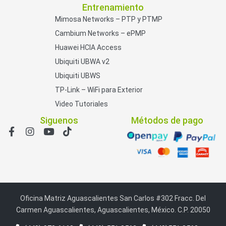
Entrenamiento
Mimosa Networks – PTP y PTMP
Cambium Networks – ePMP
Huawei HCIA Access
Ubiquiti UBWA v2
Ubiquiti UBWS
TP-Link – WiFi para Exterior
Video Tutoriales
Siguenos
Métodos de pago
Oficina Matriz Aguascalientes San Carlos #302 Fracc. Del
Carmen Aguascalientes, Aguascalientes, México. C.P. 20050