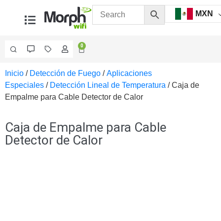
MXN
0
Inicio
/
Detección de Fuego
/
Aplicaciones
Videovigilancia
Especiales
/
Detección Lineal de Temperatura
/ Caja de
Accesorios
Empalme para Cable Detector de Calor
Generales
Accesorios
Ethernet y
Caja de Empalme para Cable
Fibra
Accesorios
Detector de Calor
para
Computadora
y
Smartphones
Cajas
de
Interconexión
Controladores
PTZ
Gabinetes