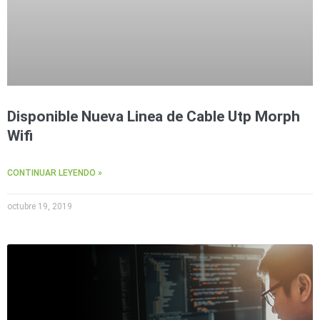
Accesorios
Body
Cams
(Portátiles)
Cámaras
Móviles
Dash
Cams
Videoporteros
e
Disponible Nueva Linea de Cable Utp Morph
Interfonos
Wifi
Accesorios
Intercomunicadores
Videoporteros
Analógicos
Videoporteros
IP
CONTINUAR LEYENDO »
octubre 19, 2019