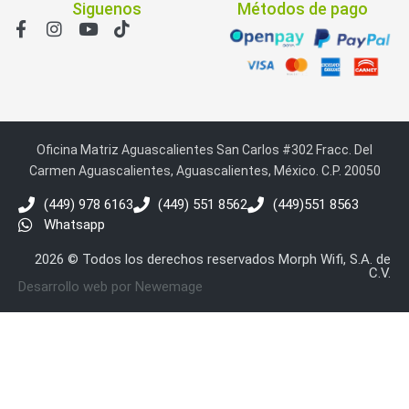
Siguenos
Métodos de pago
Oficina Matriz Aguascalientes San Carlos #302 Fracc. Del
Carmen Aguascalientes, Aguascalientes, México. C.P. 20050
(449) 978 6163
(449) 551 8562
(449)551 8563
Whatsapp
2026 © Todos los derechos reservados Morph Wifi, S.A. de
C.V.
Desarrollo web por Newemage