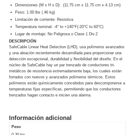
Dimensiones (W x H x D):
(11.75 cm x 11.75 cm x 4.13 cm)
y
Peso:
1.00 lbs (.46 kg)
Electricidad
RG59
Limitación de corriente:
Resistiva
Tipo
Temperatura nominal:
-4° to +140°F(-20°C to 60°C)
CaP
Telefónico
VGA
Lugar de montaje: No Peligrosa o Clase 1 Div.2
/ DVI /
DESCRIPCIÓN
HDMI
SafeCable Linear Heat Detection (LHD), usa polímeros avanzados
Cámaras
y una aleación recientemente desarrollada para proporcionar una
IP y NVRs
detección excepcional, durabilidad y flexibilidad del diseño. En el
Ambientes
núcleo de SafeCable hay un par trenzado de conductores tri-
Salinos
metálicos de resistencia extremadamente baja, los cuales están
(Anticorrosión)
Antiexplosión
Bala
Codificadores
forrados con nuevos y avanzados polímeros térmicos. Estos
polímeros están químicamente concebidos para descomponerse a
y
temperaturas fijas específicas, permitiendo que los conductores
Decodificadores
trenzados hagan contacto e inicien una alarma.
de
Video
Cubo
Domo
/ Eyeball /
Información adicional
Turret
Fisheye
Peso
y
0.30 kg
Hemisféricas
Lente