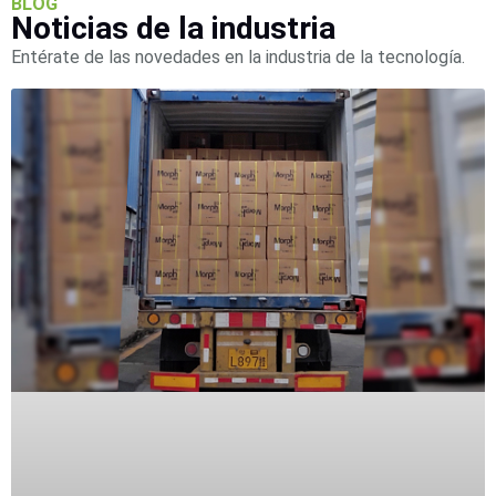
BLOG
SD /
Noticias de la industria
Memorias
Entérate de las novedades en la industria de la tecnología.
Micro
SD
Servidores
de
Aplicación
Unidades
de Estado
Sólido
(SSD)
Software
VMS y
Analíticas
EPCOM
Cloud
HIKVISION
Videograbadoras
Móviles,
Dash
Cams y
Body
Cams