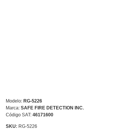
de Acero
para DVR
y
NVR
Gabinetes
para
Cámaras
Iluminadores
IR y de
Luz
y
Blanca
Kits
al
Extensores,
Convertidores
,
Divisores,
HDMI,
Modelo:
RG-5226
VGA,
Marca:
SAFE FIRE DETECTION INC.
DVI
Lentes
Micrófonos
Montajes
Código SAT:
46171600
y Brackets
para
SKU:
RG-5226
Cámaras
Partes