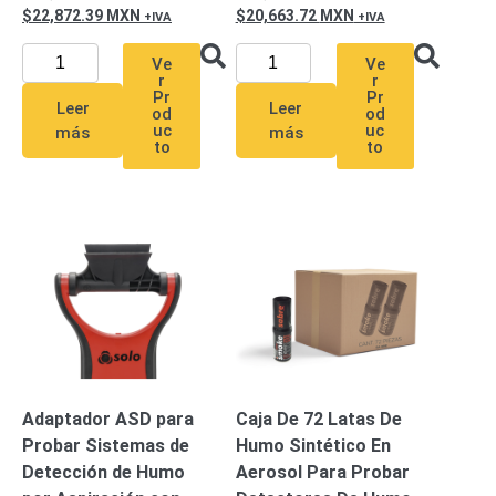
22,872.39
MXN
20,663.72
MXN
Respaldo
Inyectores
PoE
PDU
Plantas
Ve
Ve
de
r
r
Pr
Pr
Energía
PoE
Leer
Leer
od
od
uc
uc
más
más
de Largo
to
to
Alcance
UPS
- No Break
Kits-
Sistemas
Completos
IP
Megapixel
TurboHD
de 4
Canales
TurboHD
de 8
Canales
Adaptador ASD para
Caja De 72 Latas De
Monitores
Probar Sistemas de
Humo Sintético En
Pantallas
Detección de Humo
Aerosol Para Probar
y