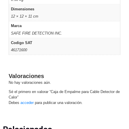
Motorizado
NVRs
Dimensiones
Network
12 × 12 × 11 cm
Video
Marca
Recorders
Profesionales
SAFE FIRE DETECTION INC.
-
Caja
PTZ
Térmicas
WiFi
Codigo SAT
/ 4G /
46171600
Inalámbricas
Cámaras
y DVRs
HD
Valoraciones
TurboHD
No hay valoraciones aún.
/ AHD /
HD-TVI
Sé el primero en valorar “Caja de Empalme para Cable Detector de
Ambientes
Calor”
Debes
acceder
para publicar una valoración.
Salinos
Antiexplosión
Bala
Domo
/ Eyeball /
Turret
Especiales
Lente
Motorizado
Ocultas