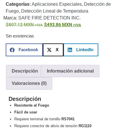
Categorías:
Aplicaciones Especiales
,
Detección de
o
Fuego
,
Detección Lineal de Temperatura
Refacciones
Probadores
Marca:
SAFE FIRE DETECTION INC.
de
807.12
MXN
493.86
MXN
Video
Transceptores
de Video
Sin existencias
Cables y
Conectores
Facebook
X
LinkedIn
Adaptador
a
RCA
Audio
Descripción
Información adicional
y
Video
Cable
Valoraciones (0)
Coaxial y
Conectores
Cables
Descripción
Armados -
Resistente al Fuego
Coaxial
Categoría
Fácil de usar
5e
Fibra
Requiere terminal de tornillo
RS7041
Óptica
Para
Requiere conector de alivio de tensión
RG1110
Alimentación