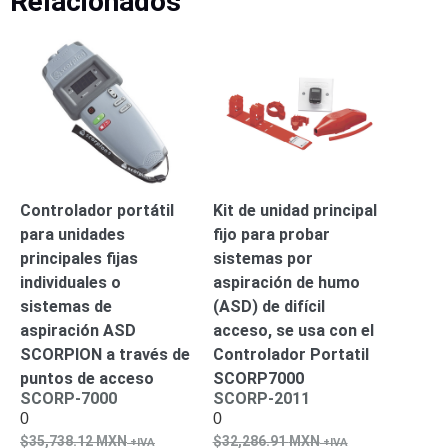
Relacionados
-
Pinhole
PTZ
Videograbadoras
Analógicas
- TurboHD
TVI / AHD
/ CVI
Drones,
Robots e
Industrial
Controlador portátil
Kit de unidad principal
Cámaras
para unidades
fijo para probar
Industriales
principales fijas
sistemas por
Energía
Adaptadores
individuales o
aspiración de humo
de
sistemas de
(ASD) de difícil
Pared
Baterías
Fuentes
aspiración ASD
acceso, se usa con el
de
SCORPION a través de
Controlador Portatil
Alimentación
Fuentes
puntos de acceso
SCORP7000
SCORP-7000
SCORP-2011
de
0
0
Alimentación
35,738.12
MXN
32,286.91
MXN
con