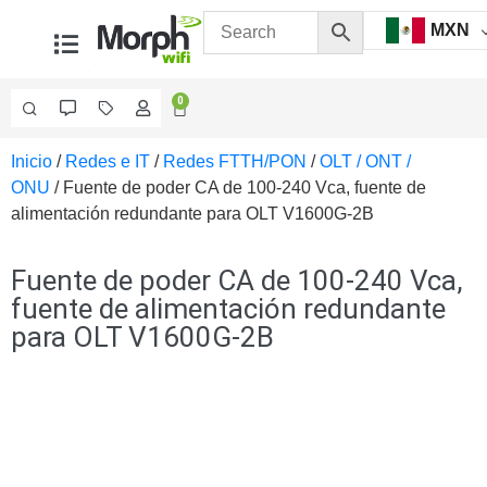
MXN
0
Inicio
/
Redes e IT
/
Redes FTTH/PON
/
OLT / ONT /
Videovigilancia
ONU
/ Fuente de poder CA de 100-240 Vca, fuente de
Accesorios
alimentación redundante para OLT V1600G-2B
Generales
Accesorios
Ethernet y
Fuente de poder CA de 100-240 Vca,
Fibra
Accesorios
fuente de alimentación redundante
para
para OLT V1600G-2B
Computadora
y
Smartphones
Cajas
de
Interconexión
Controladores
PTZ
Gabinetes