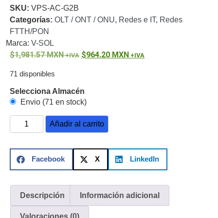
SKU:
VPS-AC-G2B
o
Categorías:
OLT / ONT / ONU
,
Redes e IT
,
Redes
Refacciones
Probadores
FTTH/PON
de
Marca:
V-SOL
Video
Transceptores
1,981.57
MXN
964.20
MXN
de Video
Cables y
71 disponibles
Conectores
Adaptador
Selecciona Almacén
a
Envio (71 en stock)
RCA
Audio
Añadir al carrito
y
Video
Cable
Coaxial y
Facebook
X
LinkedIn
Conectores
Cables
Armados -
Coaxial
Categoría
5e
Fibra
Descripción
Información adicional
Óptica
Para
Valoraciones (0)
Alimentación