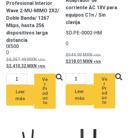
Adaptador de
-
Profesional Interior
corriente AC 18V para
Pinhole
PTZ
Videograbadoras
Wave 2-MU-MIMO 2X2/
equipos C1n / Sin
Analógicas
Doble Banda/ 1267
clavija
- TurboHD
Mbps, hasta 256
TVI / AHD
dispositivos larga
SD.PE-0002-HM
/ CVI
distancia
0
IX500
Drones,
Robots e
0
544.93
MXN
Industrial
6,357.49
MXN
318.01
MXN
Cámaras
2,410.32
MXN
Industriales
Ve
Ve
Energía
r
r
Adaptadores
Pr
Pr
Leer
Leer
od
od
de
uc
uc
más
más
Pared
Baterías
Fuentes
to
to
de
Alimentación
Fuentes
de
Alimentación
con