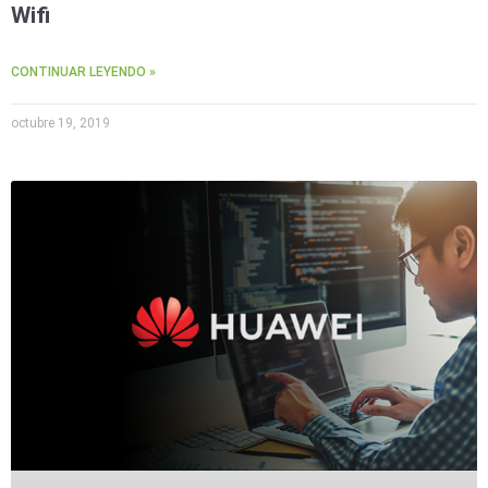
Accesorios
Body
Wifi
Cams
(Portátiles)
Cámaras
CONTINUAR LEYENDO »
Móviles
Dash
Cams
octubre 19, 2019
Videoporteros
e
Interfonos
Accesorios
Intercomunicadores
Videoporteros
Analógicos
Videoporteros
IP