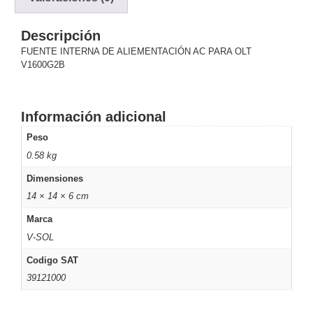
y
Electricidad
RG59
Descripción
Tipo
FUENTE INTERNA DE ALIEMENTACIÓN AC PARA OLT
V1600G2B
CaP
Telefónico
VGA
/ DVI /
HDMI
Información adicional
Cámaras
IP y NVRs
Peso
Ambientes
0.58 kg
Salinos
(Anticorrosión)
Antiexplosión
Bala
Codificadores
Dimensiones
y
14 × 14 × 6 cm
Decodificadores
Marca
de
V-SOL
Video
Cubo
Domo
Codigo SAT
/ Eyeball /
39121000
Turret
Fisheye
y
Hemisféricas
Lente