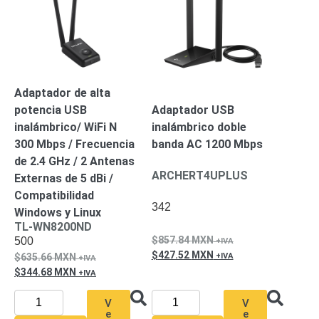
Respaldo
Inyectores
PoE
PDU
Plantas
de
Energía
PoE
de Largo
Adaptador de alta
Alcance
UPS
potencia USB
Adaptador USB
- No Break
inalámbrico/ WiFi N
inalámbrico doble
Kits-
300 Mbps / Frecuencia
banda AC 1200 Mbps
Sistemas
de 2.4 GHz / 2 Antenas
Completos
ARCHERT4UPLUS
Externas de 5 dBi /
IP
Compatibilidad
Megapixel
TurboHD
342
Windows y Linux
de 4
TL-WN8200ND
Canales
TurboHD
857.84
MXN
500
de 8
427.52
MXN
635.66
MXN
Canales
344.68
MXN
Monitores
Pantallas
V
V
y
e
e