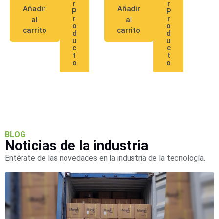
Mobiliario
r
r
Añadir
Añadir
P
P
Accesorios
Mobiliario
r
r
al
al
de
o
o
carrito
carrito
d
d
Apoyo
Pantallas
u
u
c
c
/
t
t
Monitores
Videowall
o
o
Seguridad
Protección
Contra
Descargas
Corriente
Alterna
Corriente
BLOG
Directa
Noticias de la industria
Servidores
/
Entérate de las novedades en la industria de la tecnología.
Almacenamiento
Accesorios
Discos
Duros
Mecánicos
(HDD)
Memorias