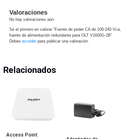
Motorizado
NVRs
Valoraciones
Network
No hay valoraciones aún.
Video
Sé el primero en valorar “Fuente de poder CA de 100-240 Vca,
Recorders
Profesionales
fuente de alimentación redundante para OLT V1600G-2B”
-
Debes
acceder
para publicar una valoración.
Caja
PTZ
Térmicas
WiFi
/ 4G /
Inalámbricas
Cámaras
Relacionados
y DVRs
HD
TurboHD
/ AHD /
HD-TVI
Ambientes
Salinos
Antiexplosión
Bala
Domo
/ Eyeball /
Turret
Especiales
Lente
Motorizado
Ocultas
Access Point