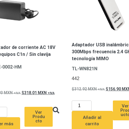
Adaptador USB inalámbric
ador de corriente AC 18V
300Mbps frecuencia 2.4 G
equipos C1n / Sin clavija
tecnología MIMO
E-0002-HM
TL-WN821N
442
312.92
MXN
156.90
MX
93
MXN
318.01
MXN
Ver
Pro
Ver
uct
Produ
Añadir al
cto
carrito
er más