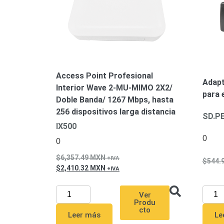
Access Point Profesional
Adapt
Interior Wave 2-MU-MIMO 2X2/
para 
Doble Banda/ 1267 Mbps, hasta
256 dispositivos larga distancia
SD.P
IX500
0
0
6,357.49
MXN
544.
2,410.32
MXN
Ver
Produ
cto
Le
Leer más