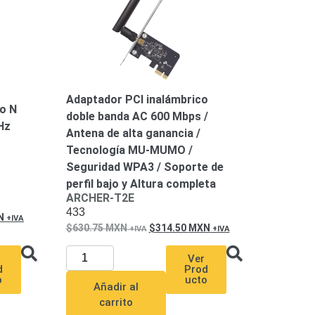
Adaptador PCI inalámbrico
o N
doble banda AC 600 Mbps /
Hz
Antena de alta ganancia /
Tecnología MU-MUMO /
Seguridad WPA3 / Soporte de
perfil bajo y Altura completa
ARCHER-T2E
433
N
630.75
MXN
314.50
MXN
Ver
d
Prod
o
ucto
Añadir al
carrito