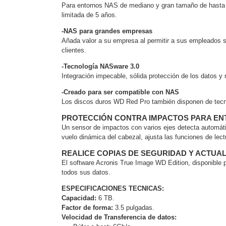
Software VMS y Analíticas
Para entornos NAS de mediano y gran tamaño de hasta 1
limitada de 5 años.
EPCOM Cloud
HIKVISION
Videograbadoras Móviles, D
-NAS para grandes empresas
Accesorios
Body Cams (Portátil
Añada valor a su empresa al permitir a sus empleados si
Videoporteros e Interfonos
clientes.
Accesorios
Intercomunicadores
-Tecnología NASware 3.0
Integración impecable, sólida protección de los datos
-Creado para ser compatible con NAS
Los discos duros WD Red Pro también disponen de tecno
PROTECCIÓN CONTRA IMPACTOS PARA E
Un sensor de impactos con varios ejes detecta automát
vuelo dinámica del cabezal, ajusta las funciones de lec
REALICE COPIAS DE SEGURIDAD Y ACTUA
El software Acronis True Image WD Edition, disponible p
todos sus datos.
ESPECIFICACIONES TECNICAS:
Capacidad:
6 TB.
Factor de forma:
3.5 pulgadas.
Velocidad de Transferencia de datos: