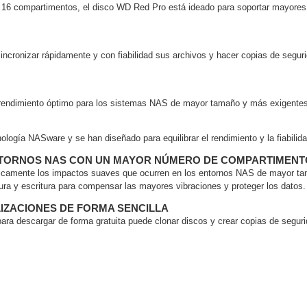
6 compartimentos, el disco WD Red Pro está ideado para soportar mayores c
ash Cams y Body Cams
es)
Cámaras Móviles
Dash Cams
ncronizar rápidamente y con fiabilidad sus archivos y hacer copias de seguri
Videoporteros Analógicos
Videoporteros IP
 y rendimiento óptimo para los sistemas NAS de mayor tamaño y más exigentes
logía NASware y se han diseñado para equilibrar el rendimiento y la fiabil
NTORNOS NAS CON UN MAYOR NÚMERO DE COMPARTIMENT
icamente los impactos suaves que ocurren en los entornos NAS de mayor tam
tura y escritura para compensar las mayores vibraciones y proteger los datos.
LIZACIONES DE FORMA SENCILLA
ara descargar de forma gratuita puede clonar discos y crear copias de seguri