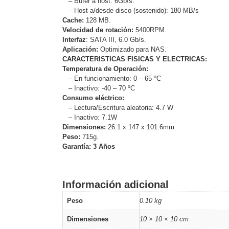
– Búfer a host: 6Gb/s.
– Host a/desde disco (sostenido): 180 MB/s
Cache:
128 MB.
Velocidad de rotación:
5400RPM.
Interfaz
: SATA III, 6.0 Gb/s.
Aplicación:
Optimizado para NAS.
CARACTERISTICAS FISICAS Y ELECTRICAS:
Temperatura de Operación:
– En funcionamiento: 0 – 65 ºC
– Inactivo: -40 – 70 ºC
Consumo eléctrico:
– Lectura/Escritura aleatoria: 4.7 W
– Inactivo: 7.1W
Dimensiones:
26.1 x 147 x 101.6mm
Peso:
715g.
Garantía: 3 Años
Información adicional
Peso
0.10 kg
Dimensiones
10 × 10 × 10 cm