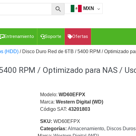
MXN
Entrenamiento
Soporte
Ofertas
os (HDD)
/ Disco Duro Red de 6TB / 5400 RPM / Optimizado par
 5400 RPM / Optimizado para NAS / Uso
esorios para Computadora y Smartphones
Cajas de
Z
Gabinetes de Acero para DVR y NVR
Gabinetes para
Luz Blanca
Kits Extensores, Convertidores , Divisores, HDMI,
tajes y Brackets para Cámaras
Partes o
Modelo:
WD60EFPX
eo
Transceptores de Video
Marca:
Western Digital (WD)
Código SAT:
43201803
o
Cable Coaxial y Conectores
Cables Armados -
ca
Para Alimentación y Electricidad
RG59 Tipo
SKU:
WD60EFPX
I
Categorías:
Almacenamiento
,
Discos Duros
Marca:
Western Digital (WD)